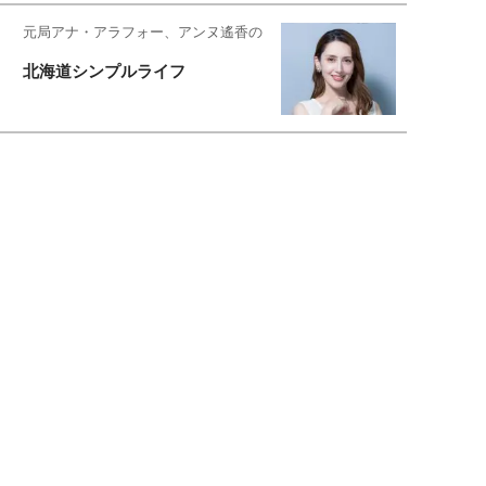
元局アナ・アラフォー、アンヌ遙香の
北海道シンプルライフ
元キー局アナウンサー・大木優紀の
旅の恥はかき捨てて
スタイリスト角 佑宇子のファッション図
解
失敗しない日常オシャレ
元『渡鬼』子役・宇野なおみの
話そ、お茶しよっ元気出そ