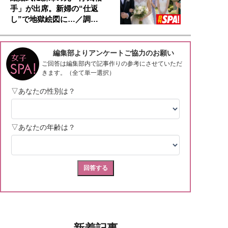
手」が出席。新婦の“仕返
し”で地獄絵図に…／調…