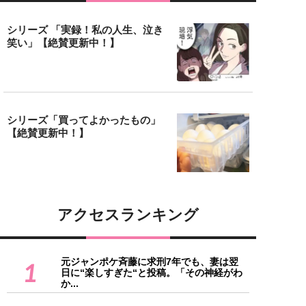
シリーズ 「実録！私の人生、泣き
笑い」【絶賛更新中！】
シリーズ「買ってよかったもの」
【絶賛更新中！】
アクセスランキング
元ジャンポケ斉藤に求刑7年でも、妻は翌
1
日に“楽しすぎた“と投稿。「その神経がわ
か...