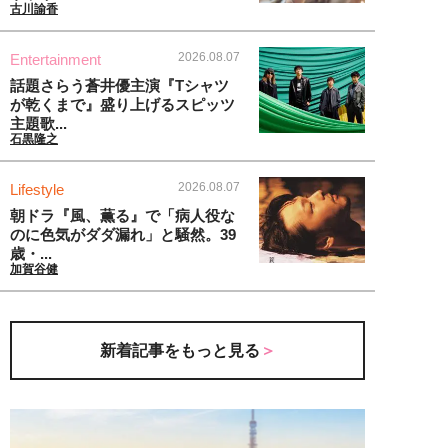
古川諭香
2026.08.07
Entertainment
話題さらう蒼井優主演『Tシャツ
が乾くまで』盛り上げるスピッツ
主題歌...
石黒隆之
2026.08.07
Lifestyle
朝ドラ『風、薫る』で「病人役な
のに色気がダダ漏れ」と騒然。39
歳・...
加賀谷健
新着記事をもっと見る