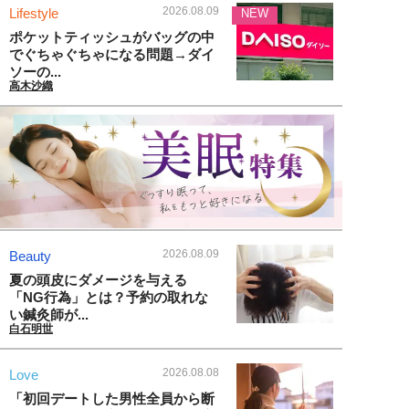
2026.08.09
Lifestyle
NEW
ポケットティッシュがバッグの中
でぐちゃぐちゃになる問題→ダイ
ソーの...
高木沙織
2026.08.09
Beauty
夏の頭皮にダメージを与える
「NG行為」とは？予約の取れな
い鍼灸師が...
白石明世
2026.08.08
Love
「初回デートした男性全員から断