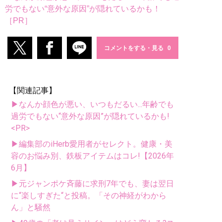
労でもない“意外な原因”が隠れているかも！
［PR］
コメントをする・見る
【関連記事】
▶なんか顔色が悪い、いつもだるい...年齢でも
過労でもない“意外な原因”が隠れているかも!
<PR>
▶編集部のiHerb愛用者がセレクト。健康・美
容のお悩み別、鉄板アイテムはコレ!【2026年
6月】
▶元ジャンポケ斉藤に求刑7年でも、妻は翌日
に“楽しすぎた“と投稿。「その神経がわから
ん」と騒然