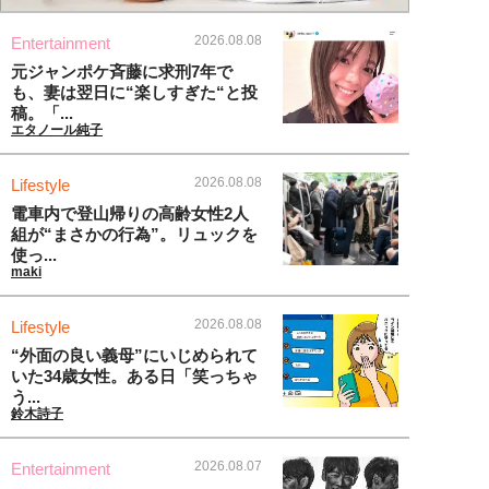
2026.08.08
Entertainment
元ジャンポケ斉藤に求刑7年で
も、妻は翌日に“楽しすぎた“と投
稿。「...
エタノール純子
2026.08.08
Lifestyle
電車内で登山帰りの高齢女性2人
組が“まさかの行為”。リュックを
使っ...
maki
2026.08.08
Lifestyle
“外面の良い義母”にいじめられて
いた34歳女性。ある日「笑っちゃ
う...
鈴木詩子
2026.08.07
Entertainment