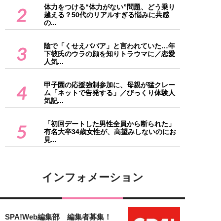
体力をつける“体力がない”問題、どう乗り
2
越える？50代のリアルすぎる悩みに共感
の...
陰で「くせえババア」と言われていた…年
3
下彼氏のウラの顔を知りトラウマに／恋愛
人気...
甲子園の応援強制参加に、母親が猛クレー
4
ム「ネットで告発する」／びっくり体験人
気記...
「初回デートした男性全員から断られた」
5
有名大卒34歳女性が、高望みしないのにお
見...
インフォメーション
SPA!Web編集部 編集者募集！