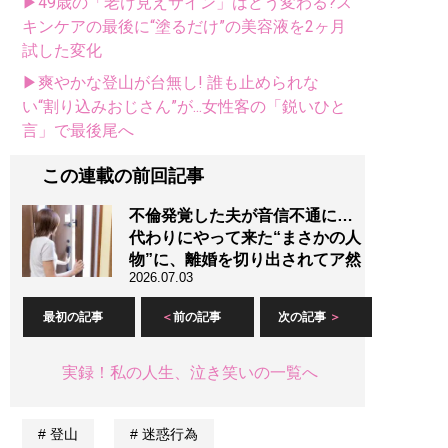
▶49歳の「老け見えサイン」はどう変わる?ス
キンケアの最後に“塗るだけ”の美容液を2ヶ月
試した変化
▶爽やかな登山が台無し! 誰も止められな
い“割り込みおじさん”が...女性客の「鋭いひと
言」で最後尾へ
この連載の前回記事
不倫発覚した夫が音信不通に…
代わりにやって来た“まさかの人
物”に、離婚を切り出されてア然
2026.07.03
最初の記事
前の記事
次の記事
実録！私の人生、泣き笑いの一覧へ
登山
迷惑行為