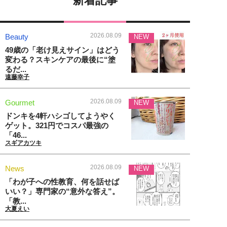
新着記事
2026.08.09
Beauty
NEW
49歳の「老け見えサイン」はどう
変わる？スキンケアの最後に“塗
るだ...
遠藤幸子
2026.08.09
Gourmet
NEW
ドンキを4軒ハシゴしてようやく
ゲット。321円でコスパ最強の
「46...
スギアカツキ
2026.08.09
News
NEW
「わが子への性教育、何を話せば
いい？」専門家の“意外な答え”。
「教...
大夏えい