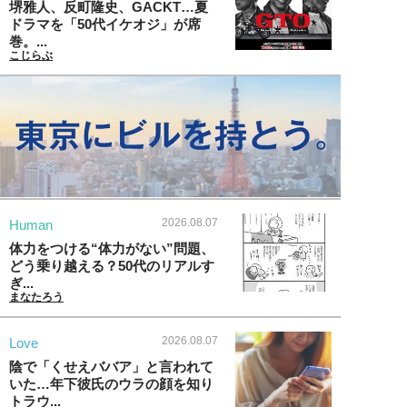
堺雅人、反町隆史、GACKT…夏
ドラマを「50代イケオジ」が席
巻。...
こじらぶ
2026.08.07
Human
体力をつける“体力がない”問題、
どう乗り越える？50代のリアルす
ぎ...
まなたろう
2026.08.07
Love
陰で「くせえババア」と言われて
いた…年下彼氏のウラの顔を知り
トラウ...