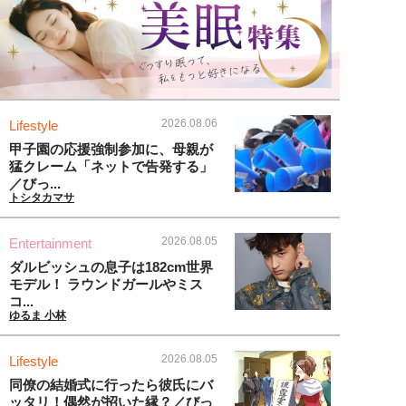
2026.08.06
Lifestyle
甲子園の応援強制参加に、母親が
猛クレーム「ネットで告発する」
／びっ...
トシタカマサ
2026.08.05
Entertainment
ダルビッシュの息子は182cm世界
モデル！ ラウンドガールやミス
コ...
ゆるま 小林
2026.08.05
Lifestyle
同僚の結婚式に行ったら彼氏にバ
ッタリ！偶然が招いた縁？／びっ