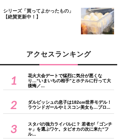
シリーズ「買ってよかったもの」
【絶賛更新中！】
アクセスランキング
花火大会デートで猛烈に気分が悪くな
1
り…“いまいちの相手”とホテルに行って大
後悔／...
2
ダルビッシュの息子は182cm世界モデル！
ラウンドガールやミスコン美女も…プロ...
スタバの強力ライバルに？ 若者が「ゴンチ
3
ャ」を選ぶワケ。タピオカの次に来た“フ
ル...