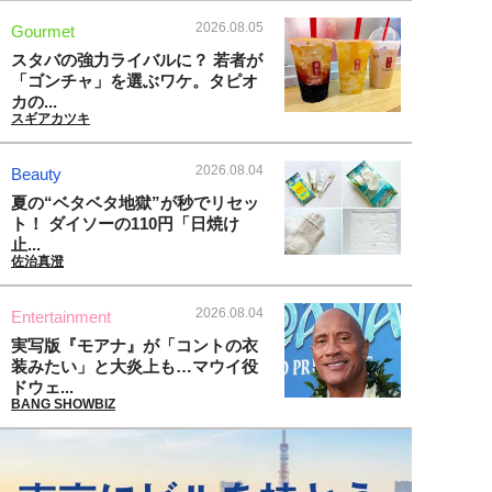
2026.08.05
Gourmet
スタバの強力ライバルに？ 若者が
「ゴンチャ」を選ぶワケ。タピオ
カの...
スギアカツキ
2026.08.04
Beauty
夏の“ベタベタ地獄”が秒でリセッ
ト！ ダイソーの110円「日焼け
止...
佐治真澄
2026.08.04
Entertainment
実写版『モアナ』が「コントの衣
装みたい」と大炎上も…マウイ役
ドウェ...
BANG SHOWBIZ