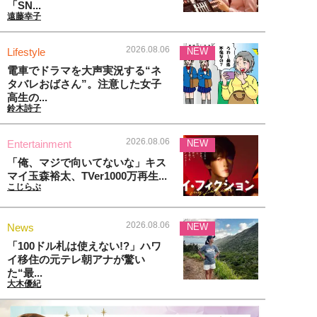
「SN...
遠藤幸子
2026.08.06
Lifestyle
NEW
電車でドラマを大声実況する“ネ
タバレおばさん”。注意した女子
高生の...
鈴木詩子
2026.08.06
Entertainment
NEW
「俺、マジで向いてないな」キス
マイ玉森裕太、TVer1000万再生...
こじらぶ
2026.08.06
News
NEW
「100ドル札は使えない!?」ハワ
イ移住の元テレ朝アナが驚い
た“最...
大木優紀