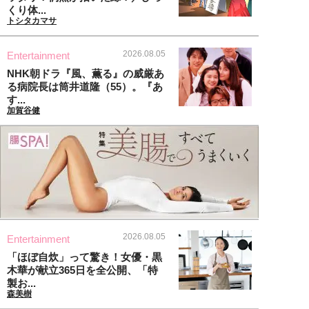
くり体...
トシタカマサ
2026.08.05
Entertainment
NHK朝ドラ『風、薫る』の威厳あ
る病院長は筒井道隆（55）。『あ
す...
加賀谷健
2026.08.05
Entertainment
「ほぼ自炊」って驚き！女優・黒
木華が献立365日を全公開、「特
製お...
森美樹