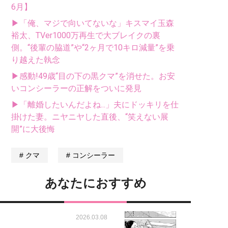
6月】
▶「俺、マジで向いてないな」キスマイ玉森
裕太、TVer1000万再生で大ブレイクの裏
側。“後輩の脇道”や“2ヶ月で10キロ減量”を乗
り越えた執念
▶感動!49歳“目の下の黒クマ”を消せた。お安
いコンシーラーの正解をついに発見
▶「離婚したいんだよね...」夫にドッキリを仕
掛けた妻。ニヤニヤした直後、“笑えない展
開”に大後悔
クマ
コンシーラー
あなたにおすすめ
2026.03.08