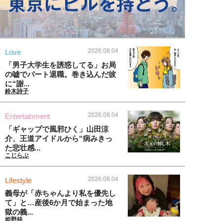
2026.08.04
Love
「男子大学生を誘惑してる」お局
の嘘でパート退職。巻き込んだ彼
に“謝...
鈴木詩子
2026.08.04
Entertainment
「ギャップで風邪ひく」山田涼
介、王道アイドルから“病みきっ
た悲壮感...
こじらぶ
2026.08.04
Lifestyle
義母が「赤ちゃんより私を優先し
て」と…産後6か月で始まった地
獄の義...
姫野桂