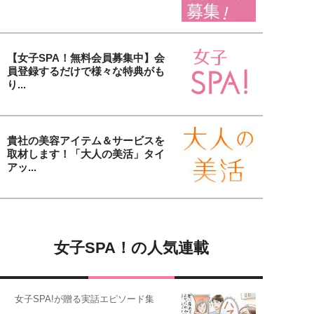
【女子SPA！無料会員募集中】会
員登録するだけで様々な特典がも
り...
貴社の美容アイテム＆サービスを
取材します！「大人の美活」タイ
アッ...
女子SPA！の人気連載
女子SPA!が贈る実話エピソード集