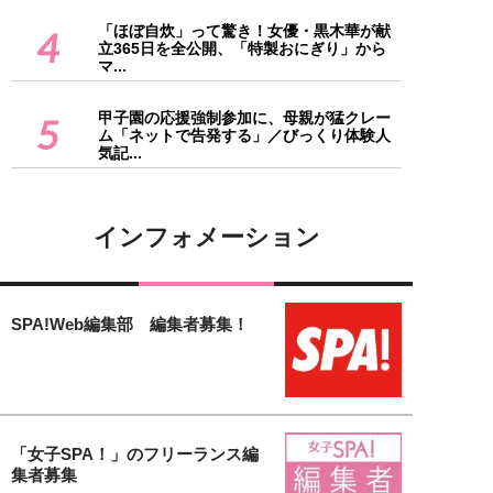
「ほぼ自炊」って驚き！女優・黒木華が献
4
立365日を全公開、「特製おにぎり」から
マ...
甲子園の応援強制参加に、母親が猛クレー
5
ム「ネットで告発する」／びっくり体験人
気記...
インフォメーション
SPA!Web編集部 編集者募集！
「女子SPA！」のフリーランス編
集者募集