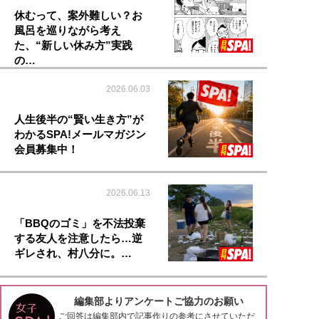
休むって、案外難しい？お
風呂を巡りながら考え
た、“新しい休み方”実践
の…
2026.06.03
人生後半の“賢い生き方”が
わかるSPA!メールマガジン
会員募集中！
2026.06.13
「BBQのゴミ」を不法投棄
する友人を注意したら…逆
ギレされ、村八分に。…