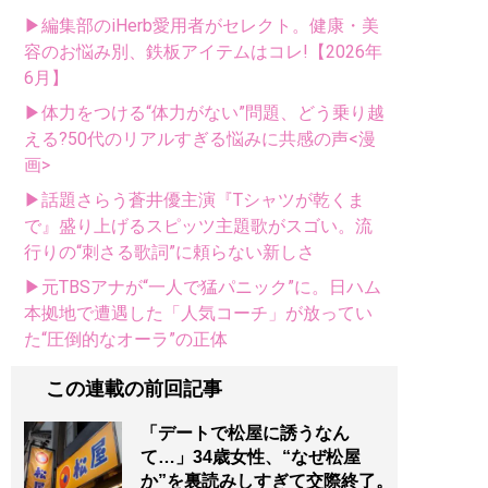
▶編集部のiHerb愛用者がセレクト。健康・美
容のお悩み別、鉄板アイテムはコレ!【2026年
6月】
▶体力をつける“体力がない”問題、どう乗り越
える?50代のリアルすぎる悩みに共感の声<漫
画>
▶話題さらう蒼井優主演『Tシャツが乾くま
で』盛り上げるスピッツ主題歌がスゴい。流
行りの“刺さる歌詞”に頼らない新しさ
▶元TBSアナが“一人で猛パニック”に。日ハム
本拠地で遭遇した「人気コーチ」が放ってい
た“圧倒的なオーラ”の正体
この連載の前回記事
「デートで松屋に誘うなん
て…」34歳女性、“なぜ松屋
か”を裏読みしすぎて交際終了。