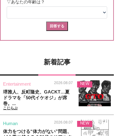
新着記事
2026.08.07
Entertainment
NEW
堺雅人、反町隆史、GACKT…夏
ドラマを「50代イケオジ」が席
巻。...
こじらぶ
2026.08.07
Human
NEW
体力をつける“体力がない”問題、