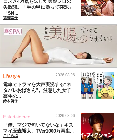
コスメ4万点を試した美容プロの
失敗談。「手の甲に塗って確認」
「SN...
遠藤幸子
2026.08.06
Lifestyle
電車でドラマを大声実況する“ネ
タバレおばさん”。注意した女子
高生の...
鈴木詩子
2026.08.06
Entertainment
「俺、マジで向いてないな」キス
マイ玉森裕太、TVer1000万再生...
こじらぶ