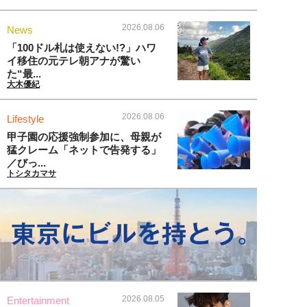
2026.08.06
News
「100ドル札は使えない!?」ハワ
イ移住の元テレ朝アナが驚い
た“最...
大木優紀
2026.08.06
Lifestyle
甲子園の応援強制参加に、母親が
猛クレーム「ネットで告発する」
／びっ...
トシタカマサ
2026.08.05
Entertainment