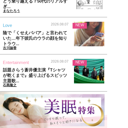
どう乗り越える？50代のリアルす
ぎ...
まなたろう
2026.08.07
Love
NEW
陰で「くせえババア」と言われて
いた…年下彼氏のウラの顔を知り
トラウ...
古川諭香
2026.08.07
Entertainment
NEW
話題さらう蒼井優主演『Tシャツ
が乾くまで』盛り上げるスピッツ
主題歌...
石黒隆之