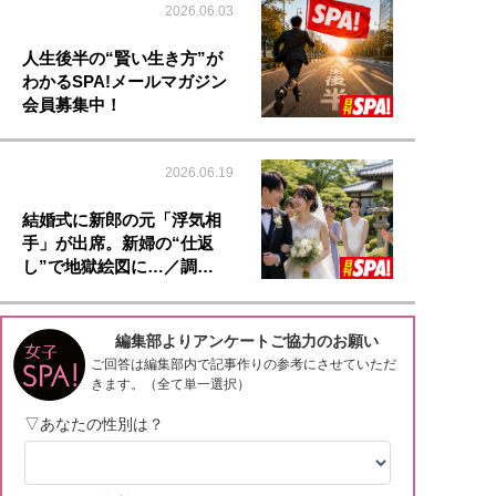
2026.06.03
人生後半の“賢い生き方”が
わかるSPA!メールマガジン
会員募集中！
2026.06.19
結婚式に新郎の元「浮気相
手」が出席。新婦の“仕返
し”で地獄絵図に…／調…