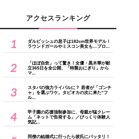
アクセスランキング
1
ダルビッシュの息子は182cm世界モデル！
ラウンドガールやミスコン美女も…プロ...
「ほぼ自炊」って驚き！女優・黒木華が献
2
立365日を全公開、「特製おにぎり」から
マ...
スタバの強力ライバルに？ 若者が「ゴンチ
3
ャ」を選ぶワケ。タピオカの次に来た“フ
ル...
甲子園の応援強制参加に、母親が猛クレー
4
ム「ネットで告発する」／びっくり体験人
気記...
同僚の結婚式に行ったら彼氏にバッタリ！