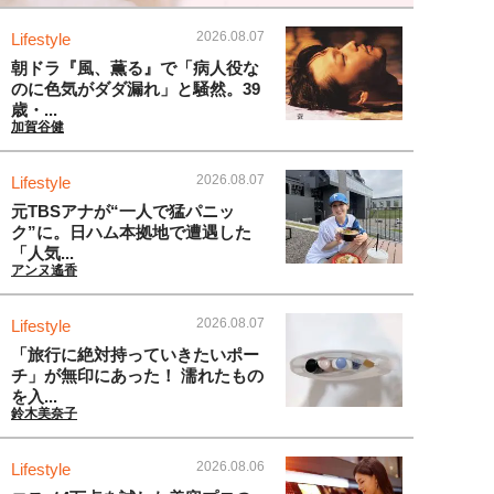
2026.08.07
Lifestyle
朝ドラ『風、薫る』で「病人役な
のに色気がダダ漏れ」と騒然。39
歳・...
加賀谷健
2026.08.07
Lifestyle
元TBSアナが“一人で猛パニッ
ク”に。日ハム本拠地で遭遇した
「人気...
アンヌ遙香
2026.08.07
Lifestyle
「旅行に絶対持っていきたいポー
チ」が無印にあった！ 濡れたもの
を入...
鈴木美奈子
2026.08.06
Lifestyle