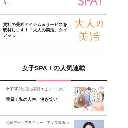
り...
貴社の美容アイテム＆サービスを
取材します！「大人の美活」タイ
アッ...
女子SPA！の人気連載
女子SPA!が贈る実話エピソード集
実録！私の人生、泣き笑い
元局アナ・アラフォー、アンヌ遙香の