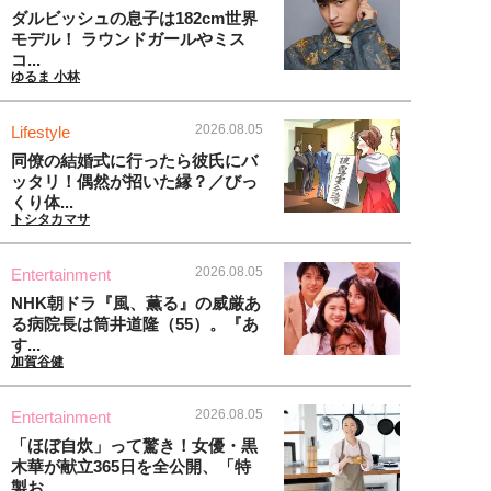
ダルビッシュの息子は182cm世界
モデル！ ラウンドガールやミス
コ...
ゆるま 小林
2026.08.05
Lifestyle
同僚の結婚式に行ったら彼氏にバ
ッタリ！偶然が招いた縁？／びっ
くり体...
トシタカマサ
2026.08.05
Entertainment
NHK朝ドラ『風、薫る』の威厳あ
る病院長は筒井道隆（55）。『あ
す...
加賀谷健
2026.08.05
Entertainment
「ほぼ自炊」って驚き！女優・黒
木華が献立365日を全公開、「特
製お...