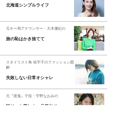
北海道シンプルライフ
元キー局アナウンサー・大木優紀の
旅の恥はかき捨てて
スタイリスト角 佑宇子のファッション図
解
失敗しない日常オシャレ
元『渡鬼』子役・宇野なおみの
話そ、お茶しよっ元気出そ