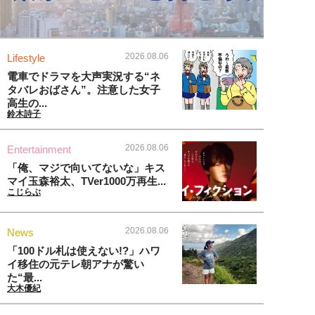
2026.08.06
Lifestyle
電車でドラマを大声実況する“ネ
タバレおばさん”。注意した女子
高生の...
鈴木詩子
2026.08.06
Entertainment
「俺、マジで向いてないな」キス
マイ玉森裕太、TVer1000万再生...
こじらぶ
2026.08.06
News
「100ドル札は使えない!?」ハワ
イ移住の元テレ朝アナが驚い
た“最...
大木優紀