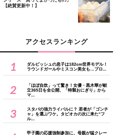
【絶賛更新中！】
アクセスランキング
1
ダルビッシュの息子は182cm世界モデル！
ラウンドガールやミスコン美女も…プロ...
「ほぼ自炊」って驚き！女優・黒木華が献
2
立365日を全公開、「特製おにぎり」から
マ...
スタバの強力ライバルに？ 若者が「ゴンチ
3
ャ」を選ぶワケ。タピオカの次に来た“フ
ル...
甲子園の応援強制参加に、母親が猛クレー