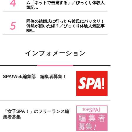
4
ム「ネットで告発する」／びっくり体験人
気記...
同僚の結婚式に行ったら彼氏にバッタリ！
5
偶然が招いた縁？／びっくり体験人気記事
BE...
インフォメーション
SPA!Web編集部 編集者募集！
「女子SPA！」のフリーランス編
集者募集