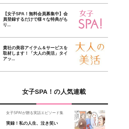
【女子SPA！無料会員募集中】会
員登録するだけで様々な特典がも
り...
貴社の美容アイテム＆サービスを
取材します！「大人の美活」タイ
アッ...
女子SPA！の人気連載
女子SPA!が贈る実話エピソード集
実録！私の人生、泣き笑い