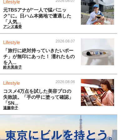
2026.08.07
Lifestyle
元TBSアナが“一人で猛パニッ
ク”に。日ハム本拠地で遭遇した
「人気...
アンヌ遙香
2026.08.07
Lifestyle
「旅行に絶対持っていきたいポー
チ」が無印にあった！ 濡れたもの
を入...
鈴木美奈子
2026.08.06
Lifestyle
コスメ4万点を試した美容プロの
失敗談。「手の甲に塗って確認」
「SN...
遠藤幸子