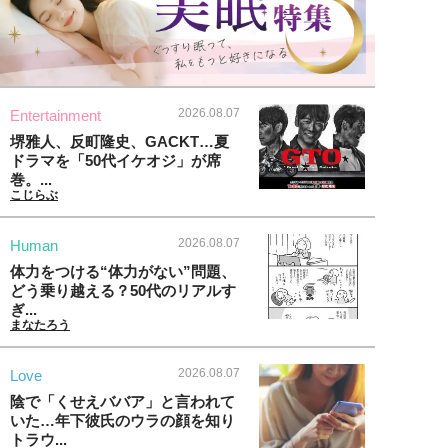
2026.08.07
Entertainment
堺雅人、反町隆史、GACKT…夏
ドラマを「50代イケオジ」が席
巻。...
こじらぶ
2026.08.07
Human
体力をつける“体力がない”問題、
どう乗り越える？50代のリアルす
ぎ...
まなたろう
2026.08.07
Love
陰で「くせえババア」と言われて
いた…年下彼氏のウラの顔を知り
トラウ...