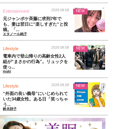
2026.08.08
Entertainment
NEW
元ジャンポケ斉藤に求刑7年で
も、妻は翌日に“楽しすぎた“と投
稿。「...
エタノール純子
2026.08.08
Lifestyle
NEW
電車内で登山帰りの高齢女性2人
組が“まさかの行為”。リュックを
使っ...
maki
2026.08.08
Lifestyle
NEW
“外面の良い義母”にいじめられて
いた34歳女性。ある日「笑っちゃ
う...
鈴木詩子