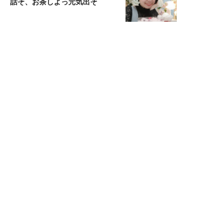
話そ、お茶しよっ元気出そ
恋愛コンサル菊乃が出会った女性たち
私が結婚できないワケ
宇垣美里が映画への想いを綴る
宇垣美里の沼落ちシネマ
松本穂香が映画愛を語ります
銀幕ロンリーガール
猫バカライターがおくる