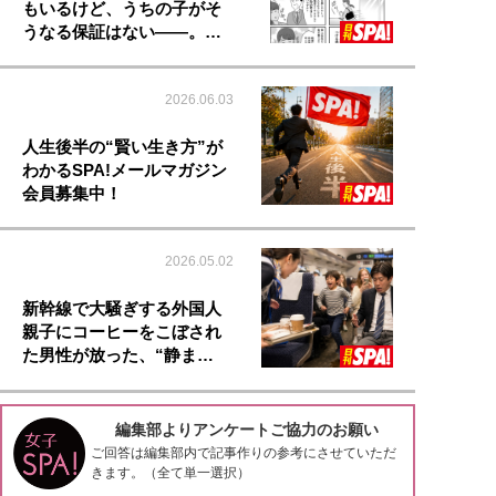
もいるけど、うちの子がそ
うなる保証はない――。…
2026.06.03
人生後半の“賢い生き方”が
わかるSPA!メールマガジン
会員募集中！
2026.05.02
新幹線で大騒ぎする外国人
親子にコーヒーをこぼされ
た男性が放った、“静ま…