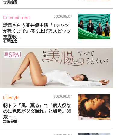
古川諭香
2026.08.07
Entertainment
話題さらう蒼井優主演『Tシャツ
が乾くまで』盛り上げるスピッツ
主題歌...
石黒隆之
2026.08.07
Lifestyle
朝ドラ『風、薫る』で「病人役な
のに色気がダダ漏れ」と騒然。39
歳・...
加賀谷健