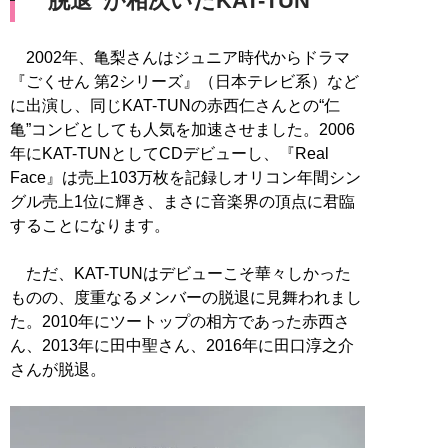
“脱退”が相次いだKAT-TUN
2002年、亀梨さんはジュニア時代からドラマ
『ごくせん 第2シリーズ』（日本テレビ系）など
に出演し、同じKAT-TUNの赤西仁さんとの“仁
亀”コンビとしても人気を加速させました。2006
年にKAT-TUNとしてCDデビューし、『Real
Face』は売上103万枚を記録しオリコン年間シン
グル売上1位に輝き、まさに音楽界の頂点に君臨
することになります。
ただ、KAT-TUNはデビューこそ華々しかった
ものの、度重なるメンバーの脱退に見舞われまし
た。2010年にツートップの相方であった赤西さ
ん、2013年に田中聖さん、2016年に田口淳之介
さんが脱退。