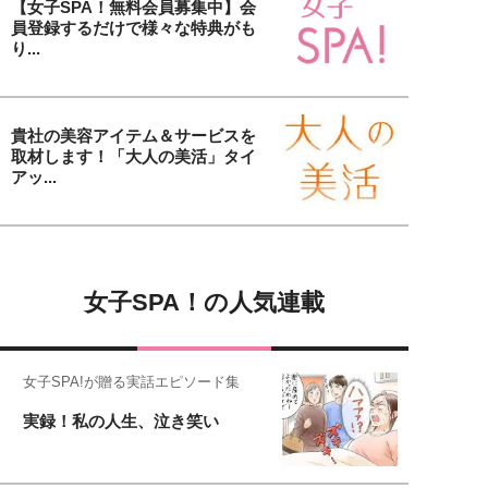
【女子SPA！無料会員募集中】会
員登録するだけで様々な特典がも
り...
貴社の美容アイテム＆サービスを
取材します！「大人の美活」タイ
アッ...
女子SPA！の人気連載
女子SPA!が贈る実話エピソード集
実録！私の人生、泣き笑い