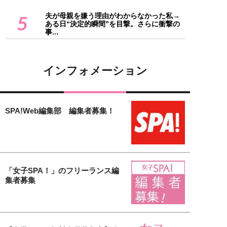
夫が母親を嫌う理由がわからなかった私→
5
ある日“決定的瞬間”を目撃。さらに衝撃の
事...
インフォメーション
SPA!Web編集部 編集者募集！
「女子SPA！」のフリーランス編
集者募集