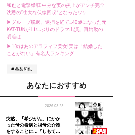
和也と電撃婚!田中みな実の炎上がアンチ完全
沈黙の“壮大な伏線回収”となったワケ
▶グループ脱退、逮捕を経て...40歳になった元
KAT-TUNが11年ぶりのドラマ出演。再始動の
明暗は
▶1位はあのアラフィフ美女!実は「結婚した
ことがない」有名人ランキング
亀梨和也
あなたにおすすめ
2026.03.23
突然、「希少がん」にかか
った母の看病と祖母の介護
をすることに…『しもて…