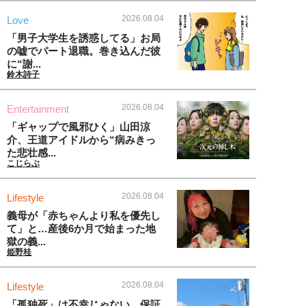
2026.08.04
Love
「男子大学生を誘惑してる」お局
の嘘でパート退職。巻き込んだ彼
に“謝...
鈴木詩子
2026.08.04
Entertainment
「ギャップで風邪ひく」山田涼
介、王道アイドルから“病みきっ
た悲壮感...
こじらぶ
2026.08.04
Lifestyle
義母が「赤ちゃんより私を優先し
て」と…産後6か月で始まった地
獄の義...
姫野桂
2026.08.04
Lifestyle
「孤独死」は不幸じゃない。保証