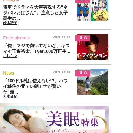
電車でドラマを大声実況する“ネ
タバレおばさん”。注意した女子
高生の...
鈴木詩子
2026.08.06
Entertainment
NEW
「俺、マジで向いてないな」キス
マイ玉森裕太、TVer1000万再生...
こじらぶ
2026.08.06
News
NEW
「100ドル札は使えない!?」ハワ
イ移住の元テレ朝アナが驚い
た“最...
大木優紀