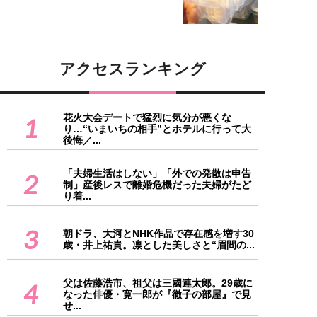
アクセスランキング
花火大会デートで猛烈に気分が悪くな
1
り…“いまいちの相手”とホテルに行って大
後悔／...
「夫婦生活はしない」「外での発散は申告
2
制」産後レスで離婚危機だった夫婦がたど
り着...
3
朝ドラ、大河とNHK作品で存在感を増す30
歳・井上祐貴。凛とした美しさと“眉間の...
父は佐藤浩市、祖父は三國連太郎。29歳に
4
なった俳優・寛一郎が『徹子の部屋』で見
せ...