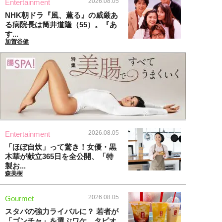
2026.08.05
Entertainment
NHK朝ドラ『風、薫る』の威厳あ
る病院長は筒井道隆（55）。『あ
す...
加賀谷健
2026.08.05
Entertainment
「ほぼ自炊」って驚き！女優・黒
木華が献立365日を全公開、「特
製お...
森美樹
2026.08.05
Gourmet
スタバの強力ライバルに？ 若者が
「ゴンチャ」を選ぶワケ。タピオ