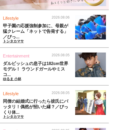
2026.08.06
Lifestyle
甲子園の応援強制参加に、母親が
猛クレーム「ネットで告発する」
／びっ...
トシタカマサ
2026.08.05
Entertainment
ダルビッシュの息子は182cm世界
モデル！ ラウンドガールやミス
コ...
ゆるま 小林
2026.08.05
Lifestyle
同僚の結婚式に行ったら彼氏にバ
ッタリ！偶然が招いた縁？／びっ
くり体...
トシタカマサ