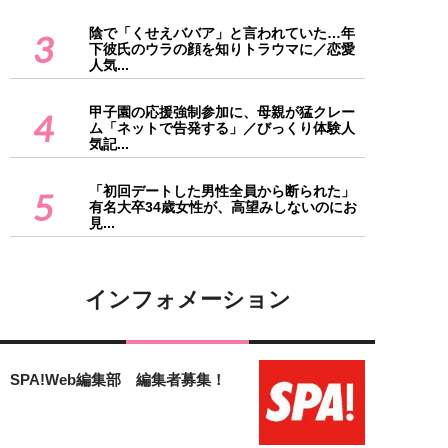
陰で「くせえババア」と言われていた…年
3
下彼氏のウラの顔を知りトラウマに／恋愛
人気...
甲子園の応援強制参加に、母親が猛クレー
4
ム「ネットで告発する」／びっくり体験人
気記...
「初回デートした男性全員から断られた」
5
有名大卒34歳女性が、高望みしないのにお
見...
インフォメーション
SPA!Web編集部 編集者募集！