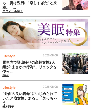
も、妻は翌日に“楽しすぎた“と投
稿。「...
エタノール純子
2026.08.08
Lifestyle
電車内で登山帰りの高齢女性2人
組が“まさかの行為”。リュックを
使っ...
maki
2026.08.08
Lifestyle
“外面の良い義母”にいじめられて
いた34歳女性。ある日「笑っちゃ
う...
鈴木詩子