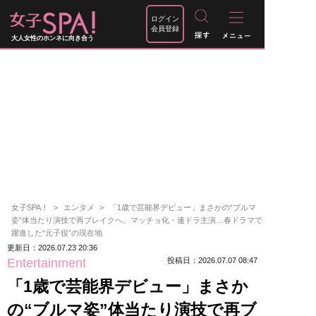
ログイン
会員登録
大人女性のホンネに向き合う
女子SPA！
エンタメ
「1歳で芸能界デビュー」まさかの“ブルマ
姿”体当たり演技で再ブレイクへ。マッチョ化・連ドラ主演…春ドラマで
躍進した“元子役”の現在地
更新日：2026.07.23 20:36
Entertainment
投稿日：2026.07.07 08:47
「1歳で芸能界デビュー」まさか
の“ブルマ姿”体当たり演技で再ブ