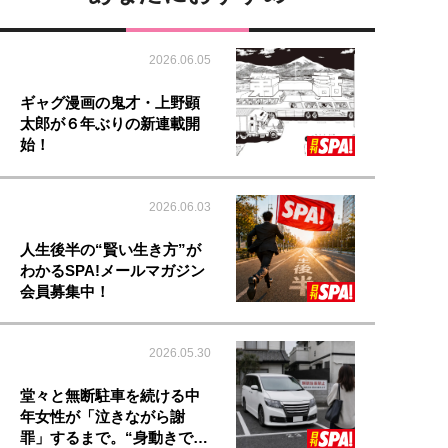
2026.06.05
ギャグ漫画の鬼才・上野顕
太郎が６年ぶりの新連載開
始！
2026.06.03
人生後半の“賢い生き方”が
わかるSPA!メールマガジン
会員募集中！
2026.05.30
堂々と無断駐車を続ける中
年女性が「泣きながら謝
罪」するまで。“身動きで…