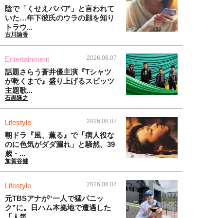
陰で「くせえババア」と言われて
いた…年下彼氏のウラの顔を知り
トラウ...
古川諭香
2026.08.07
Entertainment
話題さらう蒼井優主演『Tシャツ
が乾くまで』盛り上げるスピッツ
主題歌...
石黒隆之
2026.08.07
Lifestyle
朝ドラ『風、薫る』で「病人役な
のに色気がダダ漏れ」と騒然。39
歳・...
加賀谷健
2026.08.07
Lifestyle
元TBSアナが“一人で猛パニッ
ク”に。日ハム本拠地で遭遇した
「人気...