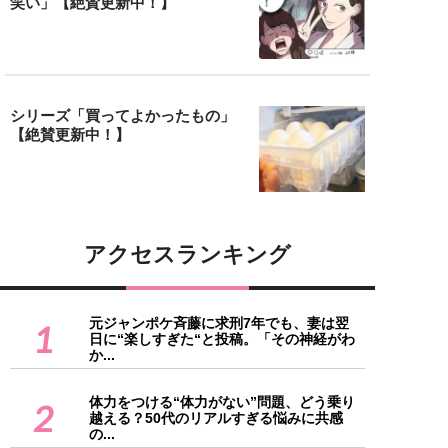
笑い」【絶賛更新中！】
シリーズ「買ってよかったもの」
【絶賛更新中！】
アクセスランキング
元ジャンポケ斉藤に求刑7年でも、妻は翌
1
日に“楽しすぎた“と投稿。「その神経がわ
か...
体力をつける“体力がない”問題、どう乗り
2
越える？50代のリアルすぎる悩みに共感
の...