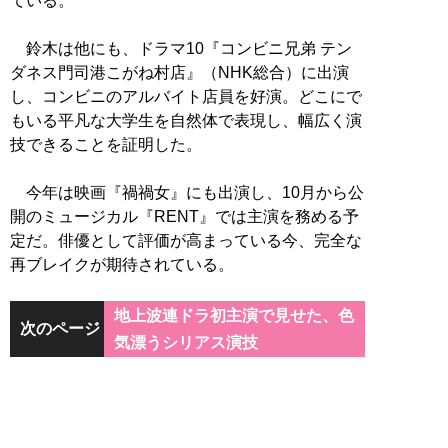
ている。
鈴木は他にも、ドラマ10『コンビニ兄弟 テン
ダネス門司港こがね村店』（NHK総合）に出演
し、コンビニのアルバイト店員を好演。どこにで
もいる平凡な大学生を自然体で表現し、幅広く演
技できることを証明した。
今年は映画『禍禍女』にも出演し、10月から公
開のミュージカル『RENT』では主演を務める予
定だ。俳優として評価が高まっている今、完全な
再ブレイクが期待されている。
地上波連ドラ初主演で見せた、色
次のページ
気漂うシリアス演技