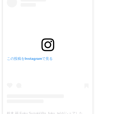
この投稿をInstagramで見る
鈴木 福 Fuku Suzuki(@s_fuku_te)がシェアした投稿