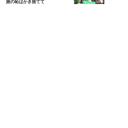
旅の恥はかき捨てて
スタイリスト角 佑宇子のファッション図
解
失敗しない日常オシャレ
元『渡鬼』子役・宇野なおみの
話そ、お茶しよっ元気出そ
宇垣美里が映画への想いを綴る
宇垣美里の沼落ちシネマ
松本穂香が映画愛を語ります