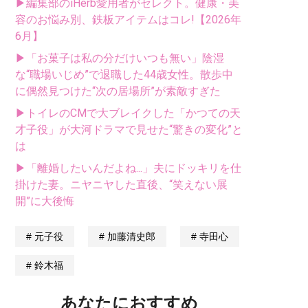
▶編集部のiHerb愛用者がセレクト。健康・美
容のお悩み別、鉄板アイテムはコレ!【2026年
6月】
▶「お菓子は私の分だけいつも無い」陰湿
な“職場いじめ”で退職した44歳女性。散歩中
に偶然見つけた“次の居場所”が素敵すぎた
▶トイレのCMで大ブレイクした「かつての天
才子役」が大河ドラマで見せた“驚きの変化”と
は
▶「離婚したいんだよね...」夫にドッキリを仕
掛けた妻。ニヤニヤした直後、“笑えない展
開”に大後悔
元子役
加藤清史郎
寺田心
鈴木福
あなたにおすすめ