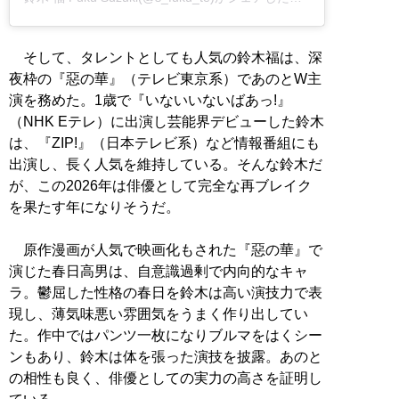
そして、タレントとしても人気の鈴木福は、深
夜枠の『惡の華』（テレビ東京系）であのとW主
演を務めた。1歳で『いないいないばあっ!』
（NHK Eテレ）に出演し芸能界デビューした鈴木
は、『ZIP!』（日本テレビ系）など情報番組にも
出演し、長く人気を維持している。そんな鈴木だ
が、この2026年は俳優として完全な再ブレイク
を果たす年になりそうだ。
原作漫画が人気で映画化もされた『惡の華』で
演じた春日高男は、自意識過剰で内向的なキャ
ラ。鬱屈した性格の春日を鈴木は高い演技力で表
現し、薄気味悪い雰囲気をうまく作り出してい
た。作中ではパンツ一枚になりブルマをはくシー
ンもあり、鈴木は体を張った演技を披露。あのと
の相性も良く、俳優としての実力の高さを証明し