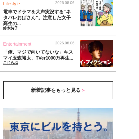
2026.08.06
Lifestyle
電車でドラマを大声実況する“ネ
タバレおばさん”。注意した女子
高生の...
鈴木詩子
2026.08.06
Entertainment
「俺、マジで向いてないな」キス
マイ玉森裕太、TVer1000万再生...
こじらぶ
新着記事をもっと見る