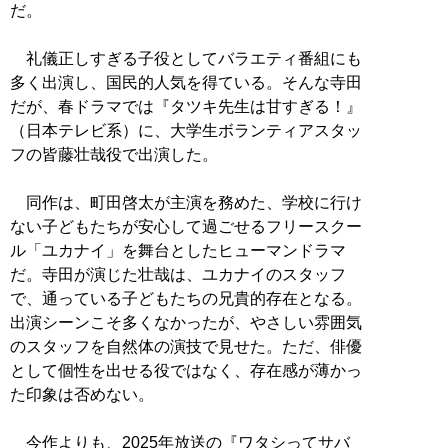
だ。
礼儀正しすぎる子役としてバラエティ番組にも
多く出演し、国民的人気を得ている。そんな寺田
だが、春ドラマでは『タツキ先生は甘すぎる！』
（日本テレビ系）に、大学生ボランティアスタッ
フの皆藤壮哉役で出演した。
同作は、町田啓太が主演を務めた、学校に行け
ない子どもたちが安心して過ごせるフリースクー
ル「ユカナイ」を舞台としたヒューマンドラマ
だ。寺田が演じた壮哉は、ユカナイのスタッフ
で、通っている子どもたちの兄貴的存在となる。
出演シーンこそ多くなかったが、やさしい雰囲気
のスタッフを自然体の演技で見せた。ただ、俳優
として個性を出せる役ではなく、存在感が薄かっ
た印象は否めない。
今作よりも、2025年放送の『ワタシってサバ