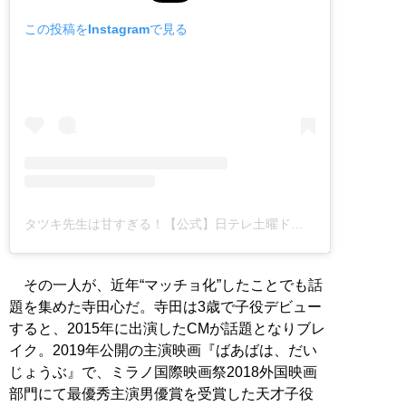
この投稿をInstagramで見る
タツキ先生は甘すぎる！【公式】日テレ土曜ドラマ(@tatsuki_ntv)がシェアした投稿
その一人が、近年“マッチョ化”したことでも話
題を集めた寺田心だ。寺田は3歳で子役デビュー
すると、2015年に出演したCMが話題となりブレ
イク。2019年公開の主演映画『ばあばは、だい
じょうぶ』で、ミラノ国際映画祭2018外国映画
部門にて最優秀主演男優賞を受賞した天才子役