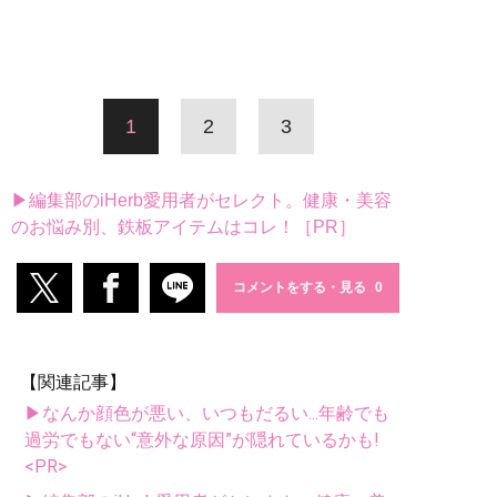
1
2
3
▶編集部のiHerb愛用者がセレクト。健康・美容
のお悩み別、鉄板アイテムはコレ！［PR］
コメントをする・見る
【関連記事】
▶なんか顔色が悪い、いつもだるい...年齢でも
過労でもない“意外な原因”が隠れているかも!
<PR>