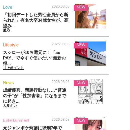
2026.08.08
Love
NEW
「初回デートした男性全員から断
られた」有名大卒34歳女性が、高
望み...
菊乃
2026.08.08
Lifestyle
NEW
スシローが10％還元に！「au
PAY」で今すぐ使いたい“最新お
得...
井上ポイント
2026.08.08
News
NEW
成績優秀、問題行動なし…“普通
の子”が「性加害者」になるまで
に起き...
大夏えい
2026.08.08
Entertainment
NEW
元ジャンポケ斉藤に求刑7年で