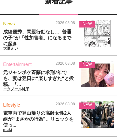
新着記事
2026.08.08
News
NEW
成績優秀、問題行動なし…“普通
の子”が「性加害者」になるまで
に起き...
大夏えい
2026.08.08
Entertainment
NEW
元ジャンポケ斉藤に求刑7年で
も、妻は翌日に“楽しすぎた“と投
稿。「...
エタノール純子
2026.08.08
Lifestyle
NEW
電車内で登山帰りの高齢女性2人
組が“まさかの行為”。リュックを
使っ...
maki