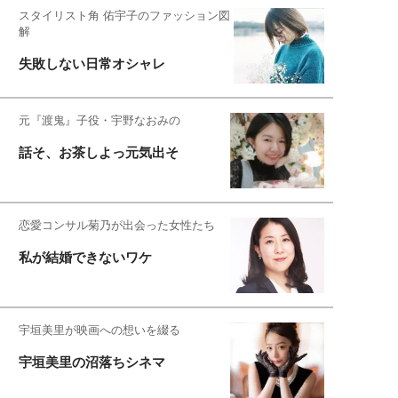
スタイリスト角 佑宇子のファッション図
解
失敗しない日常オシャレ
元『渡鬼』子役・宇野なおみの
話そ、お茶しよっ元気出そ
恋愛コンサル菊乃が出会った女性たち
私が結婚できないワケ
宇垣美里が映画への想いを綴る
宇垣美里の沼落ちシネマ