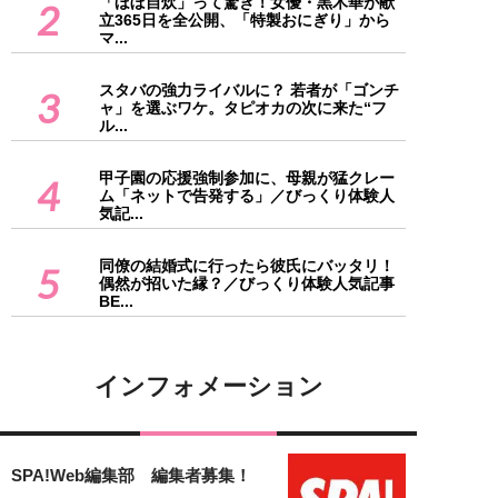
「ほぼ自炊」って驚き！女優・黒木華が献
2
立365日を全公開、「特製おにぎり」から
マ...
スタバの強力ライバルに？ 若者が「ゴンチ
3
ャ」を選ぶワケ。タピオカの次に来た“フ
ル...
甲子園の応援強制参加に、母親が猛クレー
4
ム「ネットで告発する」／びっくり体験人
気記...
同僚の結婚式に行ったら彼氏にバッタリ！
5
偶然が招いた縁？／びっくり体験人気記事
BE...
インフォメーション
SPA!Web編集部 編集者募集！