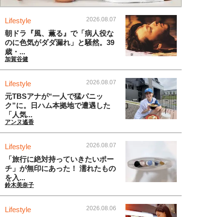
2026.08.07
Lifestyle
朝ドラ『風、薫る』で「病人役な
のに色気がダダ漏れ」と騒然。39
歳・...
加賀谷健
2026.08.07
Lifestyle
元TBSアナが“一人で猛パニッ
ク”に。日ハム本拠地で遭遇した
「人気...
アンヌ遙香
2026.08.07
Lifestyle
「旅行に絶対持っていきたいポー
チ」が無印にあった！ 濡れたもの
を入...
鈴木美奈子
2026.08.06
Lifestyle