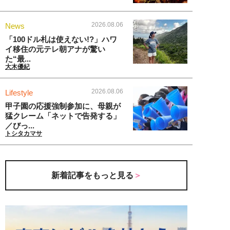
2026.08.06
News
「100ドル札は使えない!?」ハワ
イ移住の元テレ朝アナが驚い
た“最...
大木優紀
2026.08.06
Lifestyle
甲子園の応援強制参加に、母親が
猛クレーム「ネットで告発する」
／びっ...
トシタカマサ
新着記事をもっと見る