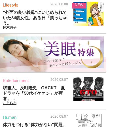
2026.08.08
Lifestyle
NEW
“外面の良い義母”にいじめられて
いた34歳女性。ある日「笑っちゃ
う...
鈴木詩子
2026.08.07
Entertainment
堺雅人、反町隆史、GACKT…夏
ドラマを「50代イケオジ」が席
巻。...
こじらぶ
2026.08.07
Human
体力をつける“体力がない”問題、