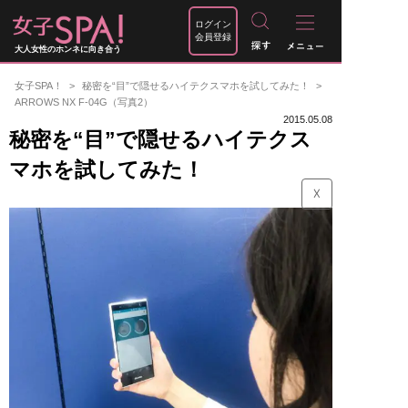
ログイン
会員登録
大人女性のホンネに向き合う
女子SPA！
秘密を“目”で隠せるハイテクスマホを試してみた！
ARROWS NX F-04G（写真2）
2015.05.08
秘密を“目”で隠せるハイテクス
マホを試してみた！
☓