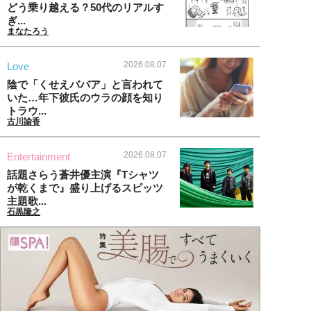
どう乗り越える？50代のリアルす
ぎ...
まなたろう
2026.08.07
Love
陰で「くせえババア」と言われて
いた…年下彼氏のウラの顔を知り
トラウ...
古川諭香
2026.08.07
Entertainment
話題さらう蒼井優主演『Tシャツ
が乾くまで』盛り上げるスピッツ
主題歌...
石黒隆之