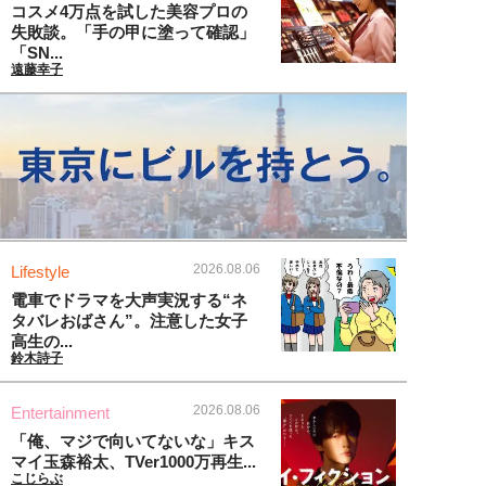
コスメ4万点を試した美容プロの
失敗談。「手の甲に塗って確認」
「SN...
遠藤幸子
2026.08.06
Lifestyle
電車でドラマを大声実況する“ネ
タバレおばさん”。注意した女子
高生の...
鈴木詩子
2026.08.06
Entertainment
「俺、マジで向いてないな」キス
マイ玉森裕太、TVer1000万再生...
こじらぶ