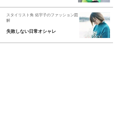
スタイリスト角 佑宇子のファッション図
解
失敗しない日常オシャレ
元『渡鬼』子役・宇野なおみの
話そ、お茶しよっ元気出そ
恋愛コンサル菊乃が出会った女性たち
私が結婚できないワケ
宇垣美里が映画への想いを綴る
宇垣美里の沼落ちシネマ