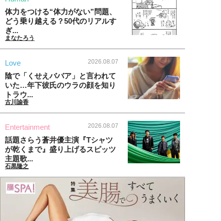
体力をつける“体力がない”問題、
どう乗り越える？50代のリアルす
ぎ...
まなたろう
2026.08.07
Love
陰で「くせえババア」と言われて
いた…年下彼氏のウラの顔を知り
トラウ...
古川諭香
2026.08.07
Entertainment
話題さらう蒼井優主演『Tシャツ
が乾くまで』盛り上げるスピッツ
主題歌...
石黒隆之