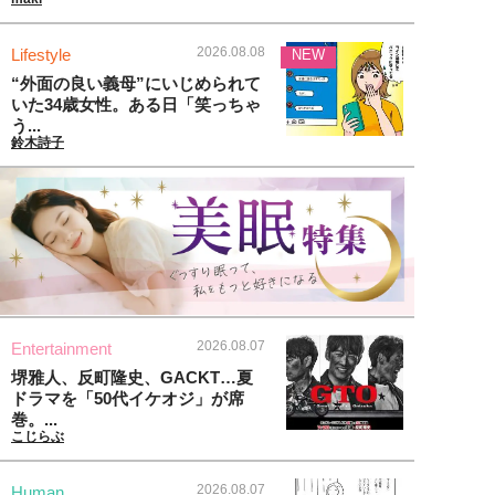
2026.08.08
Lifestyle
NEW
“外面の良い義母”にいじめられて
いた34歳女性。ある日「笑っちゃ
う...
鈴木詩子
2026.08.07
Entertainment
堺雅人、反町隆史、GACKT…夏
ドラマを「50代イケオジ」が席
巻。...
こじらぶ
2026.08.07
Human