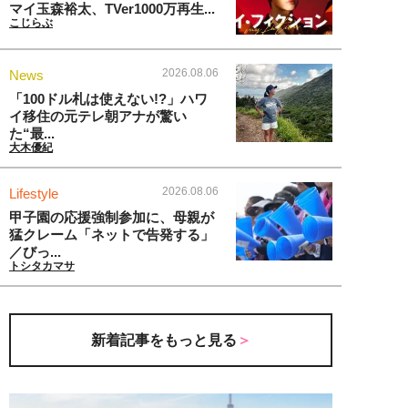
マイ玉森裕太、TVer1000万再生...
こじらぶ
2026.08.06
News
「100ドル札は使えない!?」ハワ
イ移住の元テレ朝アナが驚い
た“最...
大木優紀
2026.08.06
Lifestyle
甲子園の応援強制参加に、母親が
猛クレーム「ネットで告発する」
／びっ...
トシタカマサ
新着記事をもっと見る