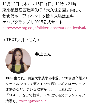
11月12日（木）～15日（日）11時～21時
東京都新宿区歌舞伎町「大久保公園」内にて
飲食代や一部イベントを除き入場は無料
ケバブグランプリ2015公式サイト
http://www.nrg.co.jp/nikkenlease/turkish-festival/
＜TEXT／井上こん＞
井上こん
’86年生まれ。明治大学農学部中退。120倍激辛麺／1
リットルジョッキ酒／ドヤ街宿泊レポ／ローション
運動会など、アレな取材多し。「はまれぽ」、
「SPA！」などで執筆。TCGにて猫のボランティア
活動も。
twitter@koninoue