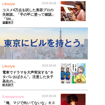
2026.08.06
Lifestyle
コスメ4万点を試した美容プロの
失敗談。「手の甲に塗って確認」
「SN...
遠藤幸子
2026.08.06
Lifestyle
電車でドラマを大声実況する“ネ
タバレおばさん”。注意した女子
高生の...
鈴木詩子
2026.08.06
Entertainment
「俺、マジで向いてないな」キス