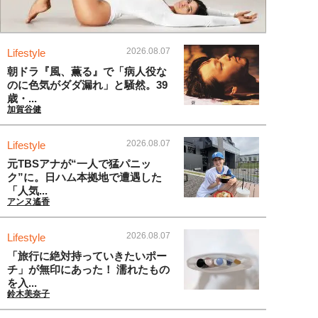
2026.08.07
Lifestyle
朝ドラ『風、薫る』で「病人役な
のに色気がダダ漏れ」と騒然。39
歳・...
加賀谷健
2026.08.07
Lifestyle
元TBSアナが“一人で猛パニッ
ク”に。日ハム本拠地で遭遇した
「人気...
アンヌ遙香
2026.08.07
Lifestyle
「旅行に絶対持っていきたいポー
チ」が無印にあった！ 濡れたもの
を入...
鈴木美奈子