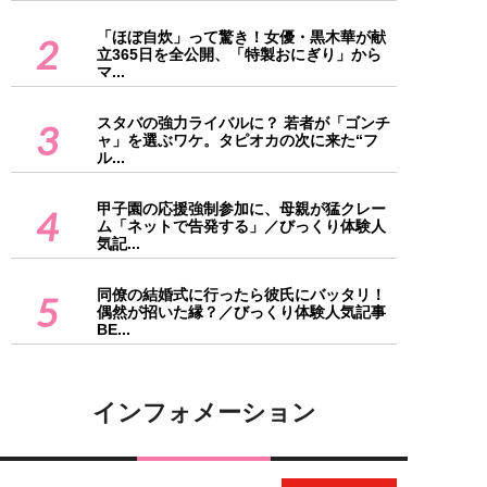
「ほぼ自炊」って驚き！女優・黒木華が献
2
立365日を全公開、「特製おにぎり」から
マ...
スタバの強力ライバルに？ 若者が「ゴンチ
3
ャ」を選ぶワケ。タピオカの次に来た“フ
ル...
甲子園の応援強制参加に、母親が猛クレー
4
ム「ネットで告発する」／びっくり体験人
気記...
同僚の結婚式に行ったら彼氏にバッタリ！
5
偶然が招いた縁？／びっくり体験人気記事
BE...
インフォメーション