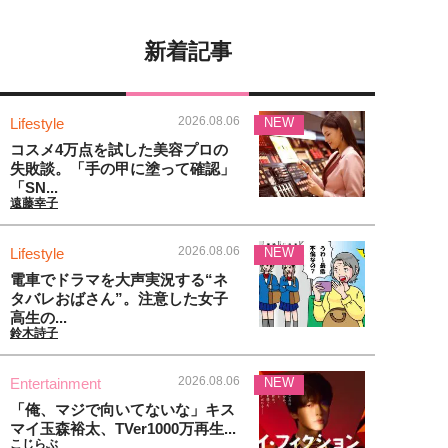
新着記事
2026.08.06
Lifestyle
NEW
コスメ4万点を試した美容プロの
失敗談。「手の甲に塗って確認」
「SN...
遠藤幸子
2026.08.06
Lifestyle
NEW
電車でドラマを大声実況する“ネ
タバレおばさん”。注意した女子
高生の...
鈴木詩子
2026.08.06
Entertainment
NEW
「俺、マジで向いてないな」キス
マイ玉森裕太、TVer1000万再生...
こじらぶ