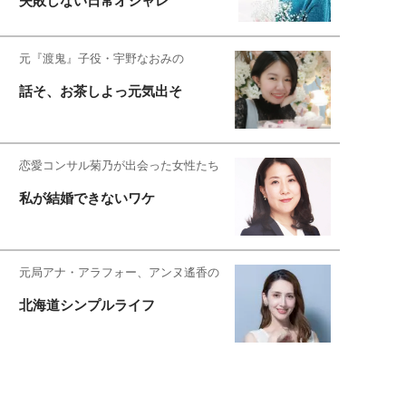
失敗しない日常オシャレ
元『渡鬼』子役・宇野なおみの
話そ、お茶しよっ元気出そ
恋愛コンサル菊乃が出会った女性たち
私が結婚できないワケ
元局アナ・アラフォー、アンヌ遙香の
北海道シンプルライフ
宇垣美里が映画への想いを綴る