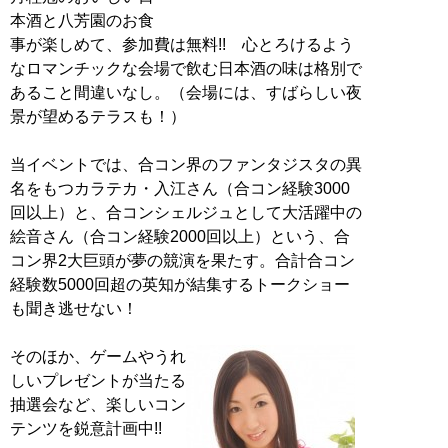
本酒と八芳園のお食
事が楽しめて、参加費は無料!! 心とろけるよう
なロマンチックな会場で飲む日本酒の味は格別で
あること間違いなし。（会場には、すばらしい夜
景が望めるテラスも！）
当イベントでは、合コン界のファンタジスタの異
名をもつカラテカ・入江さん（合コン経験3000
回以上）と、合コンシェルジュとして大活躍中の
絵音さん（合コン経験2000回以上）という、合
コン界2大巨頭が夢の競演を果たす。合計合コン
経験数5000回超の英知が結集するトークショー
も聞き逃せない！
そのほか、ゲームやうれ
しいプレゼントが当たる
抽選会など、楽しいコン
テンツを鋭意計画中!!