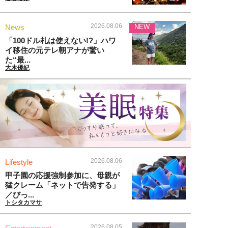
2026.08.06
News
NEW
「100ドル札は使えない!?」ハワ
イ移住の元テレ朝アナが驚い
た“最...
大木優紀
2026.08.06
Lifestyle
甲子園の応援強制参加に、母親が
猛クレーム「ネットで告発する」
／びっ...
トシタカマサ
2026.08.05