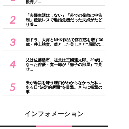
後悔／...
「夫婦生活はしない」「外での発散は申告
2
制」産後レスで離婚危機だった夫婦がたど
り着...
3
朝ドラ、大河とNHK作品で存在感を増す30
歳・井上祐貴。凛とした美しさと“眉間の...
父は佐藤浩市、祖父は三國連太郎。29歳に
4
なった俳優・寛一郎が『徹子の部屋』で見
せ...
夫が母親を嫌う理由がわからなかった私→
5
ある日“決定的瞬間”を目撃。さらに衝撃の
事...
インフォメーション