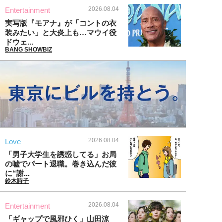
2026.08.04
Entertainment
実写版『モアナ』が「コントの衣
装みたい」と大炎上も…マウイ役
ドウェ...
BANG SHOWBIZ
2026.08.04
Love
「男子大学生を誘惑してる」お局
の嘘でパート退職。巻き込んだ彼
に“謝...
鈴木詩子
2026.08.04
Entertainment
「ギャップで風邪ひく」山田涼