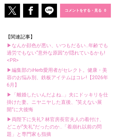
コメントをする・見る
【関連記事】
▶なんか顔色が悪い、いつもだるい...年齢でも
過労でもない“意外な原因”が隠れているかも!
<PR>
▶編集部のiHerb愛用者がセレクト。健康・美
容のお悩み別、鉄板アイテムはコレ!【2026年
6月】
▶「離婚したいんだよね...」夫にドッキリを仕
掛けた妻。ニヤニヤした直後、“笑えない展
開”に大後悔
▶両陛下に失礼? 林官房長官夫人の着付け、
どこが“失礼”だったのか...「着崩れ以前の問
題」と専門家も指摘