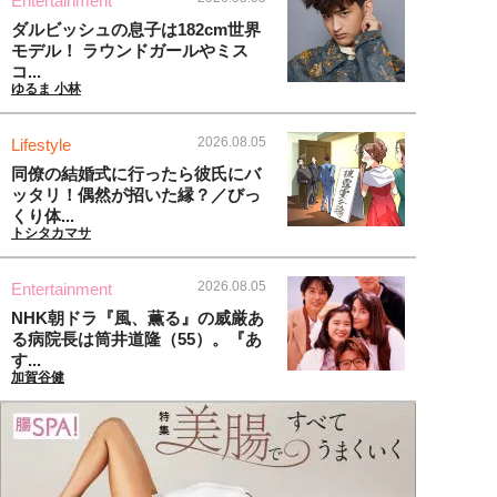
Entertainment
ダルビッシュの息子は182cm世界
モデル！ ラウンドガールやミス
コ...
ゆるま 小林
2026.08.05
Lifestyle
同僚の結婚式に行ったら彼氏にバ
ッタリ！偶然が招いた縁？／びっ
くり体...
トシタカマサ
2026.08.05
Entertainment
NHK朝ドラ『風、薫る』の威厳あ
る病院長は筒井道隆（55）。『あ
す...
加賀谷健