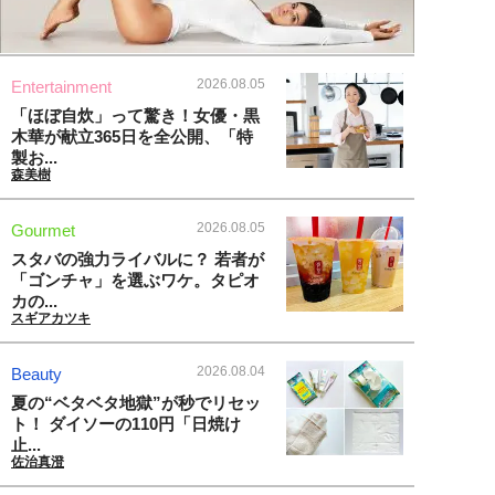
2026.08.05
Entertainment
「ほぼ自炊」って驚き！女優・黒
木華が献立365日を全公開、「特
製お...
森美樹
2026.08.05
Gourmet
スタバの強力ライバルに？ 若者が
「ゴンチャ」を選ぶワケ。タピオ
カの...
スギアカツキ
2026.08.04
Beauty
夏の“ベタベタ地獄”が秒でリセッ
ト！ ダイソーの110円「日焼け
止...
佐治真澄