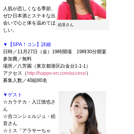
人肌が恋しくなる季節、
ぜひ日本酒とステキな出
会いで心と体を温めてほ
絵音さん
しい。
▼【SPA！コン】詳細
日時／11月27日（金）19時開場 19時30分開宴
参加費／無料
場所／八芳園（東京都港区白金台1-1-1）
アクセス（
http://happo-en.com/access/
）
募集人数／40組80名
▼ゲスト
☆カラテカ・入江慎也さ
ん
☆合コンシェルジュ・絵
音さん
☆ミス「アラサーちゃ