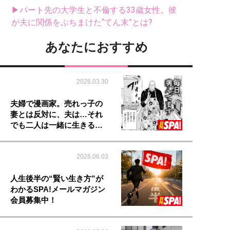
▶パート先の大学生と不倫する33歳女性。彼
が夫に関係をぶちまけた“てん末”とは?
あなたにおすすめ
2026.03.30
夫婦で漫画家。売れっ子の
妻とは反対に、夫は…それ
でも二人は一緒に生きる…
2026.06.03
人生後半の“賢い生き方”が
わかるSPA!メールマガジン
会員募集中！