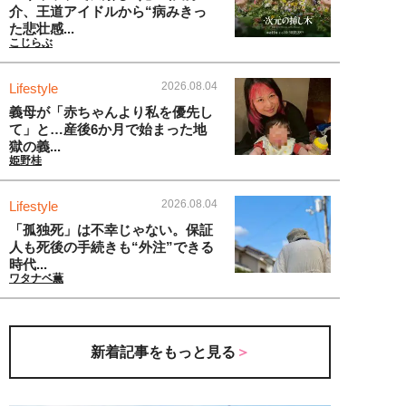
介、王道アイドルから“病みきっ
た悲壮感...
こじらぶ
2026.08.04
Lifestyle
義母が「赤ちゃんより私を優先し
て」と…産後6か月で始まった地
獄の義...
姫野桂
2026.08.04
Lifestyle
「孤独死」は不幸じゃない。保証
人も死後の手続きも“外注”できる
時代...
ワタナベ薫
新着記事をもっと見る