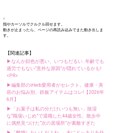
↑
指やカーソルでクルクル回せます。
動きが止まったら、ページの再読み込みでまた動き出しま
す。
【関連記事】
▶なんか顔色が悪い、いつもだるい...年齢でも
過労でもない“意外な原因”が隠れているかも!
<PR>
▶編集部のiHerb愛用者がセレクト。健康・美
容のお悩み別、鉄板アイテムはコレ!【2026年
6月】
▶「お菓子は私の分だけいつも無い」陰湿
な“職場いじめ”で退職した44歳女性。散歩中
に偶然見つけた“次の居場所”が素敵すぎた
▶「離婚したいんだよね...」夫にドッキリを仕