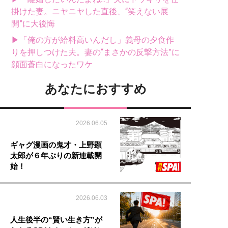
掛けた妻。ニヤニヤした直後、“笑えない展
開”に大後悔
▶「俺の方が給料高いんだし」義母の夕食作
りを押しつけた夫。妻の“まさかの反撃方法”に
顔面蒼白になったワケ
あなたにおすすめ
2026.06.05
ギャグ漫画の鬼才・上野顕
太郎が６年ぶりの新連載開
始！
2026.06.03
人生後半の“賢い生き方”が