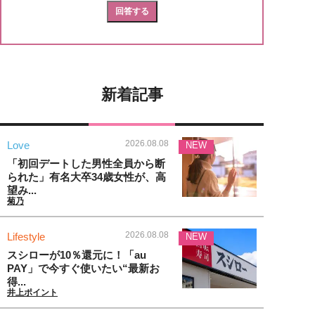
新着記事
2026.08.08
Love
NEW
「初回デートした男性全員から断
られた」有名大卒34歳女性が、高
望み...
菊乃
2026.08.08
Lifestyle
NEW
スシローが10％還元に！「au
PAY」で今すぐ使いたい“最新お
得...
井上ポイント