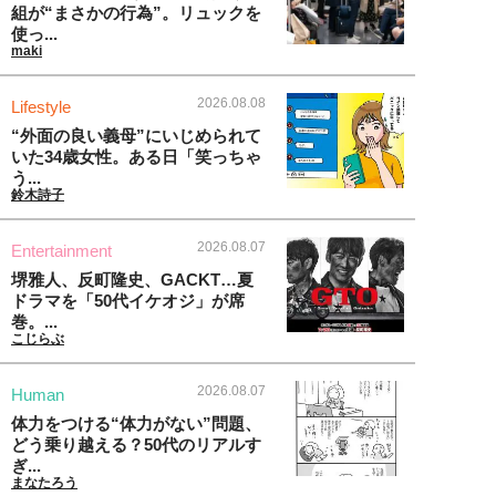
組が“まさかの行為”。リュックを
使っ...
maki
2026.08.08
Lifestyle
“外面の良い義母”にいじめられて
いた34歳女性。ある日「笑っちゃ
う...
鈴木詩子
2026.08.07
Entertainment
堺雅人、反町隆史、GACKT…夏
ドラマを「50代イケオジ」が席
巻。...
こじらぶ
2026.08.07
Human
体力をつける“体力がない”問題、
どう乗り越える？50代のリアルす
ぎ...
まなたろう