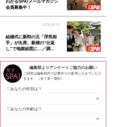
わかるSPA!メールマガジン
会員募集中！
2026.06.19
結婚式に新郎の元「浮気相
手」が出席。新婦の“仕返
し”で地獄絵図に…／調…