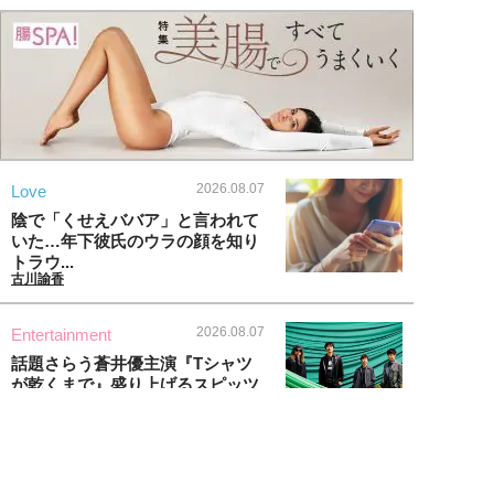
2026.08.07
Love
陰で「くせえババア」と言われて
いた…年下彼氏のウラの顔を知り
トラウ...
古川諭香
2026.08.07
Entertainment
話題さらう蒼井優主演『Tシャツ
が乾くまで』盛り上げるスピッツ
主題歌...
石黒隆之
2026.08.07
Lifestyle