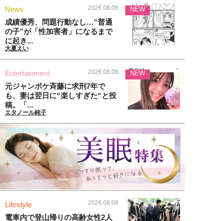
2026.08.08
News
NEW
成績優秀、問題行動なし…“普通
の子”が「性加害者」になるまで
に起き...
大夏えい
2026.08.08
Entertainment
NEW
元ジャンポケ斉藤に求刑7年で
も、妻は翌日に“楽しすぎた“と投
稿。「...
エタノール純子
2026.08.08
Lifestyle
電車内で登山帰りの高齢女性2人