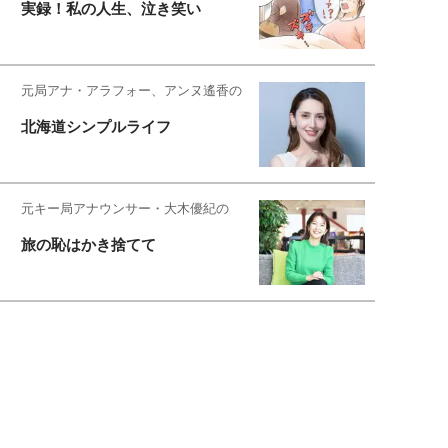
実録！私の人生、泣き笑い
元局アナ・アラフォー、アンヌ遙香の
北海道シンプルライフ
元キー局アナウンサー・大木優紀の
旅の恥はかき捨てて
スタイリスト角 佑宇子のファッション図
解
失敗しない日常オシャレ
元『渡鬼』子役・宇野なおみの