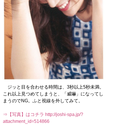
ジッと目を合わせる時間は、3秒以上5秒未満。
これ以上見つめてしまうと、「威嚇」になってし
まうのでNG。ふと視線を外してみて。
⇒【写真】はコチラ http://joshi-spa.jp/?
attachment_id=514866