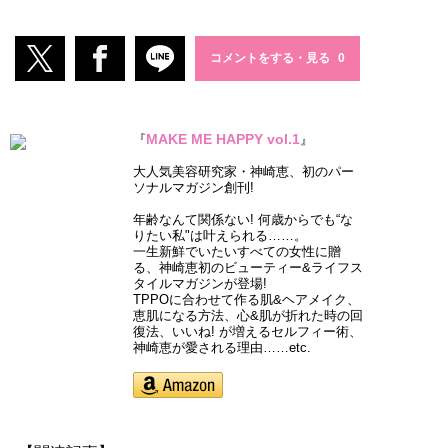
コメントをする・見る
MAKE ME HAPPY vol.1
『
』
大人気美容研究家・神崎恵、初のパー
ソナルマガジン創刊!
年齢なんて関係ない! 何歳からでも“な
りたい私"は叶えられる……。
一生新鮮でいたいすべての女性に贈
る、神崎恵初のビューティー&ライフス
タイルマガジンが登場!
TPPOに合わせて作る肌&ヘアメイク、
恵肌になる方法、心&肌が折れた時の回
復法、いいね! が増えるセルフィー術、
神崎恵が愛される理由……etc.