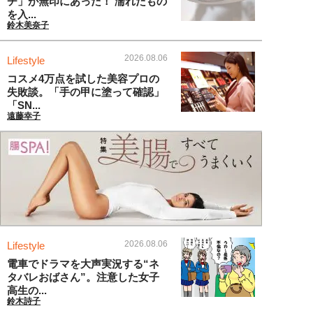
チ」が無印にあった！ 濡れたもの
を入...
鈴木美奈子
2026.08.06
Lifestyle
コスメ4万点を試した美容プロの
失敗談。「手の甲に塗って確認」
「SN...
遠藤幸子
2026.08.06
Lifestyle
電車でドラマを大声実況する“ネ
タバレおばさん”。注意した女子
高生の...
鈴木詩子