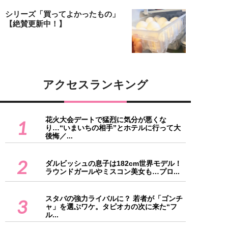
シリーズ「買ってよかったもの」
【絶賛更新中！】
アクセスランキング
花火大会デートで猛烈に気分が悪くな
1
り…“いまいちの相手”とホテルに行って大
後悔／...
2
ダルビッシュの息子は182cm世界モデル！
ラウンドガールやミスコン美女も…プロ...
スタバの強力ライバルに？ 若者が「ゴンチ
3
ャ」を選ぶワケ。タピオカの次に来た“フ
ル...