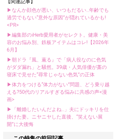
【関連記事】
▶なんか顔色が悪い、いつもだるい...年齢でも
過労でもない“意外な原因”が隠れているかも!
<PR>
▶編集部のiHerb愛用者がセレクト。健康・美
容のお悩み別、鉄板アイテムはコレ!【2026年
6月】
▶朝ドラ『風、薫る』で「病人役なのに色気
がダダ漏れ」と騒然。39歳・人気俳優が藁の
寝床で見せた“尋常じゃない色気”の正体
▶体力をつける“体力がない”問題、どう乗り越
える?50代のリアルすぎる悩みに共感の声<漫
画>
▶「離婚したいんだよね...」夫にドッキリを仕
掛けた妻。ニヤニヤした直後、“笑えない展
開”に大後悔
この特集の前回記事