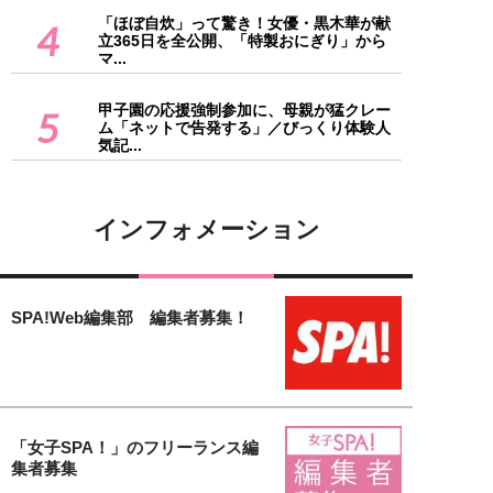
「ほぼ自炊」って驚き！女優・黒木華が献
4
立365日を全公開、「特製おにぎり」から
マ...
甲子園の応援強制参加に、母親が猛クレー
5
ム「ネットで告発する」／びっくり体験人
気記...
インフォメーション
SPA!Web編集部 編集者募集！
「女子SPA！」のフリーランス編
集者募集