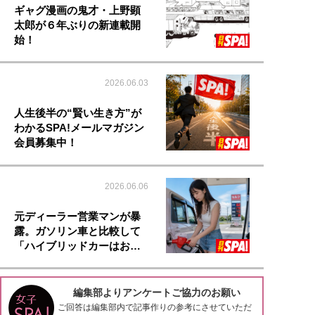
ギャグ漫画の鬼才・上野顕
太郎が６年ぶりの新連載開
始！
2026.06.03
人生後半の“賢い生き方”が
わかるSPA!メールマガジン
会員募集中！
2026.06.06
元ディーラー営業マンが暴
露。ガソリン車と比較して
「ハイブリッドカーはお…