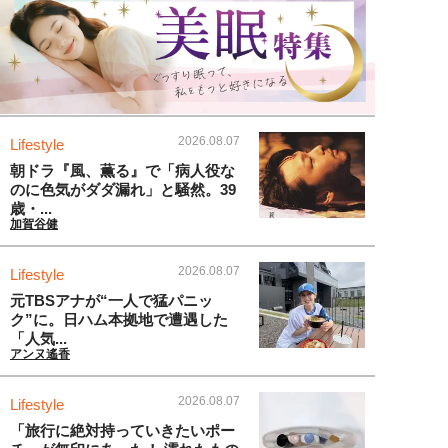
2026.08.07
Lifestyle
朝ドラ『風、薫る』で「病人役な
のに色気がダダ漏れ」と騒然。39
歳・...
加賀谷健
2026.08.07
Lifestyle
元TBSアナが“一人で猛パニッ
ク”に。日ハム本拠地で遭遇した
「人気...
アンヌ遙香
2026.08.07
Lifestyle
「旅行に絶対持っていきたいポー