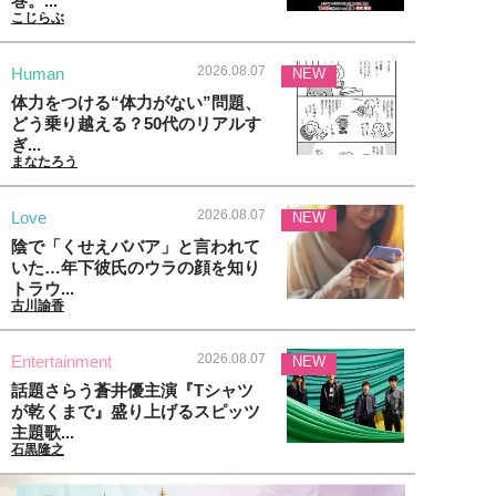
巻。...
こじらぶ
2026.08.07
Human
NEW
体力をつける“体力がない”問題、
どう乗り越える？50代のリアルす
ぎ...
まなたろう
2026.08.07
Love
NEW
陰で「くせえババア」と言われて
いた…年下彼氏のウラの顔を知り
トラウ...
古川諭香
2026.08.07
Entertainment
NEW
話題さらう蒼井優主演『Tシャツ
が乾くまで』盛り上げるスピッツ
主題歌...
石黒隆之