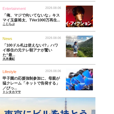
2026.08.06
Entertainment
「俺、マジで向いてないな」キス
マイ玉森裕太、TVer1000万再生...
こじらぶ
2026.08.06
News
「100ドル札は使えない!?」ハワ
イ移住の元テレ朝アナが驚い
た“最...
大木優紀
2026.08.06
Lifestyle
甲子園の応援強制参加に、母親が
猛クレーム「ネットで告発する」
／びっ...
トシタカマサ