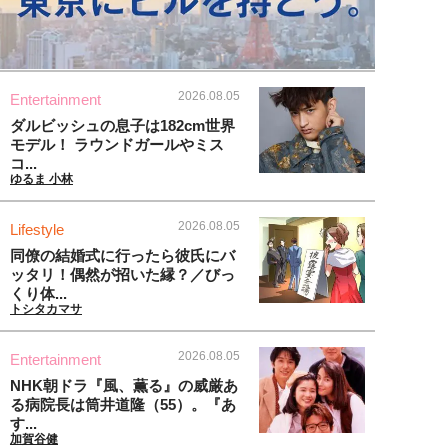
2026.08.05
Entertainment
ダルビッシュの息子は182cm世界
モデル！ ラウンドガールやミス
コ...
ゆるま 小林
2026.08.05
Lifestyle
同僚の結婚式に行ったら彼氏にバ
ッタリ！偶然が招いた縁？／びっ
くり体...
トシタカマサ
2026.08.05
Entertainment
NHK朝ドラ『風、薫る』の威厳あ
る病院長は筒井道隆（55）。『あ
す...
加賀谷健