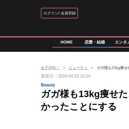
ログイン
会員登録
HOME
恋愛・結婚
エンタ
女子SPA！
ビューティ
ガガ様も13kg痩
更新日：2014.04.22 21:14
Beauty
ガガ様も13kg痩せ
かったことにする