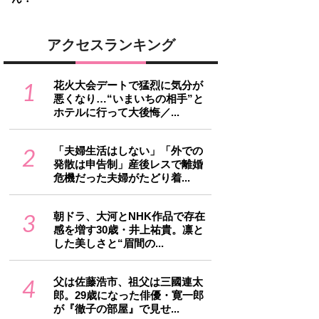
アクセスランキング
1
花火大会デートで猛烈に気分が
悪くなり…“いまいちの相手”と
ホテルに行って大後悔／...
2
「夫婦生活はしない」「外での
発散は申告制」産後レスで離婚
危機だった夫婦がたどり着...
3
朝ドラ、大河とNHK作品で存在
感を増す30歳・井上祐貴。凛と
した美しさと“眉間の...
4
父は佐藤浩市、祖父は三國連太
郎。29歳になった俳優・寛一郎
が『徹子の部屋』で見せ...