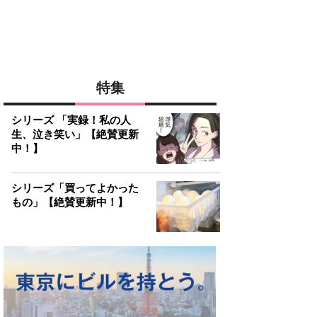
特集
シリーズ 「実録！私の人
生、泣き笑い」【絶賛更新
中！】
シリーズ「買ってよかった
もの」【絶賛更新中！】