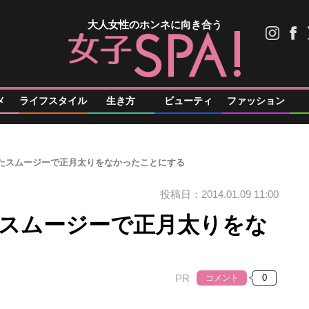
大人女性のホンネに向き合う
メ
ライフスタイル
生き方
ビューティ
ファッション
せたスムージーで正月太りをなかったことにする
投稿日：2014.01.09 11:00
たスムージーで正月太りをな
PR
コメント