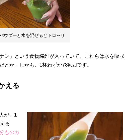
パウダーと水を混ぜるとトロ～リ
ナン」という食物繊維が入っていて、これらは水を吸収
とか。しかも、1杯わずか78kcalです。
かえる
の人が、1
換える
g分ものカ