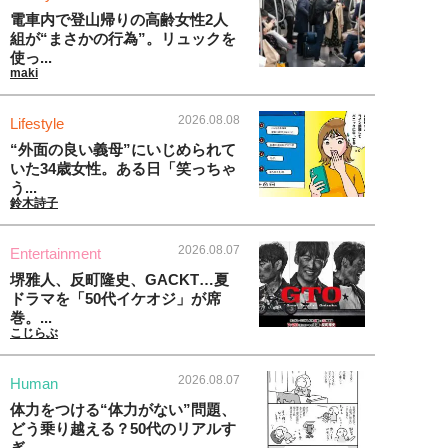
電車内で登山帰りの高齢女性2人
組が“まさかの行為”。リュックを
使っ...
maki
2026.08.08
Lifestyle
“外面の良い義母”にいじめられて
いた34歳女性。ある日「笑っちゃ
う...
鈴木詩子
2026.08.07
Entertainment
堺雅人、反町隆史、GACKT…夏
ドラマを「50代イケオジ」が席
巻。...
こじらぶ
2026.08.07
Human
体力をつける“体力がない”問題、
どう乗り越える？50代のリアルす
ぎ...