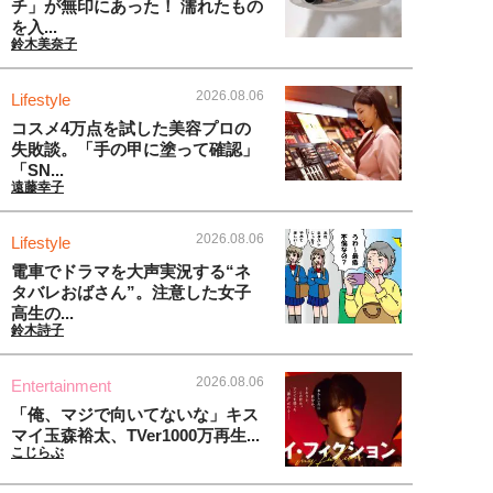
チ」が無印にあった！ 濡れたもの
を入...
鈴木美奈子
2026.08.06
Lifestyle
コスメ4万点を試した美容プロの
失敗談。「手の甲に塗って確認」
「SN...
遠藤幸子
2026.08.06
Lifestyle
電車でドラマを大声実況する“ネ
タバレおばさん”。注意した女子
高生の...
鈴木詩子
2026.08.06
Entertainment
「俺、マジで向いてないな」キス
マイ玉森裕太、TVer1000万再生...
こじらぶ