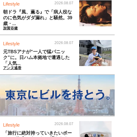
2026.08.07
Lifestyle
朝ドラ『風、薫る』で「病人役な
のに色気がダダ漏れ」と騒然。39
歳・...
加賀谷健
2026.08.07
Lifestyle
元TBSアナが“一人で猛パニッ
ク”に。日ハム本拠地で遭遇した
「人気...
アンヌ遙香
2026.08.07
Lifestyle
「旅行に絶対持っていきたいポー