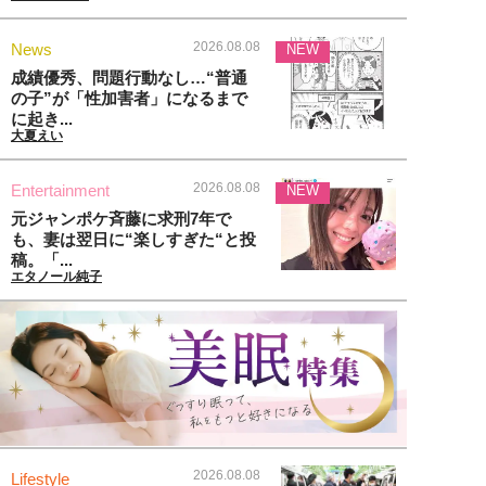
2026.08.08
News
NEW
成績優秀、問題行動なし…“普通
の子”が「性加害者」になるまで
に起き...
大夏えい
2026.08.08
Entertainment
NEW
元ジャンポケ斉藤に求刑7年で
も、妻は翌日に“楽しすぎた“と投
稿。「...
エタノール純子
2026.08.08
Lifestyle