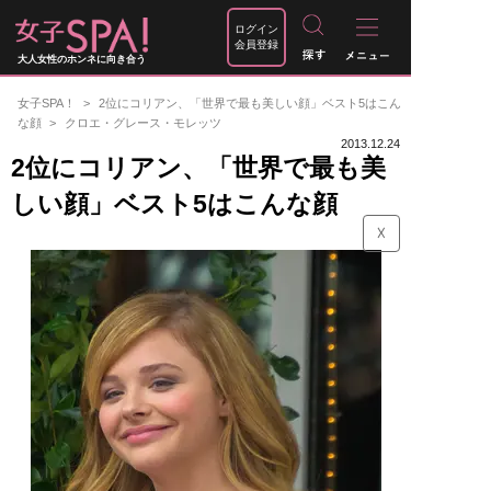
ログイン
会員登録
大人女性のホンネに向き合う
女子SPA！
2位にコリアン、「世界で最も美しい顔」ベスト5はこん
な顔
クロエ・グレース・モレッツ
2013.12.24
2位にコリアン、「世界で最も美
しい顔」ベスト5はこんな顔
☓