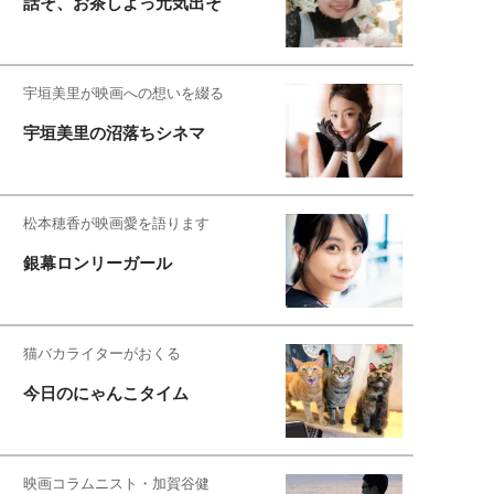
話そ、お茶しよっ元気出そ
宇垣美里が映画への想いを綴る
宇垣美里の沼落ちシネマ
松本穂香が映画愛を語ります
銀幕ロンリーガール
猫バカライターがおくる
今日のにゃんこタイム
映画コラムニスト・加賀谷健