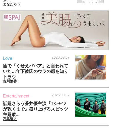
まなたろう
2026.08.07
Love
陰で「くせえババア」と言われて
いた…年下彼氏のウラの顔を知り
トラウ...
古川諭香
2026.08.07
Entertainment
話題さらう蒼井優主演『Tシャツ
が乾くまで』盛り上げるスピッツ
主題歌...
石黒隆之