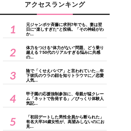
アクセスランキング
元ジャンポケ斉藤に求刑7年でも、妻は翌
1
日に“楽しすぎた“と投稿。「その神経がわ
か...
体力をつける“体力がない”問題、どう乗り
2
越える？50代のリアルすぎる悩みに共感
の...
陰で「くせえババア」と言われていた…年
3
下彼氏のウラの顔を知りトラウマに／恋愛
人気...
甲子園の応援強制参加に、母親が猛クレー
4
ム「ネットで告発する」／びっくり体験人
気記...
「初回デートした男性全員から断られた」
5
有名大卒34歳女性が、高望みしないのにお
見...