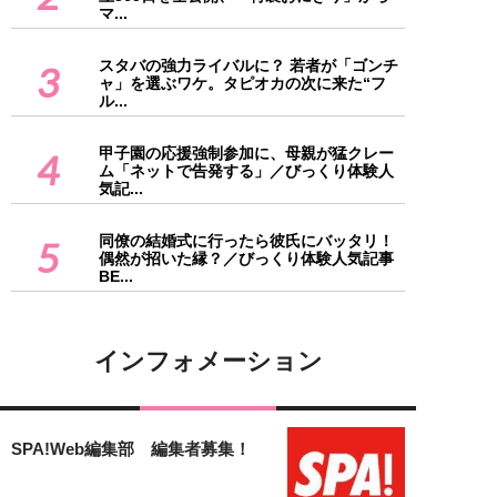
マ...
スタバの強力ライバルに？ 若者が「ゴンチ
3
ャ」を選ぶワケ。タピオカの次に来た“フ
ル...
甲子園の応援強制参加に、母親が猛クレー
4
ム「ネットで告発する」／びっくり体験人
気記...
同僚の結婚式に行ったら彼氏にバッタリ！
5
偶然が招いた縁？／びっくり体験人気記事
BE...
インフォメーション
SPA!Web編集部 編集者募集！