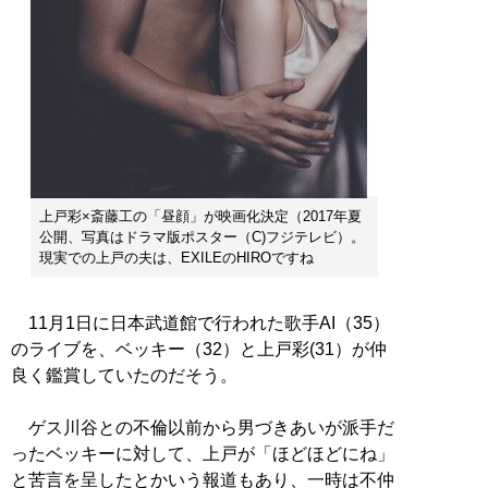
上戸彩×斎藤工の「昼顔」が映画化決定（2017年夏
公開、写真はドラマ版ポスター（C)フジテレビ）。
現実での上戸の夫は、EXILEのHIROですね
11月1日に日本武道館で行われた歌手AI（35）
のライブを、ベッキー（32）と上戸彩(31）が仲
良く鑑賞していたのだそう。
ゲス川谷との不倫以前から男づきあいが派手だ
ったベッキーに対して、上戸が「ほどほどにね」
と苦言を呈したとかいう報道もあり、一時は不仲