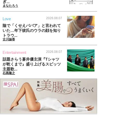
ぎ...
まなたろう
2026.08.07
Love
陰で「くせえババア」と言われて
いた…年下彼氏のウラの顔を知り
トラウ...
古川諭香
2026.08.07
Entertainment
話題さらう蒼井優主演『Tシャツ
が乾くまで』盛り上げるスピッツ
主題歌...
石黒隆之