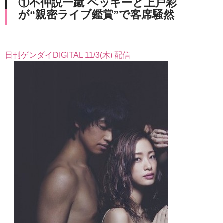
①不仲説一蹴 ベッキーと上戸彩
が“親密ライブ鑑賞”で客席騒然
日刊ゲンダイDIGITAL 11/3(木) 配信