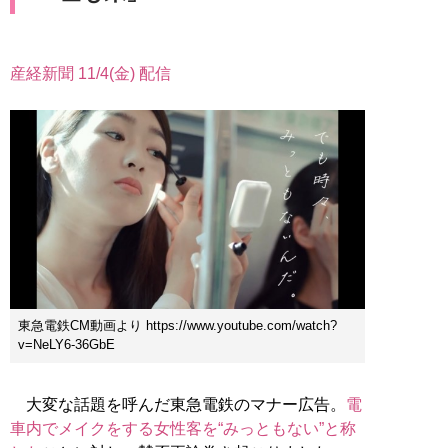
産経新聞 11/4(金) 配信
東急電鉄CM動画より https://www.youtube.com/watch?
v=NeLY6-36GbE
大変な話題を呼んだ東急電鉄のマナー広告。
電
車内でメイクをする女性客を“みっともない”と称