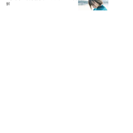
解
失敗しない日常オシャレ
元『渡鬼』子役・宇野なおみの
話そ、お茶しよっ元気出そ
恋愛コンサル菊乃が出会った女性たち
私が結婚できないワケ
宇垣美里が映画への想いを綴る
宇垣美里の沼落ちシネマ