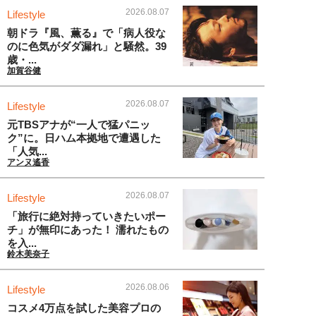
2026.08.07
Lifestyle
朝ドラ『風、薫る』で「病人役な
のに色気がダダ漏れ」と騒然。39
歳・...
加賀谷健
2026.08.07
Lifestyle
元TBSアナが“一人で猛パニッ
ク”に。日ハム本拠地で遭遇した
「人気...
アンヌ遙香
2026.08.07
Lifestyle
「旅行に絶対持っていきたいポー
チ」が無印にあった！ 濡れたもの
を入...
鈴木美奈子
2026.08.06
Lifestyle
コスメ4万点を試した美容プロの