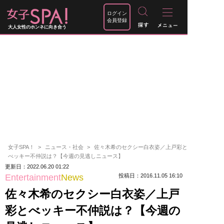
ログイン
会員登録
大人女性のホンネに向き合う
女子SPA！
ニュース・社会
佐々木希のセクシー白衣姿／上戸彩と
べッキー不仲説は？【今週の見逃しニュース】
更新日：2022.06.20 01:22
Entertainment
News
投稿日：2016.11.05 16:10
佐々木希のセクシー白衣姿／上戸
彩とべッキー不仲説は？【今週の