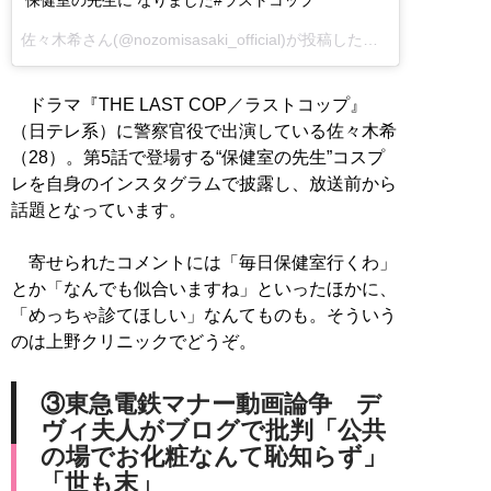
佐々木希さん(@nozomisasaki_official)が投稿した写真 –
ドラマ『THE LAST COP／ラストコップ』
（日テレ系）に警察官役で出演している佐々木希
（28）。第5話で登場する“保健室の先生”コスプ
レを自身のインスタグラムで披露し、放送前から
話題となっています。
寄せられたコメントには「毎日保健室行くわ」
とか「なんでも似合いますね」といったほかに、
「めっちゃ診てほしい」なんてものも。そういう
のは上野クリニックでどうぞ。
③東急電鉄マナー動画論争 デ
ヴィ夫人がブログで批判「公共
の場でお化粧なんて恥知らず」
「世も末」