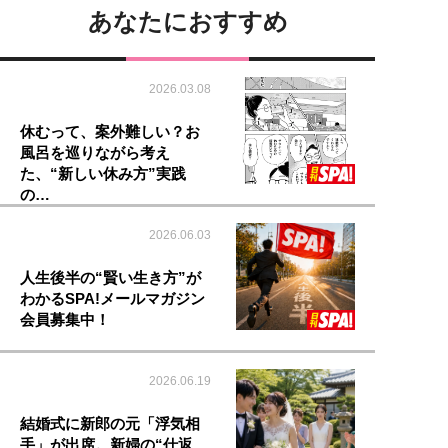
あなたにおすすめ
2026.03.08
休むって、案外難しい？お
風呂を巡りながら考え
た、“新しい休み方”実践
の…
2026.06.03
人生後半の“賢い生き方”が
わかるSPA!メールマガジン
会員募集中！
2026.06.19
結婚式に新郎の元「浮気相
手」が出席。新婦の“仕返