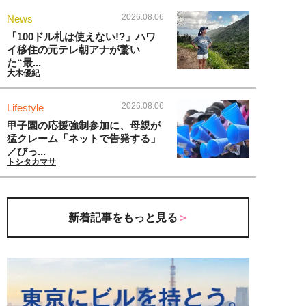
2026.08.06
News
「100ドル札は使えない!?」ハワ
イ移住の元テレ朝アナが驚い
た“最...
大木優紀
2026.08.06
Lifestyle
甲子園の応援強制参加に、母親が
猛クレーム「ネットで告発する」
／びっ...
トシタカマサ
新着記事をもっと見る