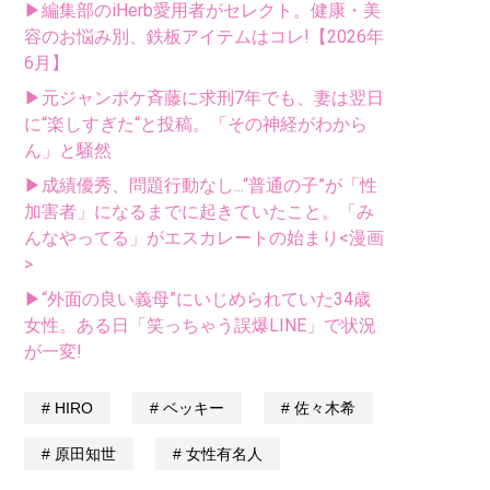
▶編集部のiHerb愛用者がセレクト。健康・美
容のお悩み別、鉄板アイテムはコレ!【2026年
6月】
▶元ジャンポケ斉藤に求刑7年でも、妻は翌日
に“楽しすぎた“と投稿。「その神経がわから
ん」と騒然
▶成績優秀、問題行動なし...“普通の子”が「性
加害者」になるまでに起きていたこと。「み
んなやってる」がエスカレートの始まり<漫画
>
▶“外面の良い義母”にいじめられていた34歳
女性。ある日「笑っちゃう誤爆LINE」で状況
が一変!
HIRO
ベッキー
佐々木希
原田知世
女性有名人