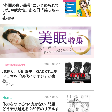
“外面の良い義母”にいじめられて
いた34歳女性。ある日「笑っちゃ
う...
鈴木詩子
2026.08.07
Entertainment
堺雅人、反町隆史、GACKT…夏
ドラマを「50代イケオジ」が席
巻。...
こじらぶ
2026.08.07
Human
体力をつける“体力がない”問題、
どう乗り越える？50代のリアルす