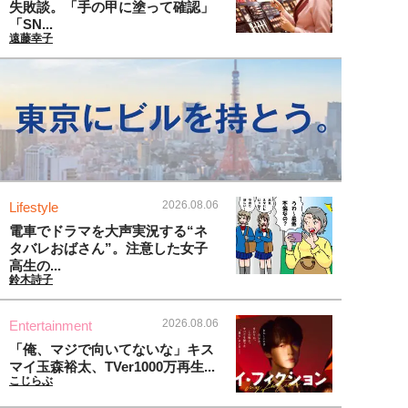
失敗談。「手の甲に塗って確認」
「SN...
遠藤幸子
2026.08.06
Lifestyle
電車でドラマを大声実況する“ネ
タバレおばさん”。注意した女子
高生の...
鈴木詩子
2026.08.06
Entertainment
「俺、マジで向いてないな」キス
マイ玉森裕太、TVer1000万再生...
こじらぶ