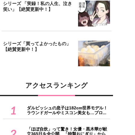
シリーズ 「実録！私の人生、泣き
笑い」【絶賛更新中！】
シリーズ「買ってよかったもの」
【絶賛更新中！】
アクセスランキング
1
ダルビッシュの息子は182cm世界モデル！
ラウンドガールやミスコン美女も…プロ...
「ほぼ自炊」って驚き！女優・黒木華が献
2
立365日を全公開、「特製おにぎり」から