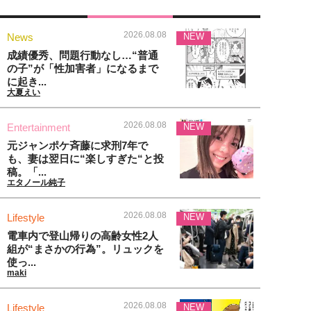
2026.08.08
News
NEW
成績優秀、問題行動なし…“普通
の子”が「性加害者」になるまで
に起き...
大夏えい
2026.08.08
Entertainment
NEW
元ジャンポケ斉藤に求刑7年で
も、妻は翌日に“楽しすぎた“と投
稿。「...
エタノール純子
2026.08.08
Lifestyle
NEW
電車内で登山帰りの高齢女性2人
組が“まさかの行為”。リュックを
使っ...
maki
2026.08.08
Lifestyle
NEW