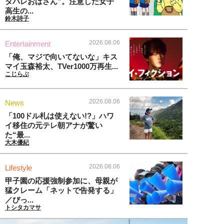
タバレおばさん”。注意した女子
高生の...
鈴木詩子
2026.08.06
Entertainment
「俺、マジで向いてないな」キス
マイ玉森裕太、TVer1000万再生...
こじらぶ
2026.08.06
News
「100ドル札は使えない!?」ハワ
イ移住の元テレ朝アナが驚い
た“最...
大木優紀
2026.08.06
Lifestyle
甲子園の応援強制参加に、母親が
猛クレーム「ネットで告発する」
／びっ...
トシタカマサ