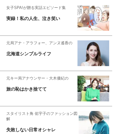
女子SPA!が贈る実話エピソード集
実録！私の人生、泣き笑い
元局アナ・アラフォー、アンヌ遙香の
北海道シンプルライフ
元キー局アナウンサー・大木優紀の
旅の恥はかき捨てて
スタイリスト角 佑宇子のファッション図
解
失敗しない日常オシャレ