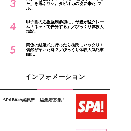
3
ャ」を選ぶワケ。タピオカの次に来た“フ
ル...
甲子園の応援強制参加に、母親が猛クレー
4
ム「ネットで告発する」／びっくり体験人
気記...
同僚の結婚式に行ったら彼氏にバッタリ！
5
偶然が招いた縁？／びっくり体験人気記事
BE...
インフォメーション
SPA!Web編集部 編集者募集！