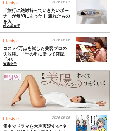
2026.08.07
Lifestyle
「旅行に絶対持っていきたいポー
チ」が無印にあった！ 濡れたもの
を入...
鈴木美奈子
2026.08.06
Lifestyle
コスメ4万点を試した美容プロの
失敗談。「手の甲に塗って確認」
「SN...
遠藤幸子
2026.08.06
Lifestyle
電車でドラマを大声実況する“ネ