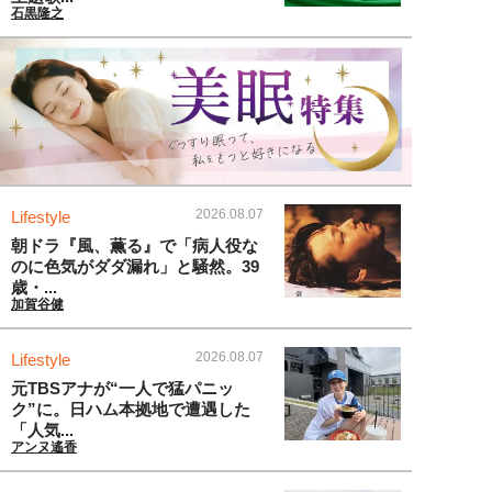
石黒隆之
2026.08.07
Lifestyle
朝ドラ『風、薫る』で「病人役な
のに色気がダダ漏れ」と騒然。39
歳・...
加賀谷健
2026.08.07
Lifestyle
元TBSアナが“一人で猛パニッ
ク”に。日ハム本拠地で遭遇した
「人気...
アンヌ遙香