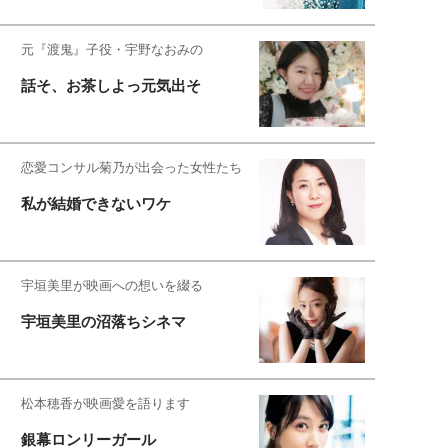
元『渡鬼』子役・宇野なおみの
話そ、お茶しよっ元気出そ
恋愛コンサル菊乃が出会った女性たち
私が結婚できないワケ
宇垣美里が映画への想いを綴る
宇垣美里の沼落ちシネマ
松本穂香が映画愛を語ります
銀幕ロンリーガール