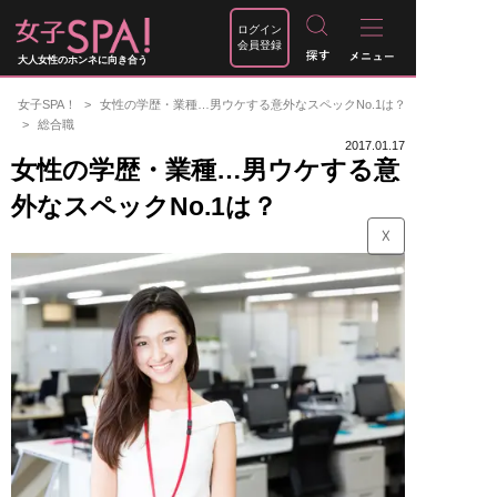
ログイン
会員登録
大人女性のホンネに向き合う
女子SPA！
女性の学歴・業種…男ウケする意外なスペックNo.1は？
総合職
2017.01.17
女性の学歴・業種…男ウケする意
外なスペックNo.1は？
☓