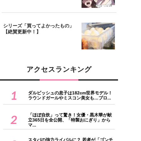
シリーズ「買ってよかったもの」
【絶賛更新中！】
アクセスランキング
1
ダルビッシュの息子は182cm世界モデル！
ラウンドガールやミスコン美女も…プロ...
「ほぼ自炊」って驚き！女優・黒木華が献
2
立365日を全公開、「特製おにぎり」から
マ...
スタバの強力ライバルに？ 若者が「ゴンチ