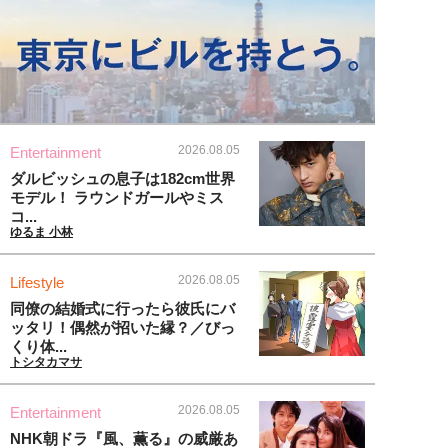
2026.08.05
Entertainment
ダルビッシュの息子は182cm世界
モデル！ ラウンドガールやミス
コ...
ゆるま 小林
2026.08.05
Lifestyle
同僚の結婚式に行ったら彼氏にバ
ッタリ！偶然が招いた縁？／びっ
くり体...
トシタカマサ
2026.08.05
Entertainment
NHK朝ドラ『風、薫る』の威厳あ