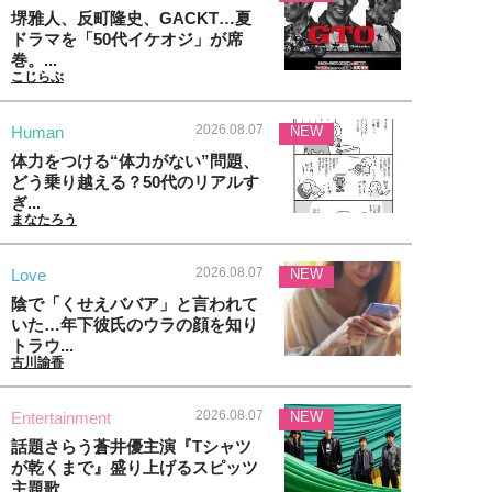
堺雅人、反町隆史、GACKT…夏
ドラマを「50代イケオジ」が席
巻。...
こじらぶ
2026.08.07
Human
NEW
体力をつける“体力がない”問題、
どう乗り越える？50代のリアルす
ぎ...
まなたろう
2026.08.07
Love
NEW
陰で「くせえババア」と言われて
いた…年下彼氏のウラの顔を知り
トラウ...
古川諭香
2026.08.07
Entertainment
NEW
話題さらう蒼井優主演『Tシャツ
が乾くまで』盛り上げるスピッツ
主題歌...