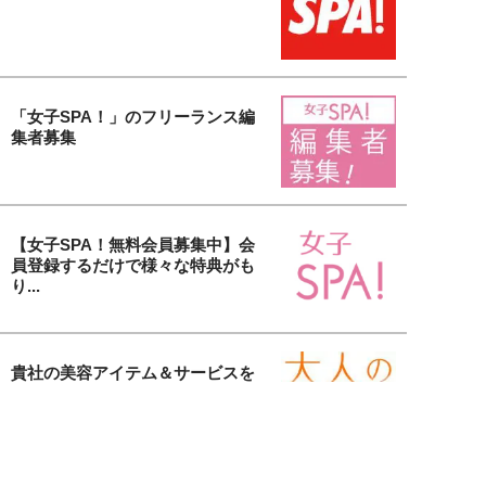
「女子SPA！」のフリーランス編
集者募集
【女子SPA！無料会員募集中】会
員登録するだけで様々な特典がも
り...
貴社の美容アイテム＆サービスを
取材します！「大人の美活」タイ
アッ...