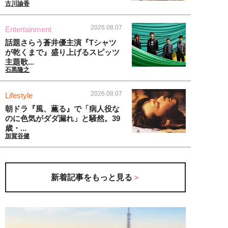
古川諭香
2026.08.07
Entertainment
話題さらう蒼井優主演『Tシャツ
が乾くまで』盛り上げるスピッツ
主題歌...
石黒隆之
2026.08.07
Lifestyle
朝ドラ『風、薫る』で「病人役な
のに色気がダダ漏れ」と騒然。39
歳・...
加賀谷健
新着記事をもっと見る