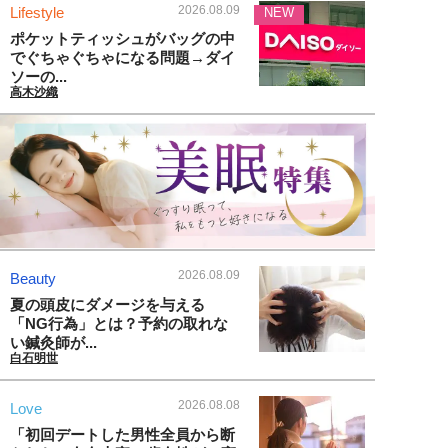
2026.08.09
Lifestyle
NEW
ポケットティッシュがバッグの中
でぐちゃぐちゃになる問題→ダイ
ソーの...
高木沙織
2026.08.09
Beauty
夏の頭皮にダメージを与える
「NG行為」とは？予約の取れな
い鍼灸師が...
白石明世
2026.08.08
Love
「初回デートした男性全員から断