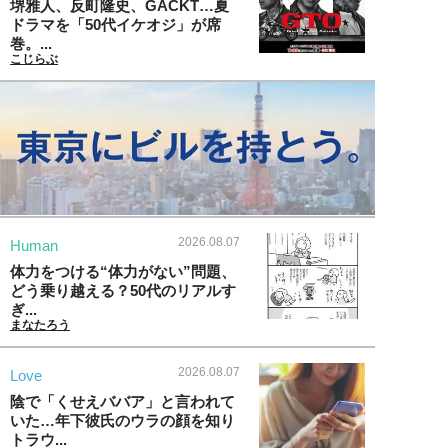
堺雅人、反町隆史、GACKT…夏
ドラマを「50代イケオジ」が席
巻。...
こじらぶ
2026.08.07
Human
体力をつける“体力がない”問題、
どう乗り越える？50代のリアルす
ぎ...
まなたろう
2026.08.07
Love
陰で「くせえババア」と言われて
いた…年下彼氏のウラの顔を知り
トラウ...