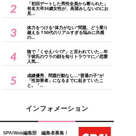
「初回デートした男性全員から断られた」
2
有名大卒34歳女性が、高望みしないのにお
見...
体力をつける“体力がない”問題、どう乗り
3
越える？50代のリアルすぎる悩みに共感
の...
陰で「くせえババア」と言われていた…年
4
下彼氏のウラの顔を知りトラウマに／恋愛
人気...
成績優秀、問題行動なし…“普通の子”が
5
「性加害者」になるまでに起きていたこ
と。「...
インフォメーション
SPA!Web編集部 編集者募集！