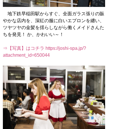
地下鉄早稲田駅からすぐ、全面ガラス張りの賑
やかな店内を、深紅の服に白いエプロンを纏い、
ツヤツヤの金髪を揺らしながら働くメイドさんた
ちを発見！ か、かわいい～！
⇒【写真】はコチラ https://joshi-spa.jp/?
attachment_id=650044