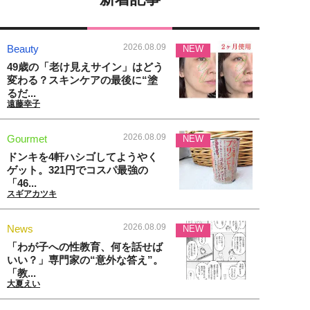
2026.08.09
Beauty
NEW
49歳の「老け見えサイン」はどう
変わる？スキンケアの最後に“塗
るだ...
遠藤幸子
2026.08.09
Gourmet
NEW
ドンキを4軒ハシゴしてようやく
ゲット。321円でコスパ最強の
「46...
スギアカツキ
2026.08.09
News
NEW
「わが子への性教育、何を話せば
いい？」専門家の“意外な答え”。
「教...
大夏えい