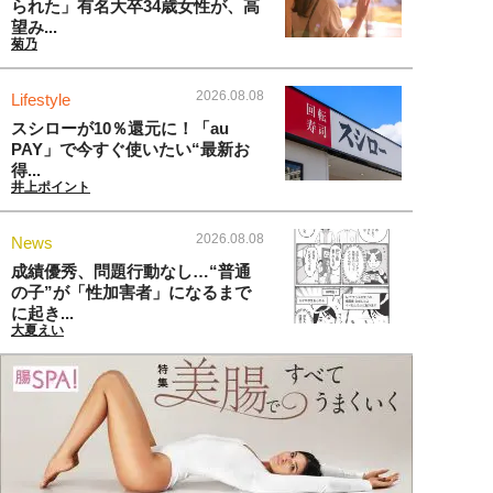
られた」有名大卒34歳女性が、高
望み...
菊乃
2026.08.08
Lifestyle
スシローが10％還元に！「au
PAY」で今すぐ使いたい“最新お
得...
井上ポイント
2026.08.08
News
成績優秀、問題行動なし…“普通
の子”が「性加害者」になるまで
に起き...
大夏えい