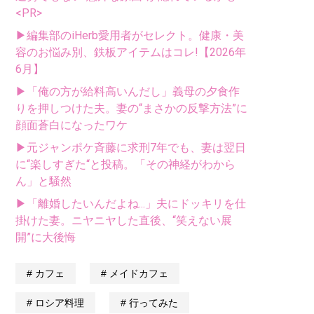
<PR>
▶編集部のiHerb愛用者がセレクト。健康・美
容のお悩み別、鉄板アイテムはコレ!【2026年
6月】
▶「俺の方が給料高いんだし」義母の夕食作
りを押しつけた夫。妻の“まさかの反撃方法”に
顔面蒼白になったワケ
▶元ジャンポケ斉藤に求刑7年でも、妻は翌日
に“楽しすぎた“と投稿。「その神経がわから
ん」と騒然
▶「離婚したいんだよね...」夫にドッキリを仕
掛けた妻。ニヤニヤした直後、“笑えない展
開”に大後悔
カフェ
メイドカフェ
ロシア料理
行ってみた