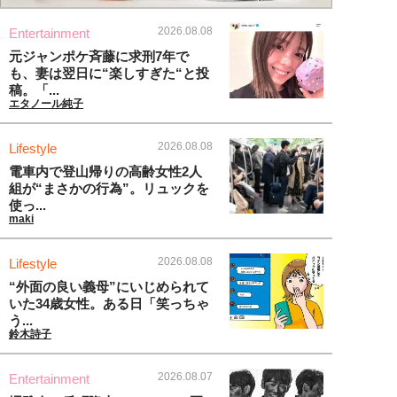
2026.08.08
Entertainment
元ジャンポケ斉藤に求刑7年で
も、妻は翌日に“楽しすぎた“と投
稿。「...
エタノール純子
2026.08.08
Lifestyle
電車内で登山帰りの高齢女性2人
組が“まさかの行為”。リュックを
使っ...
maki
2026.08.08
Lifestyle
“外面の良い義母”にいじめられて
いた34歳女性。ある日「笑っちゃ
う...
鈴木詩子
2026.08.07
Entertainment