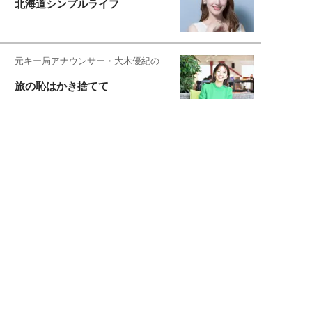
北海道シンプルライフ
元キー局アナウンサー・大木優紀の
旅の恥はかき捨てて
スタイリスト角 佑宇子のファッション図
解
失敗しない日常オシャレ
元『渡鬼』子役・宇野なおみの
話そ、お茶しよっ元気出そ
宇垣美里が映画への想いを綴る