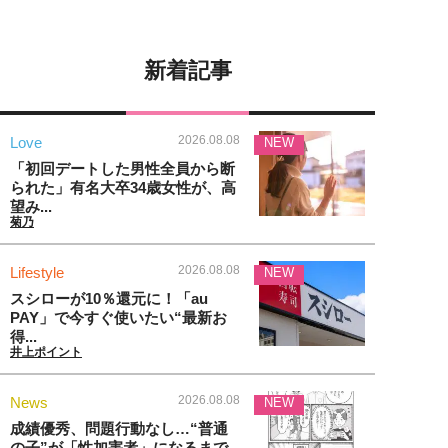
新着記事
2026.08.08
Love
NEW
「初回デートした男性全員から断
られた」有名大卒34歳女性が、高
望み...
菊乃
2026.08.08
Lifestyle
NEW
スシローが10％還元に！「au
PAY」で今すぐ使いたい“最新お
得...
井上ポイント
2026.08.08
News
NEW
成績優秀、問題行動なし…“普通
の子”が「性加害者」になるまで