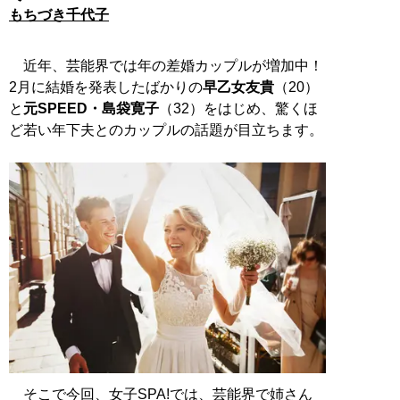
もちづき千代子
近年、芸能界では年の差婚カップルが増加中！
2月に結婚を発表したばかりの
早乙女友貴
（20）
と
元SPEED・島袋寛子
（32）をはじめ、驚くほ
ど若い年下夫とのカップルの話題が目立ちます。
そこで今回、女子SPA!では、芸能界で姉さん