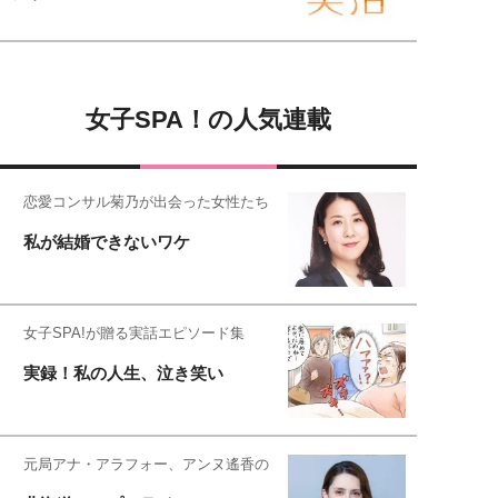
女子SPA！の人気連載
恋愛コンサル菊乃が出会った女性たち
私が結婚できないワケ
女子SPA!が贈る実話エピソード集
実録！私の人生、泣き笑い
元局アナ・アラフォー、アンヌ遙香の