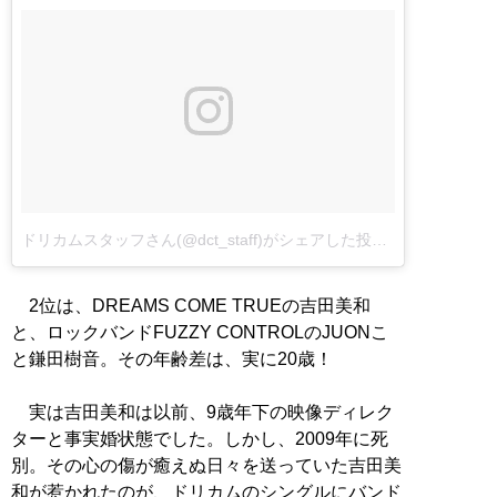
ドリカムスタッフさん(@dct_staff)がシェアした投稿
–
2016 11月 6
2位は、DREAMS COME TRUEの吉田美和
と、ロックバンドFUZZY CONTROLのJUONこ
と鎌田樹音。その年齢差は、実に20歳！
実は吉田美和は以前、9歳年下の映像ディレク
ターと事実婚状態でした。しかし、2009年に死
別。その心の傷が癒えぬ日々を送っていた吉田美
和が惹かれたのが、ドリカムのシングルにバンド