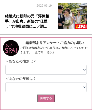
2026.06.19
結婚式に新郎の元「浮気相
手」が出席。新婦の“仕返
し”で地獄絵図に…／調…