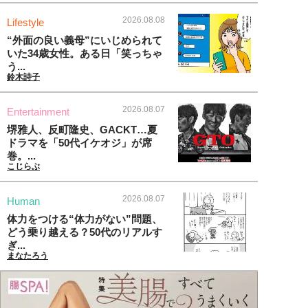
2026.08.08
Lifestyle
“外面の良い義母”にいじめられて
いた34歳女性。ある日「笑っちゃ
う...
鈴木詩子
2026.08.07
Entertainment
堺雅人、反町隆史、GACKT…夏
ドラマを「50代イケオジ」が席
巻。...
こじらぶ
2026.08.07
Human
体力をつける“体力がない”問題、
どう乗り越える？50代のリアルす
ぎ...
まなたろう