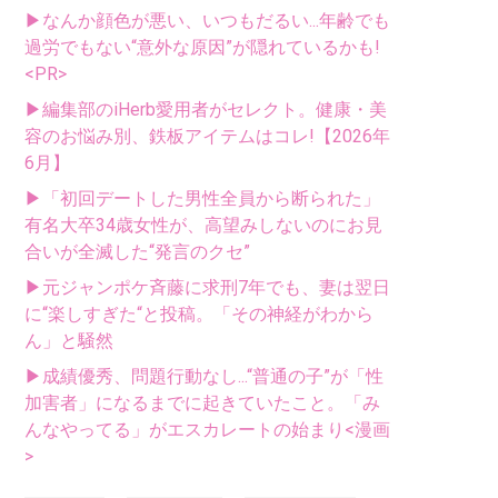
▶なんか顔色が悪い、いつもだるい...年齢でも
過労でもない“意外な原因”が隠れているかも!
<PR>
▶編集部のiHerb愛用者がセレクト。健康・美
容のお悩み別、鉄板アイテムはコレ!【2026年
6月】
▶「初回デートした男性全員から断られた」
有名大卒34歳女性が、高望みしないのにお見
合いが全滅した“発言のクセ”
▶元ジャンポケ斉藤に求刑7年でも、妻は翌日
に“楽しすぎた“と投稿。「その神経がわから
ん」と騒然
▶成績優秀、問題行動なし...“普通の子”が「性
加害者」になるまでに起きていたこと。「み
んなやってる」がエスカレートの始まり<漫画
>