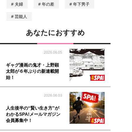
夫婦
年の差
年下男子
芸能人
あなたにおすすめ
2026.06.05
ギャグ漫画の鬼才・上野顕
太郎が６年ぶりの新連載開
始！
2026.06.03
人生後半の“賢い生き方”が
わかるSPA!メールマガジン
会員募集中！