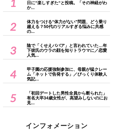
1
日に“楽しすぎた“と投稿。「その神経がわ
か...
体力をつける“体力がない”問題、どう乗り
2
越える？50代のリアルすぎる悩みに共感
の...
陰で「くせえババア」と言われていた…年
3
下彼氏のウラの顔を知りトラウマに／恋愛
人気...
甲子園の応援強制参加に、母親が猛クレー
4
ム「ネットで告発する」／びっくり体験人
気記...
「初回デートした男性全員から断られた」
5
有名大卒34歳女性が、高望みしないのにお
見...
インフォメーション