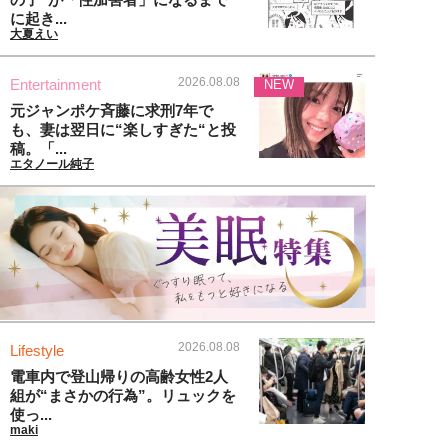
に起き...
大夏えい
2026.08.08
Entertainment
NEW
元ジャンポケ斉藤に求刑7年で
も、妻は翌日に“楽しすぎた“と投
稿。「...
エタノール純子
2026.08.08
Lifestyle
電車内で登山帰りの高齢女性2人
組が“まさかの行為”。リュックを
使っ...
maki