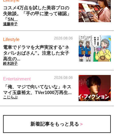
コスメ4万点を試した美容プロの
失敗談。「手の甲に塗って確認」
「SN...
遠藤幸子
2026.08.06
Lifestyle
電車でドラマを大声実況する“ネ
タバレおばさん”。注意した女子
高生の...
鈴木詩子
2026.08.06
Entertainment
「俺、マジで向いてないな」キス
マイ玉森裕太、TVer1000万再生...
こじらぶ
新着記事をもっと見る