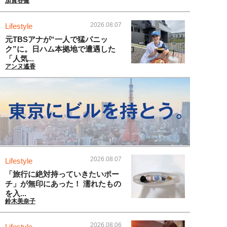
加賀谷健
2026.08.07
Lifestyle
元TBSアナが“一人で猛パニッ
ク”に。日ハム本拠地で遭遇した
「人気...
アンヌ遙香
2026.08.07
Lifestyle
「旅行に絶対持っていきたいポー
チ」が無印にあった！ 濡れたもの
を入...
鈴木美奈子
2026.08.06
Lifestyle