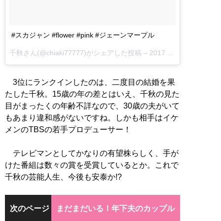
#スカジャン #flower #pink #ジェーンマープル
千秋さん(@chiaki77777)がシェアした投稿 –
2017 2月 17 7:03午後 PST
3位にランクインしたのは、二度目の結婚を果
たした千秋。15歳の年の差とはいえ、千秋の見た
目がまったくの年齢不詳なので、30歳の夫がいて
もあまり違和感がないですね。しかも相手はイケ
メンのTBSの若手プロデューサー！
テレビマンとしてかなりの有望株らしく、手が
けた番組は数々の賞を受賞しているとか。これで
千秋の芸能人生、今後も安泰か!?
次のページ
まだまだいる！年下夫のカップル