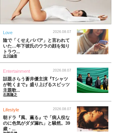
2026.08.07
Love
陰で「くせえババア」と言われて
いた…年下彼氏のウラの顔を知り
トラウ...
古川諭香
2026.08.07
Entertainment
話題さらう蒼井優主演『Tシャツ
が乾くまで』盛り上げるスピッツ
主題歌...
石黒隆之
2026.08.07
Lifestyle
朝ドラ『風、薫る』で「病人役な
のに色気がダダ漏れ」と騒然。39
歳・...