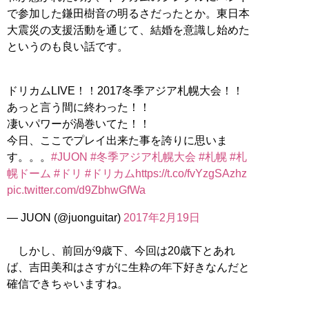
で参加した鎌田樹音の明るさだったとか。東日本
大震災の支援活動を通じて、結婚を意識し始めた
というのも良い話です。
ドリカムLIVE！！2017冬季アジア札幌大会！！
あっと言う間に終わった！！
凄いパワーが渦巻いてた！！
今日、ここでプレイ出来た事を誇りに思いま
す。。。
#JUON
#冬季アジア札幌大会
#札幌
#札
幌ドーム
#ドリ
#ドリカム
https://t.co/fvYzgSAzhz
pic.twitter.com/d9ZbhwGfWa
— JUON (@juonguitar)
2017年2月19日
しかし、前回が9歳下、今回は20歳下とあれ
ば、吉田美和はさすがに生粋の年下好きなんだと
確信できちゃいますね。