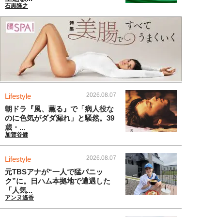
石黒隆之
2026.08.07
Lifestyle
朝ドラ『風、薫る』で「病人役な
のに色気がダダ漏れ」と騒然。39
歳・...
加賀谷健
2026.08.07
Lifestyle
元TBSアナが“一人で猛パニッ
ク”に。日ハム本拠地で遭遇した
「人気...
アンヌ遙香