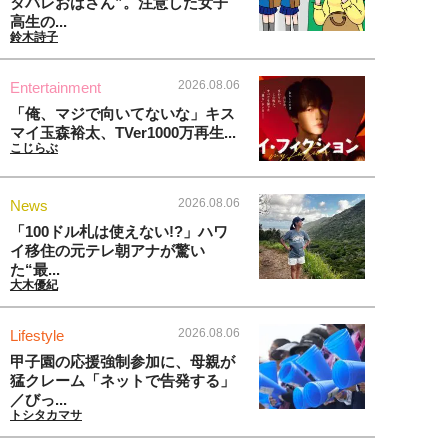
タバレおばさん”。注意した女子
高生の...
鈴木詩子
2026.08.06
Entertainment
「俺、マジで向いてないな」キス
マイ玉森裕太、TVer1000万再生...
こじらぶ
2026.08.06
News
「100ドル札は使えない!?」ハワ
イ移住の元テレ朝アナが驚い
た“最...
大木優紀
2026.08.06
Lifestyle
甲子園の応援強制参加に、母親が
猛クレーム「ネットで告発する」
／びっ...
トシタカマサ