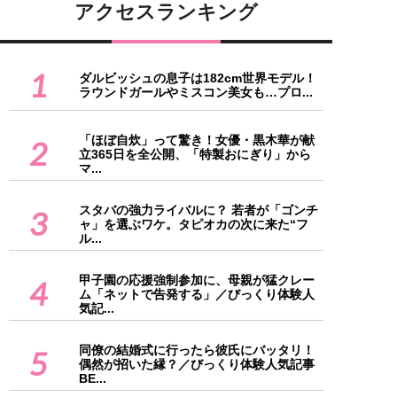
アクセスランキング
1
ダルビッシュの息子は182cm世界モデル！
ラウンドガールやミスコン美女も…プロ...
「ほぼ自炊」って驚き！女優・黒木華が献
2
立365日を全公開、「特製おにぎり」から
マ...
スタバの強力ライバルに？ 若者が「ゴンチ
3
ャ」を選ぶワケ。タピオカの次に来た“フ
ル...
甲子園の応援強制参加に、母親が猛クレー
4
ム「ネットで告発する」／びっくり体験人
気記...
同僚の結婚式に行ったら彼氏にバッタリ！
5
偶然が招いた縁？／びっくり体験人気記事
BE...