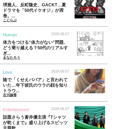
堺雅人、反町隆史、GACKT…夏
ドラマを「50代イケオジ」が席
巻。...
こじらぶ
2026.08.07
Human
体力をつける“体力がない”問題、
どう乗り越える？50代のリアルす
ぎ...
まなたろう
2026.08.07
Love
陰で「くせえババア」と言われて
いた…年下彼氏のウラの顔を知り
トラウ...
古川諭香
2026.08.07
Entertainment
話題さらう蒼井優主演『Tシャツ
が乾くまで』盛り上げるスピッツ
主題歌...