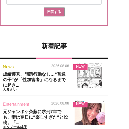
新着記事
2026.08.08
News
NEW
成績優秀、問題行動なし…“普通
の子”が「性加害者」になるまで
に起き...
大夏えい
2026.08.08
Entertainment
NEW
元ジャンポケ斉藤に求刑7年で
も、妻は翌日に“楽しすぎた“と投
稿。「...
エタノール純子