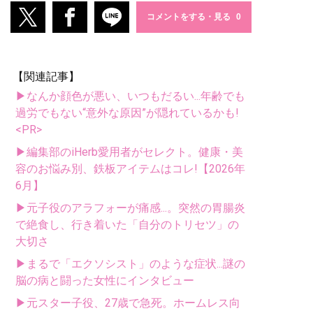
コメントをする・見る
【関連記事】
▶なんか顔色が悪い、いつもだるい...年齢でも
過労でもない“意外な原因”が隠れているかも!
<PR>
▶編集部のiHerb愛用者がセレクト。健康・美
容のお悩み別、鉄板アイテムはコレ!【2026年
6月】
▶元子役のアラフォーが痛感...。突然の胃腸炎
で絶食し、行き着いた「自分のトリセツ」の
大切さ
▶まるで「エクソシスト」のような症状...謎の
脳の病と闘った女性にインタビュー
▶元スター子役、27歳で急死。ホームレス向