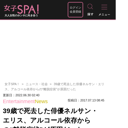
ログイン
会員登録
大人女性のホンネに向き合う
女子SPA！
ニュース・社会
39歳で死去した俳優ネルサン・エリ
ス、アルコール依存からの“離脱症状”が原因だった
更新日：2022.06.30 02:40
Entertainment
News
投稿日：2017.07.13 08:45
39歳で死去した俳優ネルサン・
エリス、アルコール依存から