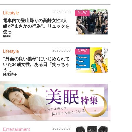
2026.08.08
Lifestyle
NEW
電車内で登山帰りの高齢女性2人
組が“まさかの行為”。リュックを
使っ...
maki
2026.08.08
Lifestyle
NEW
“外面の良い義母”にいじめられて
いた34歳女性。ある日「笑っちゃ
う...
鈴木詩子
2026.08.07
Entertainment