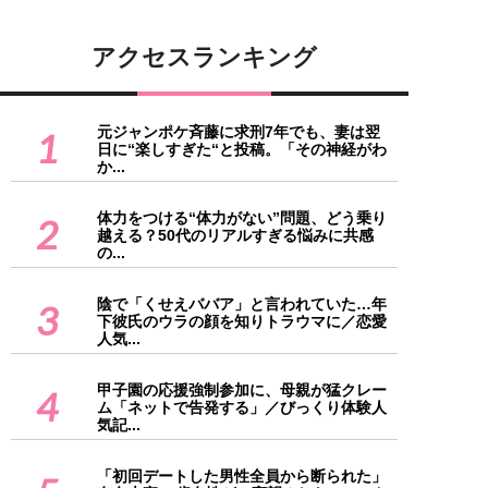
アクセスランキング
元ジャンポケ斉藤に求刑7年でも、妻は翌
1
日に“楽しすぎた“と投稿。「その神経がわ
か...
体力をつける“体力がない”問題、どう乗り
2
越える？50代のリアルすぎる悩みに共感
の...
陰で「くせえババア」と言われていた…年
3
下彼氏のウラの顔を知りトラウマに／恋愛
人気...
甲子園の応援強制参加に、母親が猛クレー
4
ム「ネットで告発する」／びっくり体験人
気記...
「初回デートした男性全員から断られた」