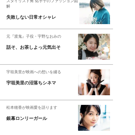
スタイリスト角 佑宇子のファッション図
解
失敗しない日常オシャレ
元『渡鬼』子役・宇野なおみの
話そ、お茶しよっ元気出そ
宇垣美里が映画への想いを綴る
宇垣美里の沼落ちシネマ
松本穂香が映画愛を語ります
銀幕ロンリーガール