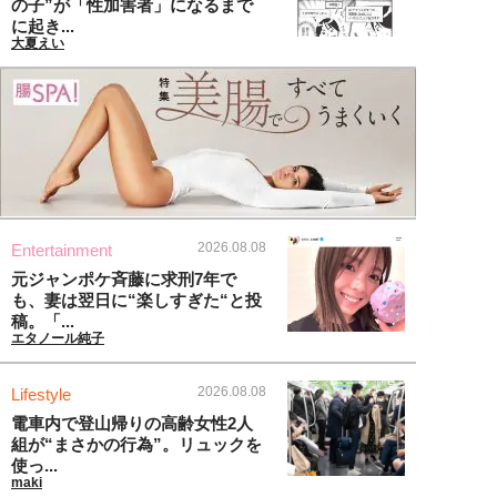
の子”が「性加害者」になるまで
に起き...
大夏えい
2026.08.08
Entertainment
元ジャンポケ斉藤に求刑7年で
も、妻は翌日に“楽しすぎた“と投
稿。「...
エタノール純子
2026.08.08
Lifestyle
電車内で登山帰りの高齢女性2人
組が“まさかの行為”。リュックを
使っ...
maki