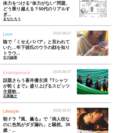
体力をつける“体力がない”問題、
どう乗り越える？50代のリアルす
ぎ...
まなたろう
2026.08.07
Love
陰で「くせえババア」と言われて
いた…年下彼氏のウラの顔を知り
トラウ...
古川諭香
2026.08.07
Entertainment
話題さらう蒼井優主演『Tシャツ
が乾くまで』盛り上げるスピッツ
主題歌...
石黒隆之
2026.08.07
Lifestyle
朝ドラ『風、薫る』で「病人役な
のに色気がダダ漏れ」と騒然。39
歳・...