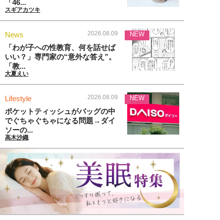
「46...
スギアカツキ
2026.08.09
News
NEW
「わが子への性教育、何を話せば
いい？」専門家の“意外な答え”。
「教...
大夏えい
2026.08.09
Lifestyle
NEW
ポケットティッシュがバッグの中
でぐちゃぐちゃになる問題→ダイ
ソーの...
高木沙織