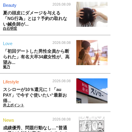
2026.08.09
Beauty
夏の頭皮にダメージを与える
「NG行為」とは？予約の取れな
い鍼灸師が...
白石明世
2026.08.08
Love
「初回デートした男性全員から断
られた」有名大卒34歳女性が、高
望み...
菊乃
2026.08.08
Lifestyle
スシローが10％還元に！「au
PAY」で今すぐ使いたい“最新お
得...
井上ポイント
2026.08.08
News
成績優秀、問題行動なし…“普通