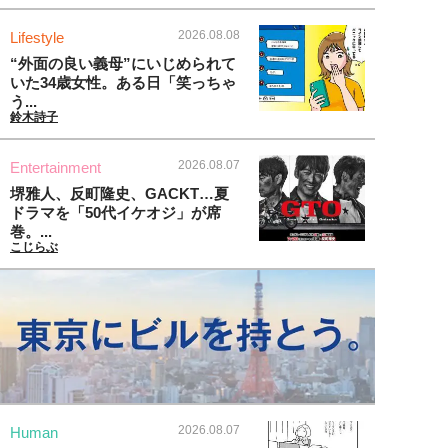
2026.08.08
Lifestyle
“外面の良い義母”にいじめられて
いた34歳女性。ある日「笑っちゃ
う...
鈴木詩子
2026.08.07
Entertainment
堺雅人、反町隆史、GACKT…夏
ドラマを「50代イケオジ」が席
巻。...
こじらぶ
2026.08.07
Human