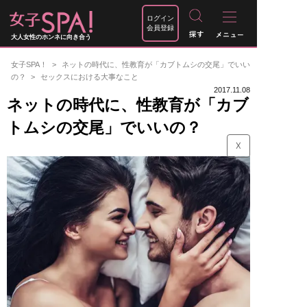
ログイン
会員登録
大人女性のホンネに向き合う
女子SPA！
ネットの時代に、性教育が「カブトムシの交尾」でいい
の？
セックスにおける大事なこと
2017.11.08
ネットの時代に、性教育が「カブ
トムシの交尾」でいいの？
☓