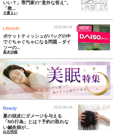
いい？」専門家の“意外な答え”。
「教...
大夏えい
2026.08.09
Lifestyle
NEW
ポケットティッシュがバッグの中
でぐちゃぐちゃになる問題→ダイ
ソーの...
高木沙織
2026.08.09
Beauty
夏の頭皮にダメージを与える
「NG行為」とは？予約の取れな
い鍼灸師が...
白石明世