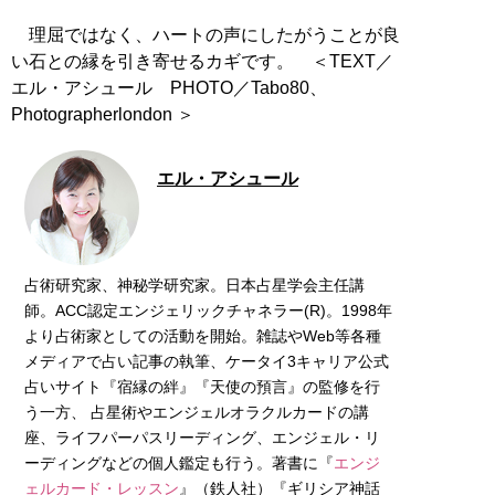
理屈ではなく、ハートの声にしたがうことが良
い石との縁を引き寄せるカギです。 ＜TEXT／
エル・アシュール PHOTO／Tabo80、
Photographerlondon ＞
エル・アシュール
占術研究家、神秘学研究家。日本占星学会主任講
師。ACC認定エンジェリックチャネラー(R)。1998年
より占術家としての活動を開始。雑誌やWeb等各種
メディアで占い記事の執筆、ケータイ3キャリア公式
占いサイト『宿縁の絆』『天使の預言』の監修を行
う一方、 占星術やエンジェルオラクルカードの講
座、ライフパーパスリーディング、エンジェル・リ
ーディングなどの個人鑑定も行う。著書に『
エンジ
ェルカード・レッスン
』（鉄人社）『ギリシア神話