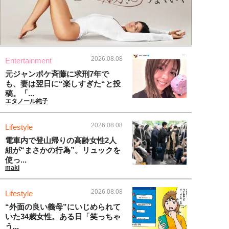
2026.08.08
Entertainment
元ジャンポケ斉藤に求刑7年で
も、妻は翌日に“楽しすぎた“と投
稿。「...
エタノール純子
2026.08.08
Lifestyle
電車内で登山帰りの高齢女性2人
組が“まさかの行為”。リュックを
使っ...
maki
2026.08.08
Lifestyle
“外面の良い義母”にいじめられて
いた34歳女性。ある日「笑っちゃ
う...