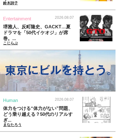
鈴木詩子
2026.08.07
Entertainment
堺雅人、反町隆史、GACKT…夏
ドラマを「50代イケオジ」が席
巻。...
こじらぶ
2026.08.07
Human
体力をつける“体力がない”問題、
どう乗り越える？50代のリアルす
ぎ...
まなたろう