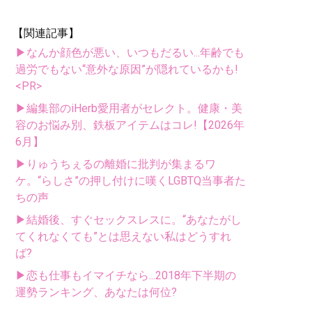
【関連記事】
▶なんか顔色が悪い、いつもだるい...年齢でも
過労でもない“意外な原因”が隠れているかも!
<PR>
▶編集部のiHerb愛用者がセレクト。健康・美
容のお悩み別、鉄板アイテムはコレ!【2026年
6月】
▶りゅうちぇるの離婚に批判が集まるワ
ケ。“らしさ”の押し付けに嘆くLGBTQ当事者た
ちの声
▶結婚後、すぐセックスレスに。“あなたがし
てくれなくても”とは思えない私はどうすれ
ば?
▶恋も仕事もイマイチなら...2018年下半期の
運勢ランキング、あなたは何位?