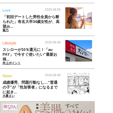
2026.08.08
Love
「初回デートした男性全員から断
られた」有名大卒34歳女性が、高
望み...
菊乃
2026.08.08
Lifestyle
スシローが10％還元に！「au
PAY」で今すぐ使いたい“最新お
得...
井上ポイント
2026.08.08
News
成績優秀、問題行動なし…“普通
の子”が「性加害者」になるまで
に起き...
大夏えい