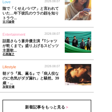
2026.08.07
Love
陰で「くせえババア」と言われて
いた…年下彼氏のウラの顔を知り
トラウ...
古川諭香
2026.08.07
Entertainment
話題さらう蒼井優主演『Tシャツ
が乾くまで』盛り上げるスピッツ
主題歌...
石黒隆之
2026.08.07
Lifestyle
朝ドラ『風、薫る』で「病人役な
のに色気がダダ漏れ」と騒然。39
歳・...
加賀谷健
新着記事をもっと見る