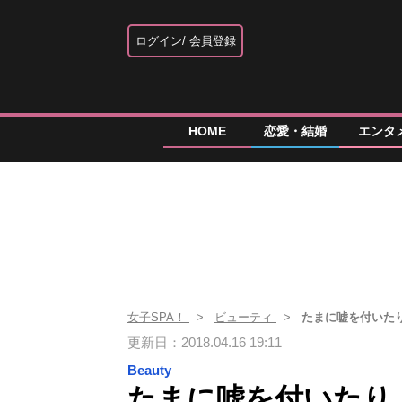
ログイン
会員登録
HOME
恋愛・結婚
エンタ
女子SPA！
ビューティ
たまに嘘を付いた
更新日：2018.04.16 19:11
Beauty
たまに嘘を付いたり