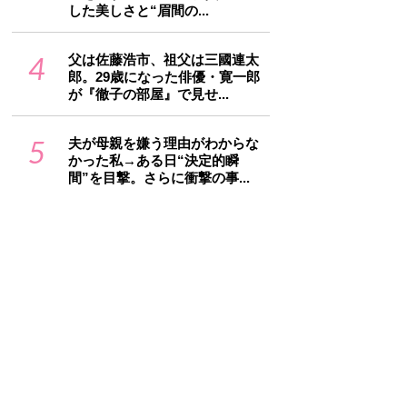
した美しさと“眉間の...
4
父は佐藤浩市、祖父は三國連太
郎。29歳になった俳優・寛一郎
が『徹子の部屋』で見せ...
5
夫が母親を嫌う理由がわからな
かった私→ある日“決定的瞬
間”を目撃。さらに衝撃の事...