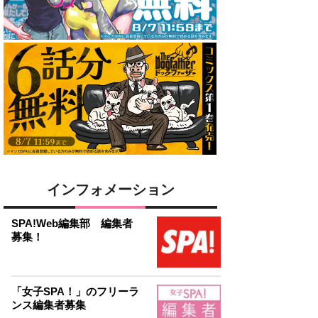
インフォメーション
SPA!Web編集部 編集者
募集！
「女子SPA！」のフリーラ
ンス編集者募集