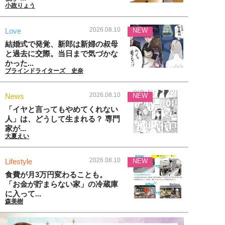
小政りょう
2026.08.10
Love
NEW
結婚式で発覚、新郎は新婦の叔母
と過去に交際。当日まで気づかな
かった...
ブラインドライターズ 史奈
2026.08.10
News
NEW
「イヤと言ってもやめてくれない
人」は、どうして生まれる？ 専門
家が...
大夏えい
2026.08.10
Lifestyle
NEW
食費が月3万円変わることも。
「お金が貯まらない家」の冷蔵庫
に入って...
森美樹