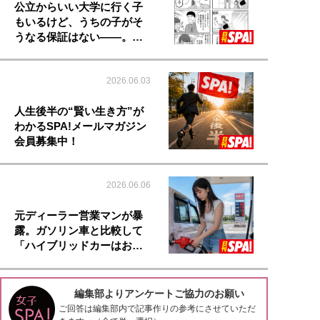
公立からいい大学に行く子
もいるけど、うちの子がそ
うなる保証はない――。…
2026.06.03
人生後半の“賢い生き方”が
わかるSPA!メールマガジン
会員募集中！
2026.06.06
元ディーラー営業マンが暴
露。ガソリン車と比較して
「ハイブリッドカーはお…