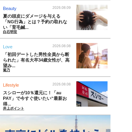
2026.08.09
Beauty
夏の頭皮にダメージを与える
「NG行為」とは？予約の取れな
い「育毛鍼...
白石明世
2026.08.08
Love
「初回デートした男性全員から断
られた」有名大卒34歳女性が、高
望み...
菊乃
2026.08.08
Lifestyle
スシローが10％還元に！「au
PAY」で今すぐ使いたい“最新お
得...
井上ポイント