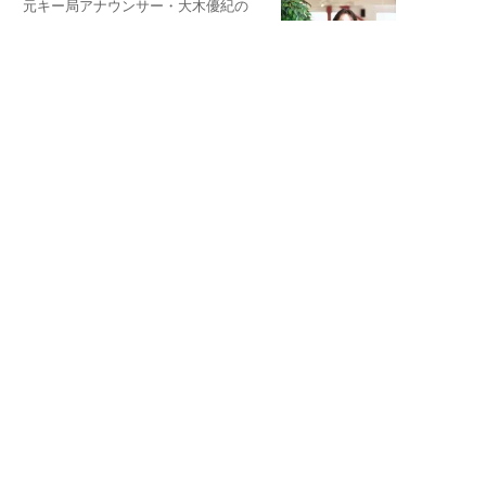
元キー局アナウンサー・大木優紀の
旅の恥はかき捨てて
スタイリスト角 佑宇子のファッション図
解
失敗しない日常オシャレ
元『渡鬼』子役・宇野なおみの
話そ、お茶しよっ元気出そ
宇垣美里が映画への想いを綴る
宇垣美里の沼落ちシネマ