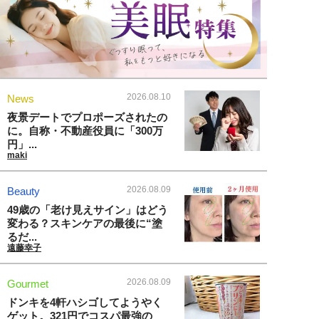
2026.08.10
News
夜景デートでプロポーズされたの
に。自称・不動産役員に「300万
円」...
maki
2026.08.09
Beauty
49歳の「老け見えサイン」はどう
変わる？スキンケアの最後に“塗
るだ...
遠藤幸子
2026.08.09
Gourmet
ドンキを4軒ハシゴしてようやく
ゲット。321円でコスパ最強の