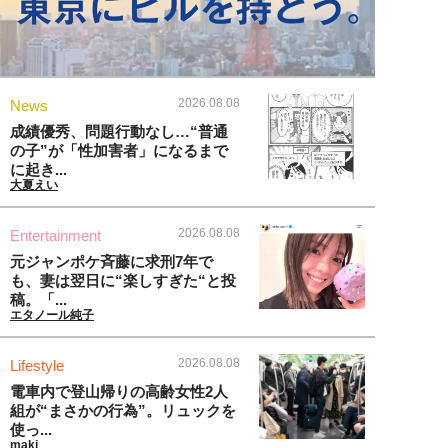
2026.08.08
News
成績優秀、問題行動なし…“普通
の子”が「性加害者」になるまで
に起き...
大夏えい
2026.08.08
Entertainment
元ジャンポケ斉藤に求刑7年で
も、妻は翌日に“楽しすぎた“と投
稿。「...
エタノール純子
2026.08.08
Lifestyle
電車内で登山帰りの高齢女性2人
組が“まさかの行為”。リュックを
使っ...
maki