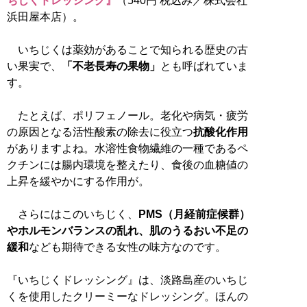
ちじくドレッシング』
（540円 税込み／株式会社
浜田屋本店）。
いちじくは薬効があることで知られる歴史の古
い果実で、
「不老長寿の果物」
とも呼ばれていま
す。
たとえば、ポリフェノール。老化や病気・疲労
の原因となる活性酸素の除去に役立つ
抗酸化作用
がありますよね。水溶性食物繊維の一種であるペ
クチンには腸内環境を整えたり、食後の血糖値の
上昇を緩やかにする作用が。
さらにはこのいちじく、
PMS（月経前症候群）
やホルモンバランスの乱れ、肌のうるおい不足の
緩和
なども期待できる女性の味方なのです。
『いちじくドレッシング』は、淡路島産のいちじ
くを使用したクリーミーなドレッシング。ほんの