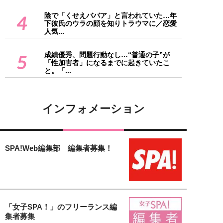
陰で「くせえババア」と言われていた…年
4
下彼氏のウラの顔を知りトラウマに／恋愛
人気...
成績優秀、問題行動なし…“普通の子”が
5
「性加害者」になるまでに起きていたこ
と。「...
インフォメーション
SPA!Web編集部 編集者募集！
「女子SPA！」のフリーランス編
集者募集