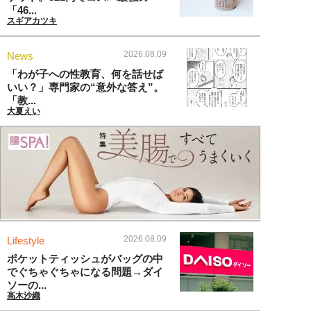
「46...
スギアカツキ
2026.08.09
News
「わが子への性教育、何を話せば
いい？」専門家の“意外な答え”。
「教...
大夏えい
2026.08.09
Lifestyle
ポケットティッシュがバッグの中
でぐちゃぐちゃになる問題→ダイ
ソーの...
高木沙織