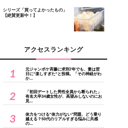
シリーズ「買ってよかったもの」
【絶賛更新中！】
アクセスランキング
元ジャンポケ斉藤に求刑7年でも、妻は翌
1
日に“楽しすぎた“と投稿。「その神経がわ
か...
「初回デートした男性全員から断られた」
2
有名大卒34歳女性が、高望みしないのにお
見...
体力をつける“体力がない”問題、どう乗り
3
越える？50代のリアルすぎる悩みに共感
の...