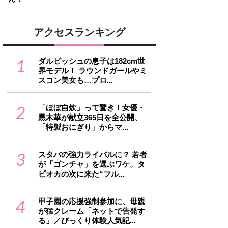
アクセスランキング
1
ダルビッシュの息子は182cm世
界モデル！ ラウンドガールやミ
スコン美女も…プロ...
2
「ほぼ自炊」って驚き！女優・
黒木華が献立365日を全公開、
「特製おにぎり」からマ...
3
スタバの強力ライバルに？ 若者
が「ゴンチャ」を選ぶワケ。タ
ピオカの次に来た“フル...
4
甲子園の応援強制参加に、母親
が猛クレーム「ネットで告発す
る」／びっくり体験人気記...