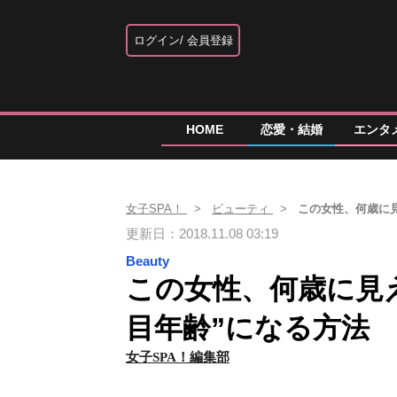
ログイン
会員登録
HOME
恋愛・結婚
エンタ
女子SPA！
ビューティ
この女性、何歳に
更新日：2018.11.08 03:19
Beauty
この女性、何歳に見
目年齢”になる方法
女子SPA！編集部