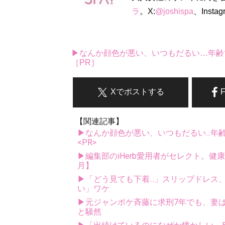
ラ
。X:
@joshispa
、Instag
▶なんか顔色が悪い、いつもだるい…年齢
［PR］
Xでポストする
【関連記事】
▶なんか顔色が悪い、いつもだるい...年
<PR>
▶編集部のiHerb愛用者がセレクト。健
月】
▶「どう見ても下着...」スリップドレ
い」ワケ
▶元ジャンポケ斉藤に求刑7年でも、妻は
と騒然