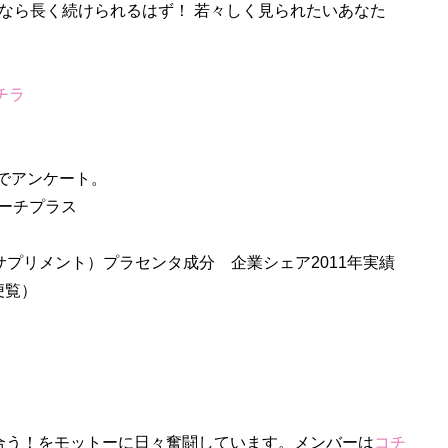
なら長く続けられるはず！ 若々しく見られたいあなた
チラ
トでアンケート。
サーチプラス
プリメント）プラセンタ成分 企業シェア2011年実績
便覧）
合う！をモットーに日々奮闘しています。メンバーは
コチ