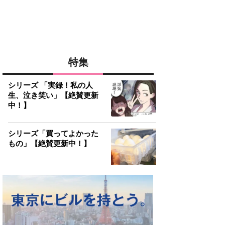
特集
シリーズ 「実録！私の人
生、泣き笑い」【絶賛更新
中！】
シリーズ「買ってよかった
もの」【絶賛更新中！】