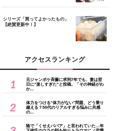
シリーズ「買ってよかったもの」
【絶賛更新中！】
アクセスランキング
元ジャンポケ斉藤に求刑7年でも、妻は翌
1
日に“楽しすぎた“と投稿。「その神経がわ
か...
体力をつける“体力がない”問題、どう乗り
2
越える？50代のリアルすぎる悩みに共感
の...
陰で「くせえババア」と言われていた…年
3
下彼氏のウラの顔を知りトラウマに／恋愛