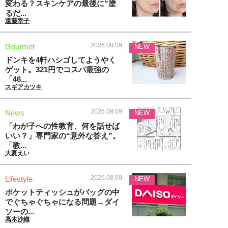
変わる？スキンケアの最後に“塗
るだ...
遠藤幸子
2026.08.09
Gourmet
NEW
ドンキを4軒ハシゴしてようやく
ゲット。321円でコスパ最強の
「46...
スギアカツキ
2026.08.09
News
NEW
「わが子への性教育、何を話せば
いい？」専門家の“意外な答え”。
「教...
大夏えい
2026.08.09
Lifestyle
NEW
ポケットティッシュがバッグの中
でぐちゃぐちゃになる問題→ダイ
ソーの...
高木沙織