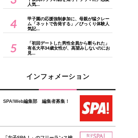
人気...
甲子園の応援強制参加に、母親が猛クレー
4
ム「ネットで告発する」／びっくり体験人
気記...
「初回デートした男性全員から断られた」
5
有名大卒34歳女性が、高望みしないのにお
見...
インフォメーション
SPA!Web編集部 編集者募集！
「女子SPA！」のフリーランス編