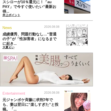
スシローが10％還元に！「au
PAY」で今すぐ使いたい“最新お
得...
井上ポイント
2026.08.08
News
成績優秀、問題行動なし…“普通
の子”が「性加害者」になるまで
に起き...
大夏えい
2026.08.08
Entertainment
元ジャンポケ斉藤に求刑7年で
も、妻は翌日に“楽しすぎた“と投
稿。「...