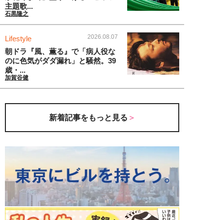
主題歌...
石黒隆之
2026.08.07
Lifestyle
朝ドラ『風、薫る』で「病人役な
のに色気がダダ漏れ」と騒然。39
歳・...
加賀谷健
新着記事をもっと見る