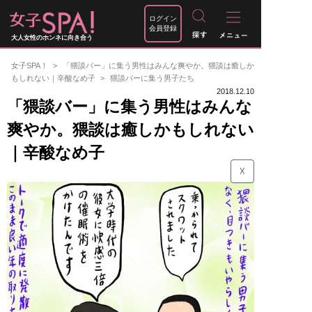
ログイン
会員登録
大人女性のホンネに向き合う
女子SPA！
「猥談バー」に集う男性はみんな爽やか。猥談は癒しか
もしれない｜辛酸なめ子
猥談バーに集う男子たち
2018.12.10
「猥談バー」に集う男性はみんな
爽やか。猥談は癒しかもしれない
｜辛酸なめ子
☓