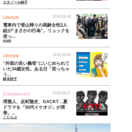
エタノール純子
2026.08.08
Lifestyle
電車内で登山帰りの高齢女性2人
組が“まさかの行為”。リュックを
使っ...
maki
2026.08.08
Lifestyle
“外面の良い義母”にいじめられて
いた34歳女性。ある日「笑っちゃ
う...
鈴木詩子
2026.08.07
Entertainment
堺雅人、反町隆史、GACKT…夏
ドラマを「50代イケオジ」が席
巻。...
こじらぶ