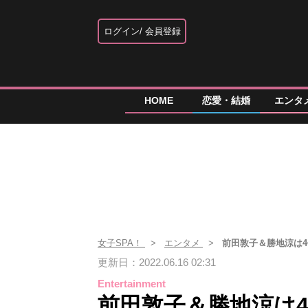
ログイン
会員登録
HOME
恋愛・結婚
エンタ
女子SPA！
エンタメ
前田敦子＆勝地涼は4
更新日：2022.06.16 02:31
Entertainment
前田敦子＆勝地涼は4