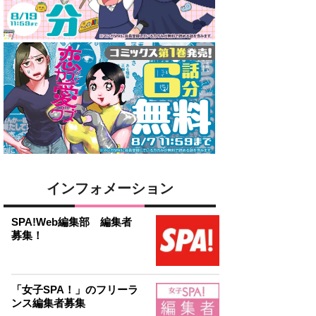
インフォメーション
SPA!Web編集部 編集者
募集！
「女子SPA！」のフリーラ
ンス編集者募集