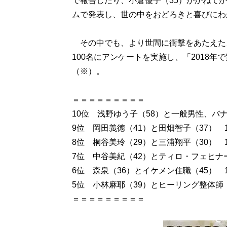
で報告したり、小倉優子（35）がかねて
ムで発表し、世の中をおどろきと喜びにわ
その中でも、より世間に衝撃をあたえたカッ
100名にアンケートを実施し、「2018
（※）。
＝＝＝＝＝＝＝＝＝
10位 浅野ゆう子（58）と一般男性、バ
9位 岡田義徳（41）と田畑智子（37） 
8位 桐谷美玲（29）と三浦翔平（30） 1
7位 中谷美紀（42）とティロ・フェヒナー（
6位 森泉（36）とイケメン住職（45） 1
5位 小林麻耶（39）とヒーリング整体師 
＝＝＝＝＝＝＝＝＝