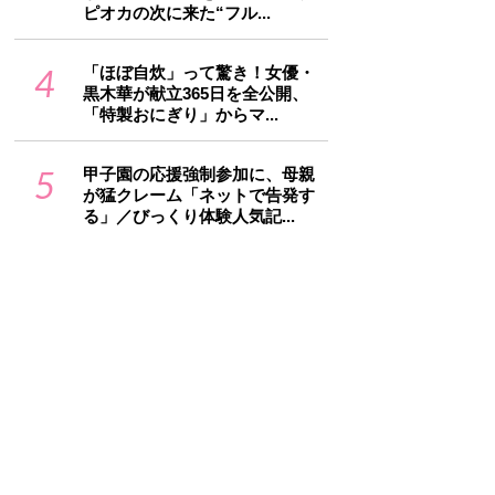
ピオカの次に来た“フル...
4
「ほぼ自炊」って驚き！女優・
黒木華が献立365日を全公開、
「特製おにぎり」からマ...
5
甲子園の応援強制参加に、母親
が猛クレーム「ネットで告発す
る」／びっくり体験人気記...