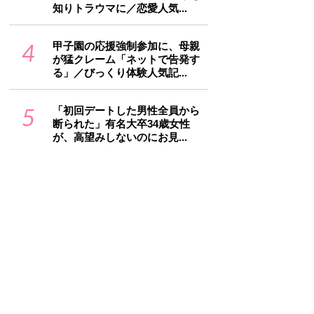
知りトラウマに／恋愛人気...
4
甲子園の応援強制参加に、母親
が猛クレーム「ネットで告発す
る」／びっくり体験人気記...
5
「初回デートした男性全員から
断られた」有名大卒34歳女性
が、高望みしないのにお見...