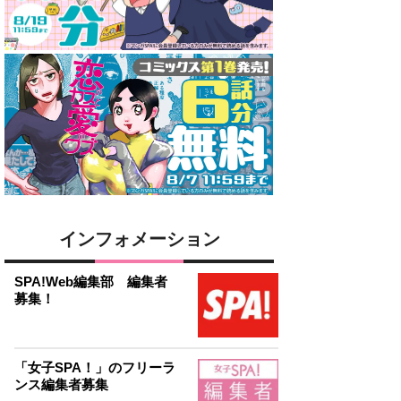
インフォメーション
SPA!Web編集部 編集者
募集！
「女子SPA！」のフリーラ
ンス編集者募集