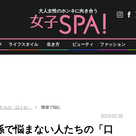
大人女性のホンネに向き合う
メ
ライフスタイル
生き方
ビューティ
ファッション
人たちの「口ぐせ」
職場で悩む
2019.02.28
係で悩まない人たちの「口