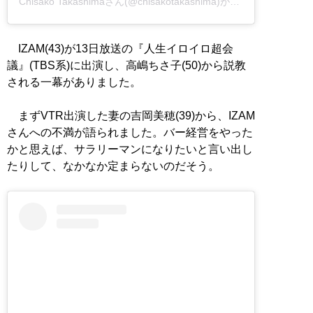
Chisako Takashimaさん(@chisakotakashima)がシェアした投稿
IZAM(43)が13日放送の『人生イロイロ超会
議』(TBS系)に出演し、高嶋ちさ子(50)から説教
される一幕がありました。
まずVTR出演した妻の吉岡美穂(39)から、IZAM
さんへの不満が語られました。バー経営をやった
かと思えば、サラリーマンになりたいと言い出し
たりして、なかなか定まらないのだそう。