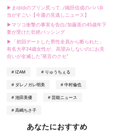
▶まゆゆのプリン尻って.../織田信成のパパ弁
当がすごい【今週の見逃しニュース】
▶マツコ衝撃の事実を告白/加藤茶の45歳年下
妻が受けた壮絶バッシング
▶「初回デートした男性全員から断られた」
有名大卒34歳女性が、高望みしないのにお見
合いが全滅した“発言のクセ”
IZAM
りゅうちぇる
ダレノガレ明美
中村倫也
池田美優
芸能ニュース
高嶋ちさ子
あなたにおすすめ