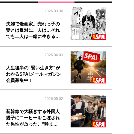
2026.03.30
夫婦で漫画家。売れっ子の
妻とは反対に、夫は…それ
でも二人は一緒に生きる…
2026.06.03
人生後半の“賢い生き方”が
わかるSPA!メールマガジン
会員募集中！
2026.05.02
新幹線で大騒ぎする外国人
親子にコーヒーをこぼされ
た男性が放った、“静ま…