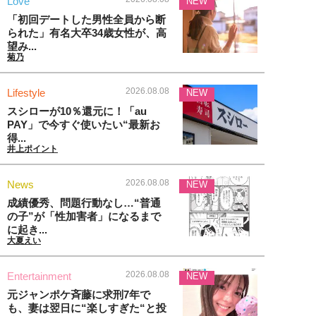
Love
NEW
「初回デートした男性全員から断
られた」有名大卒34歳女性が、高
望み...
菊乃
2026.08.08
Lifestyle
NEW
スシローが10％還元に！「au
PAY」で今すぐ使いたい“最新お
得...
井上ポイント
2026.08.08
News
NEW
成績優秀、問題行動なし…“普通
の子”が「性加害者」になるまで
に起き...
大夏えい
2026.08.08
Entertainment
NEW
元ジャンポケ斉藤に求刑7年で
も、妻は翌日に“楽しすぎた“と投