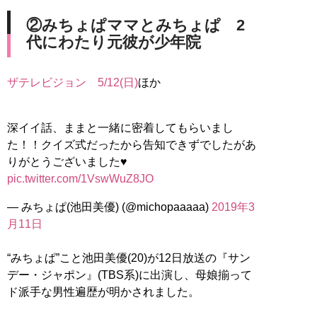
②みちょぱママとみちょぱ 2
代にわたり元彼が少年院
ザテレビジョン 5/12(日)
ほか
深イイ話、ままと一緒に密着してもらいまし
た！！クイズ式だったから告知できずでしたがあ
りがとうございました♥
pic.twitter.com/1VswWuZ8JO
— みちょぱ(池田美優) (@michopaaaaa)
2019年3
月11日
“みちょぱ”こと池田美優(20)が12日放送の『サン
デー・ジャポン』(TBS系)に出演し、母娘揃って
ド派手な男性遍歴が明かされました。