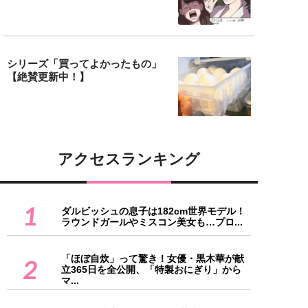
シリーズ「買ってよかったもの」
【絶賛更新中！】
アクセスランキング
1
ダルビッシュの息子は182cm世界モデル！
ラウンドガールやミスコン美女も…プロ...
「ほぼ自炊」って驚き！女優・黒木華が献
2
立365日を全公開、「特製おにぎり」から
マ...