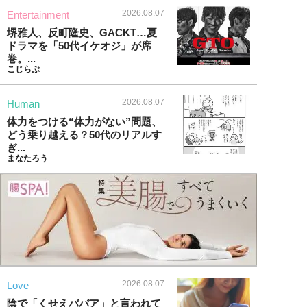
2026.08.07
Entertainment
堺雅人、反町隆史、GACKT…夏
ドラマを「50代イケオジ」が席
巻。...
こじらぶ
2026.08.07
Human
体力をつける“体力がない”問題、
どう乗り越える？50代のリアルす
ぎ...
まなたろう
2026.08.07
Love
陰で「くせえババア」と言われて