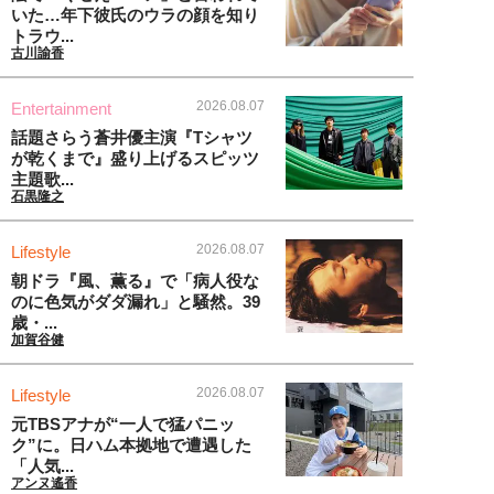
いた…年下彼氏のウラの顔を知り
トラウ...
古川諭香
2026.08.07
Entertainment
話題さらう蒼井優主演『Tシャツ
が乾くまで』盛り上げるスピッツ
主題歌...
石黒隆之
2026.08.07
Lifestyle
朝ドラ『風、薫る』で「病人役な
のに色気がダダ漏れ」と騒然。39
歳・...
加賀谷健
2026.08.07
Lifestyle
元TBSアナが“一人で猛パニッ
ク”に。日ハム本拠地で遭遇した
「人気...
アンヌ遙香