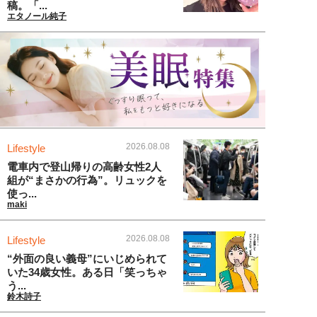
稿。「...
エタノール純子
2026.08.08
Lifestyle
電車内で登山帰りの高齢女性2人
組が“まさかの行為”。リュックを
使っ...
maki
2026.08.08
Lifestyle
“外面の良い義母”にいじめられて
いた34歳女性。ある日「笑っちゃ
う...
鈴木詩子