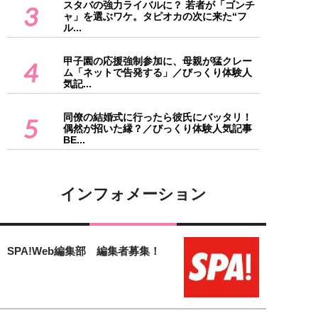
スタバの強力ライバルに？ 若者が「ゴンチ
3
ャ」を選ぶワケ。タピオカの次に来た“フ
ル...
甲子園の応援強制参加に、母親が猛クレー
4
ム「ネットで告発する」／びっくり体験人
気記...
同僚の結婚式に行ったら彼氏にバッタリ！
5
偶然が招いた縁？／びっくり体験人気記事
BE...
インフォメーション
SPA!Web編集部 編集者募集！