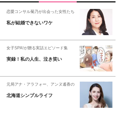
恋愛コンサル菊乃が出会った女性たち
私が結婚できないワケ
女子SPA!が贈る実話エピソード集
実録！私の人生、泣き笑い
元局アナ・アラフォー、アンヌ遙香の
北海道シンプルライフ
元キー局アナウンサー・大木優紀の
旅の恥はかき捨てて