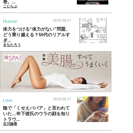
巻。...
こじらぶ
2026.08.07
Human
体力をつける“体力がない”問題、
どう乗り越える？50代のリアルす
ぎ...
まなたろう
2026.08.07
Love
陰で「くせえババア」と言われて
いた…年下彼氏のウラの顔を知り
トラウ...
古川諭香