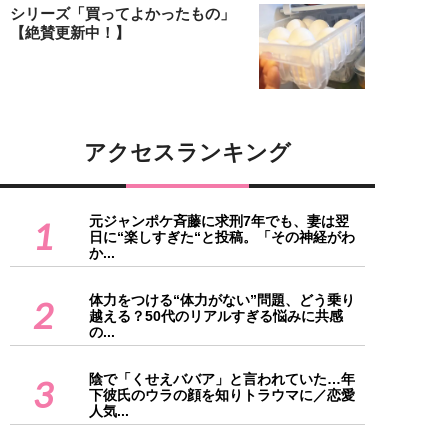
シリーズ「買ってよかったもの」
【絶賛更新中！】
アクセスランキング
元ジャンポケ斉藤に求刑7年でも、妻は翌
1
日に“楽しすぎた“と投稿。「その神経がわ
か...
体力をつける“体力がない”問題、どう乗り
2
越える？50代のリアルすぎる悩みに共感
の...
陰で「くせえババア」と言われていた…年
3
下彼氏のウラの顔を知りトラウマに／恋愛
人気...