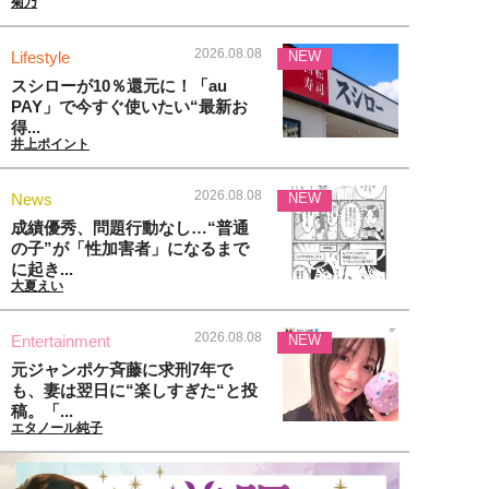
菊乃
2026.08.08
Lifestyle
NEW
スシローが10％還元に！「au
PAY」で今すぐ使いたい“最新お
得...
井上ポイント
2026.08.08
News
NEW
成績優秀、問題行動なし…“普通
の子”が「性加害者」になるまで
に起き...
大夏えい
2026.08.08
Entertainment
NEW
元ジャンポケ斉藤に求刑7年で
も、妻は翌日に“楽しすぎた“と投
稿。「...
エタノール純子