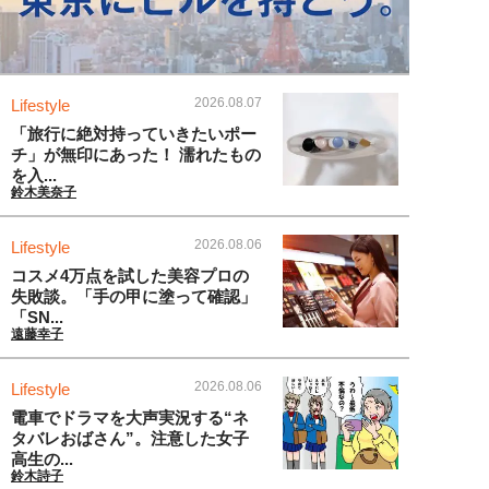
2026.08.07
Lifestyle
「旅行に絶対持っていきたいポー
チ」が無印にあった！ 濡れたもの
を入...
鈴木美奈子
2026.08.06
Lifestyle
コスメ4万点を試した美容プロの
失敗談。「手の甲に塗って確認」
「SN...
遠藤幸子
2026.08.06
Lifestyle
電車でドラマを大声実況する“ネ
タバレおばさん”。注意した女子
高生の...
鈴木詩子