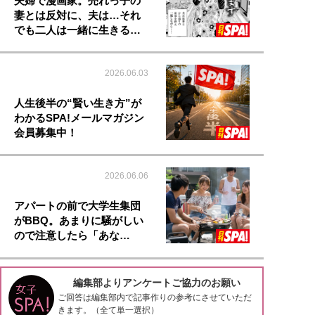
夫婦で漫画家。売れっ子の
妻とは反対に、夫は…それ
でも二人は一緒に生きる…
2026.06.03
人生後半の“賢い生き方”が
わかるSPA!メールマガジン
会員募集中！
2026.06.06
アパートの前で大学生集団
がBBQ。あまりに騒がしい
ので注意したら「あな…