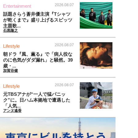
2026.08.07
Entertainment
話題さらう蒼井優主演『Tシャツ
が乾くまで』盛り上げるスピッツ
主題歌...
石黒隆之
2026.08.07
Lifestyle
朝ドラ『風、薫る』で「病人役な
のに色気がダダ漏れ」と騒然。39
歳・...
加賀谷健
2026.08.07
Lifestyle
元TBSアナが“一人で猛パニッ
ク”に。日ハム本拠地で遭遇した
「人気...
アンヌ遙香