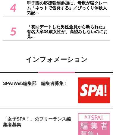
甲子園の応援強制参加に、母親が猛クレー
4
ム「ネットで告発する」／びっくり体験人
気記...
「初回デートした男性全員から断られた」
5
有名大卒34歳女性が、高望みしないのにお
見...
インフォメーション
SPA!Web編集部 編集者募集！
「女子SPA！」のフリーランス編
集者募集