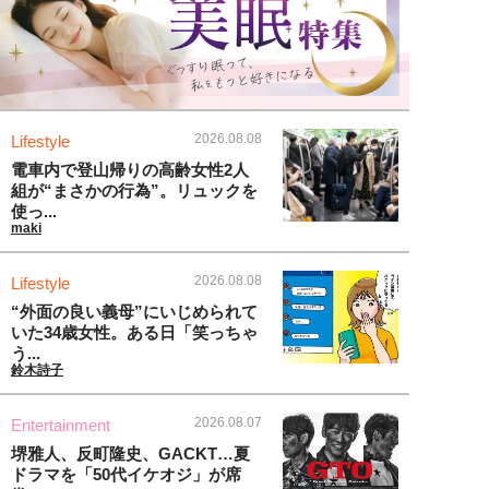
2026.08.08
Lifestyle
電車内で登山帰りの高齢女性2人
組が“まさかの行為”。リュックを
使っ...
maki
2026.08.08
Lifestyle
“外面の良い義母”にいじめられて
いた34歳女性。ある日「笑っちゃ
う...
鈴木詩子
2026.08.07
Entertainment
堺雅人、反町隆史、GACKT…夏
ドラマを「50代イケオジ」が席