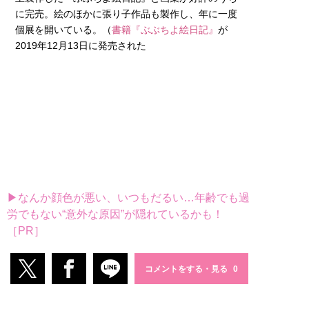
に完売。絵のほかに張り子作品も製作し、年に一度
個展を開いている。（
書籍『ぶぶちよ絵日記』
が
2019年12月13日に発売された
▶なんか顔色が悪い、いつもだるい…年齢でも過
労でもない“意外な原因”が隠れているかも！
［PR］
コメントをする・見る