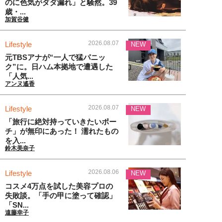
のに色気がダダ漏れ」と騒然。39
歳・...
加賀谷健
2026.08.07
Lifestyle
NEW
元TBSアナが“一人で猛パニッ
ク”に。日ハム本拠地で遭遇した
「人気...
アンヌ遙香
2026.08.07
Lifestyle
NEW
「旅行に絶対持っていきたいポー
チ」が無印にあった！ 濡れたもの
を入...
鈴木美奈子
2026.08.06
Lifestyle
NEW
コスメ4万点を試した美容プロの
失敗談。「手の甲に塗って確認」
「SN...
遠藤幸子