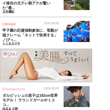
イ移住の元テレ朝アナが驚い
た“最...
大木優紀
2026.08.06
Lifestyle
甲子園の応援強制参加に、母親が
猛クレーム「ネットで告発する」
／びっ...
トシタカマサ
2026.08.05
Entertainment
ダルビッシュの息子は182cm世界
モデル！ ラウンドガールやミス
コ...
ゆるま 小林