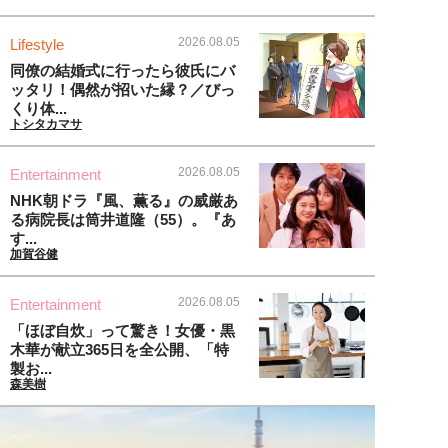
2026.08.05
Lifestyle
同僚の結婚式に行ったら彼氏にバ
ッタリ！偶然が招いた縁？／びっ
くり体...
トシタカマサ
2026.08.05
Entertainment
NHK朝ドラ『風、薫る』の威厳あ
る病院長は筒井道隆（55）。『あ
す...
加賀谷健
2026.08.05
Entertainment
「ほぼ自炊」って驚き！女優・黒
木華が献立365日を全公開、「特
製お...
森美樹