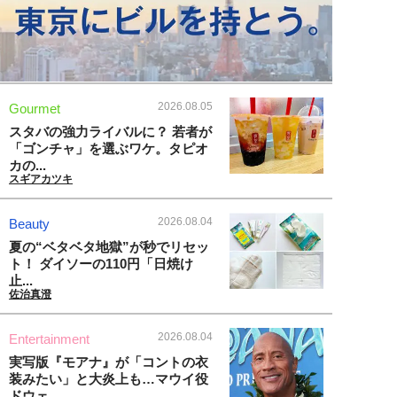
2026.08.05
Gourmet
スタバの強力ライバルに？ 若者が
「ゴンチャ」を選ぶワケ。タピオ
カの...
スギアカツキ
2026.08.04
Beauty
夏の“ベタベタ地獄”が秒でリセッ
ト！ ダイソーの110円「日焼け
止...
佐治真澄
2026.08.04
Entertainment
実写版『モアナ』が「コントの衣
装みたい」と大炎上も…マウイ役
ドウェ...