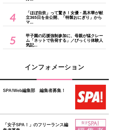
「ほぼ自炊」って驚き！女優・黒木華が献
4
立365日を全公開、「特製おにぎり」から
マ...
甲子園の応援強制参加に、母親が猛クレー
5
ム「ネットで告発する」／びっくり体験人
気記...
インフォメーション
SPA!Web編集部 編集者募集！
「女子SPA！」のフリーランス編