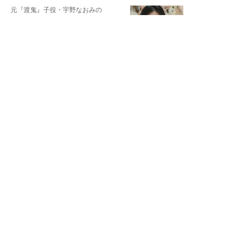
元『渡鬼』子役・宇野なおみの
話そ、お茶しよっ元気出そ
恋愛コンサル菊乃が出会った女性たち
私が結婚できないワケ
宇垣美里が映画への想いを綴る
宇垣美里の沼落ちシネマ
松本穂香が映画愛を語ります
銀幕ロンリーガール