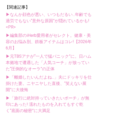
【関連記事】
▶なんか顔色が悪い、いつもだるい...年齢でも
過労でもない“意外な原因”が隠れているかも!
<PR>
▶編集部のiHerb愛用者がセレクト。健康・美
容のお悩み別、鉄板アイテムはコレ!【2026年
6月】
▶元TBSアナが“一人で猛パニック”に。日ハム
本拠地で遭遇した「人気コーチ」が放ってい
た“圧倒的なオーラ”の正体
▶「離婚したいんだよね...」夫にドッキリを仕
掛けた妻。ニヤニヤした直後、“笑えない展
開”に大後悔
▶「旅行に絶対持っていきたいポーチ」が無
印にあった! 濡れたものを入れてもすぐ乾
く“底面の秘密”に大満足