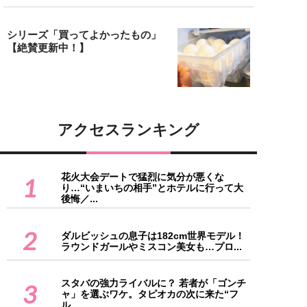
シリーズ「買ってよかったもの」
【絶賛更新中！】
アクセスランキング
花火大会デートで猛烈に気分が悪くな
1
り…“いまいちの相手”とホテルに行って大
後悔／...
2
ダルビッシュの息子は182cm世界モデル！
ラウンドガールやミスコン美女も…プロ...
スタバの強力ライバルに？ 若者が「ゴンチ
3
ャ」を選ぶワケ。タピオカの次に来た“フ
ル...