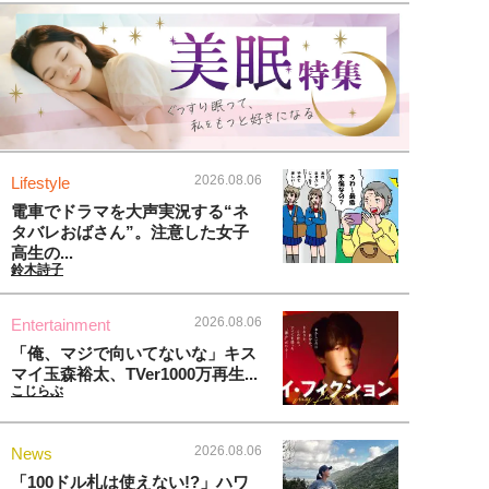
2026.08.06
Lifestyle
電車でドラマを大声実況する“ネ
タバレおばさん”。注意した女子
高生の...
鈴木詩子
2026.08.06
Entertainment
「俺、マジで向いてないな」キス
マイ玉森裕太、TVer1000万再生...
こじらぶ
2026.08.06
News
「100ドル札は使えない!?」ハワ