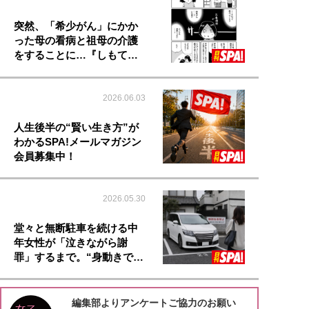
突然、「希少がん」にかか
った母の看病と祖母の介護
をすることに…『しもて…
2026.06.03
人生後半の“賢い生き方”が
わかるSPA!メールマガジン
会員募集中！
2026.05.30
堂々と無断駐車を続ける中
年女性が「泣きながら謝
罪」するまで。“身動きで…