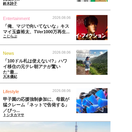
鈴木詩子
2026.08.06
Entertainment
「俺、マジで向いてないな」キス
マイ玉森裕太、TVer1000万再生...
こじらぶ
2026.08.06
News
「100ドル札は使えない!?」ハワ
イ移住の元テレ朝アナが驚い
た“最...
大木優紀
2026.08.06
Lifestyle
甲子園の応援強制参加に、母親が
猛クレーム「ネットで告発する」
／びっ...
トシタカマサ