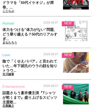
ドラマを「50代イケオジ」が席
巻。...
こじらぶ
2026.08.07
Human
NEW
体力をつける“体力がない”問題、
どう乗り越える？50代のリアルす
ぎ...
まなたろう
2026.08.07
Love
NEW
陰で「くせえババア」と言われて
いた…年下彼氏のウラの顔を知り
トラウ...
古川諭香
2026.08.07
Entertainment
NEW
話題さらう蒼井優主演『Tシャツ
が乾くまで』盛り上げるスピッツ
主題歌...
石黒隆之