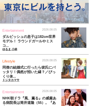
2026.08.05
Entertainment
ダルビッシュの息子は182cm世界
モデル！ ラウンドガールやミス
コ...
ゆるま 小林
2026.08.05
Lifestyle
同僚の結婚式に行ったら彼氏にバ
ッタリ！偶然が招いた縁？／びっ
くり体...
トシタカマサ
2026.08.05
Entertainment
NHK朝ドラ『風、薫る』の威厳あ
る病院長は筒井道隆（55）。『あ