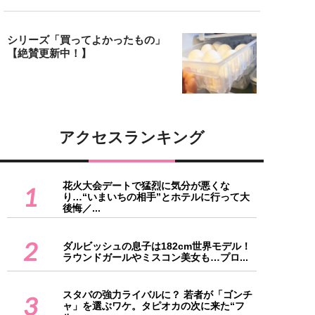
シリーズ「買ってよかったもの」
【絶賛更新中！】
アクセスランキング
花火大会デートで猛烈に気分が悪くな
1
り…“いまいちの相手”とホテルに行って大
後悔／...
2
ダルビッシュの息子は182cm世界モデル！
ラウンドガールやミスコン美女も…プロ...
スタバの強力ライバルに？ 若者が「ゴンチ
3
ャ」を選ぶワケ。タピオカの次に来た“フ