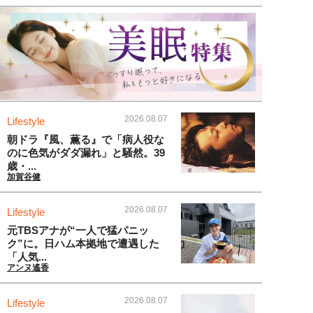
2026.08.07
Lifestyle
朝ドラ『風、薫る』で「病人役な
のに色気がダダ漏れ」と騒然。39
歳・...
加賀谷健
2026.08.07
Lifestyle
元TBSアナが“一人で猛パニッ
ク”に。日ハム本拠地で遭遇した
「人気...
アンヌ遙香
2026.08.07
Lifestyle