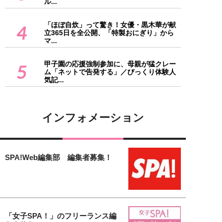
ル...
「ほぼ自炊」って驚き！女優・黒木華が献
4
立365日を全公開、「特製おにぎり」から
マ...
甲子園の応援強制参加に、母親が猛クレー
5
ム「ネットで告発する」／びっくり体験人
気記...
インフォメーション
SPA!Web編集部 編集者募集！
「女子SPA！」のフリーランス編