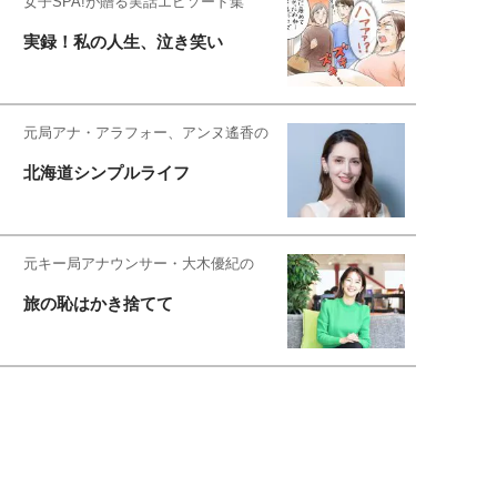
女子SPA!が贈る実話エピソード集
実録！私の人生、泣き笑い
元局アナ・アラフォー、アンヌ遙香の
北海道シンプルライフ
元キー局アナウンサー・大木優紀の
旅の恥はかき捨てて
スタイリスト角 佑宇子のファッション図
解
失敗しない日常オシャレ