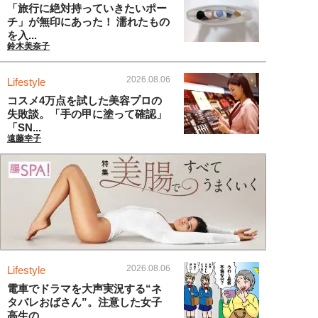
「旅行に絶対持っていきたいポー
チ」が無印にあった！ 濡れたもの
を入...
鈴木美奈子
2026.08.06
Lifestyle
コスメ4万点を試した美容プロの
失敗談。「手の甲に塗って確認」
「SN...
遠藤幸子
2026.08.06
Lifestyle
電車でドラマを大声実況する“ネ
タバレおばさん”。注意した女子
高生の...