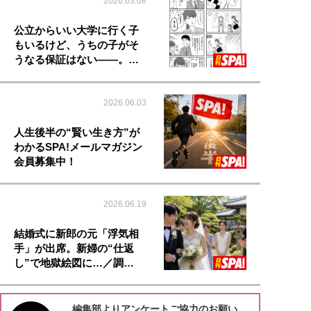
2026.03.08
公立からいい大学に行く子
もいるけど、うちの子がそ
うなる保証はない――。…
2026.06.03
人生後半の“賢い生き方”が
わかるSPA!メールマガジン
会員募集中！
2026.06.19
結婚式に新郎の元「浮気相
手」が出席。新婦の“仕返
し”で地獄絵図に…／調…