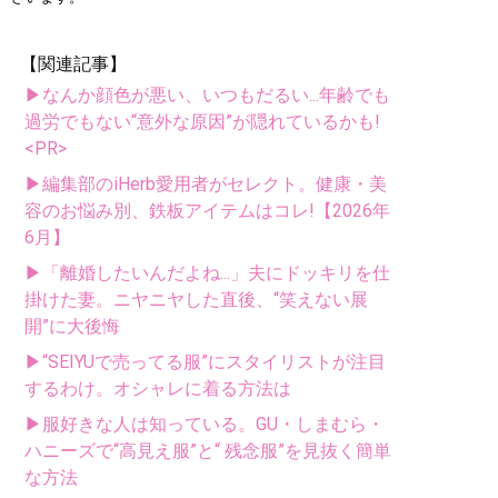
【関連記事】
▶なんか顔色が悪い、いつもだるい...年齢でも
過労でもない“意外な原因”が隠れているかも!
<PR>
▶編集部のiHerb愛用者がセレクト。健康・美
容のお悩み別、鉄板アイテムはコレ!【2026年
6月】
▶「離婚したいんだよね...」夫にドッキリを仕
掛けた妻。ニヤニヤした直後、“笑えない展
開”に大後悔
▶“SEIYUで売ってる服”にスタイリストが注目
するわけ。オシャレに着る方法は
▶服好きな人は知っている。GU・しまむら・
ハニーズで“高見え服”と“ 残念服”を見抜く簡単
な方法