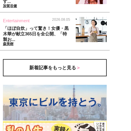
す...
加賀谷健
2026.08.05
Entertainment
「ほぼ自炊」って驚き！女優・黒
木華が献立365日を全公開、「特
製お...
森美樹
新着記事をもっと見る