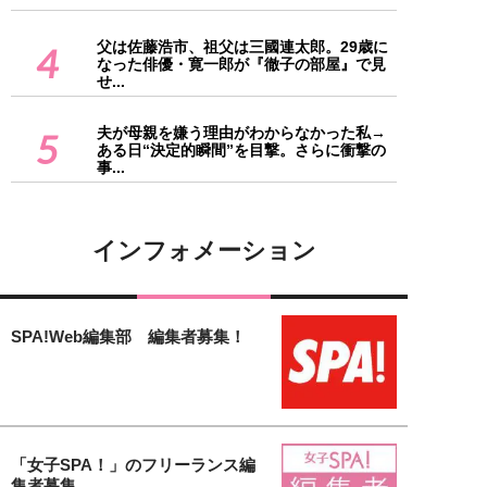
父は佐藤浩市、祖父は三國連太郎。29歳に
4
なった俳優・寛一郎が『徹子の部屋』で見
せ...
夫が母親を嫌う理由がわからなかった私→
5
ある日“決定的瞬間”を目撃。さらに衝撃の
事...
インフォメーション
SPA!Web編集部 編集者募集！
「女子SPA！」のフリーランス編
集者募集