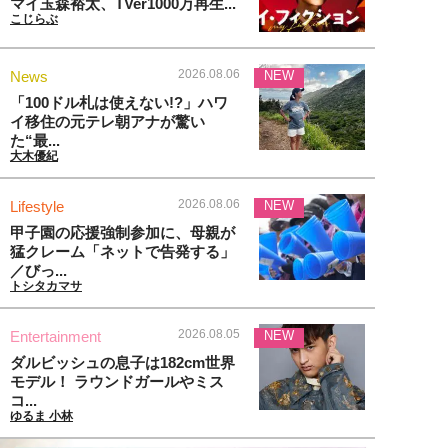
マイ玉森裕太、TVer1000万再生...
こじらぶ
2026.08.06
News
NEW
「100ドル札は使えない!?」ハワ
イ移住の元テレ朝アナが驚い
た“最...
大木優紀
2026.08.06
Lifestyle
NEW
甲子園の応援強制参加に、母親が
猛クレーム「ネットで告発する」
／びっ...
トシタカマサ
2026.08.05
Entertainment
NEW
ダルビッシュの息子は182cm世界
モデル！ ラウンドガールやミス
コ...
ゆるま 小林