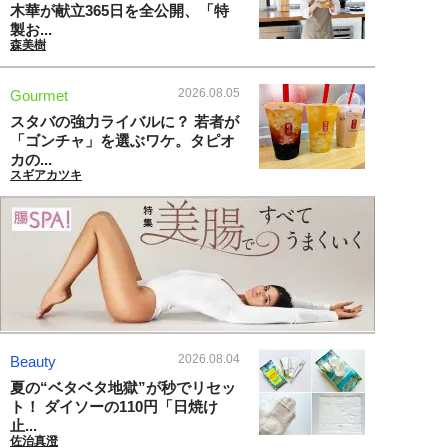
木華が献立365日を全公開、「特
製お...
森美樹
2026.08.05
Gourmet
スタバの強力ライバルに？ 若者が
「ゴンチャ」を選ぶワケ。タピオ
カの...
スギアカツキ
2026.08.04
Beauty
夏の“ベタベタ地獄”が秒でリセッ
ト！ ダイソーの110円「日焼け
止...
佐治真澄