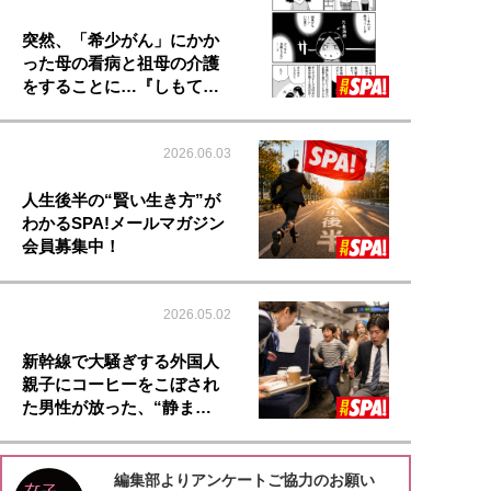
突然、「希少がん」にかか
った母の看病と祖母の介護
をすることに…『しもて…
2026.06.03
人生後半の“賢い生き方”が
わかるSPA!メールマガジン
会員募集中！
2026.05.02
新幹線で大騒ぎする外国人
親子にコーヒーをこぼされ
た男性が放った、“静ま…