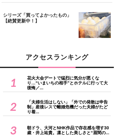
シリーズ「買ってよかったもの」
【絶賛更新中！】
アクセスランキング
花火大会デートで猛烈に気分が悪くな
1
り…“いまいちの相手”とホテルに行って大
後悔／...
「夫婦生活はしない」「外での発散は申告
2
制」産後レスで離婚危機だった夫婦がたど
り着...
3
朝ドラ、大河とNHK作品で存在感を増す30
歳・井上祐貴。凛とした美しさと“眉間の...