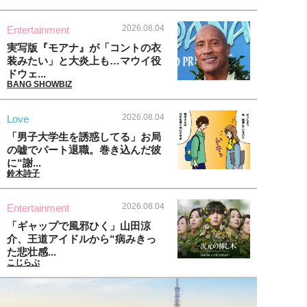
2026.08.04
Entertainment
実写版『モアナ』が「コントの衣
装みたい」と大炎上も…マウイ役
ドウェ...
BANG SHOWBIZ
2026.08.04
Love
「男子大学生を誘惑してる」お局
の嘘でパート退職。巻き込んだ彼
に“謝...
鈴木詩子
2026.08.04
Entertainment
「ギャップで風邪ひく」山田涼
介、王道アイドルから“病みきっ
た悲壮感...
こじらぶ