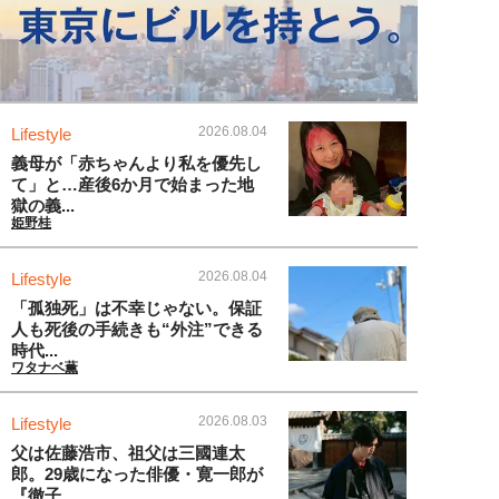
2026.08.04
Lifestyle
義母が「赤ちゃんより私を優先し
て」と…産後6か月で始まった地
獄の義...
姫野桂
2026.08.04
Lifestyle
「孤独死」は不幸じゃない。保証
人も死後の手続きも“外注”できる
時代...
ワタナベ薫
2026.08.03
Lifestyle
父は佐藤浩市、祖父は三國連太
郎。29歳になった俳優・寛一郎が
『徹子...