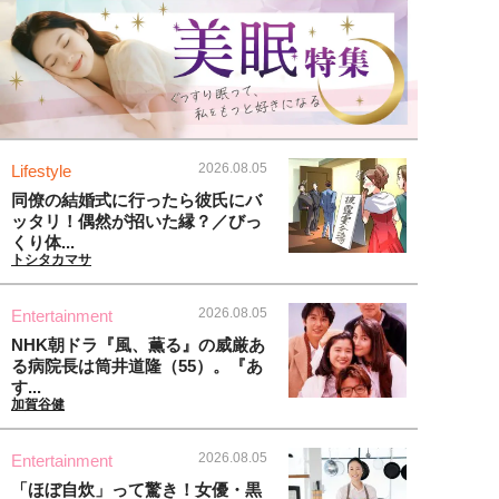
2026.08.05
Lifestyle
同僚の結婚式に行ったら彼氏にバ
ッタリ！偶然が招いた縁？／びっ
くり体...
トシタカマサ
2026.08.05
Entertainment
NHK朝ドラ『風、薫る』の威厳あ
る病院長は筒井道隆（55）。『あ
す...
加賀谷健
2026.08.05
Entertainment
「ほぼ自炊」って驚き！女優・黒