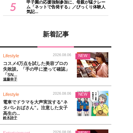
甲子園の応援強制参加に、母親が猛クレー
5
ム「ネットで告発する」／びっくり体験人
気記...
新着記事
2026.08.06
Lifestyle
NEW
コスメ4万点を試した美容プロの
失敗談。「手の甲に塗って確認」
「SN...
遠藤幸子
2026.08.06
Lifestyle
NEW
電車でドラマを大声実況する“ネ
タバレおばさん”。注意した女子
高生の...
鈴木詩子
2026.08.06
Entertainment
NEW