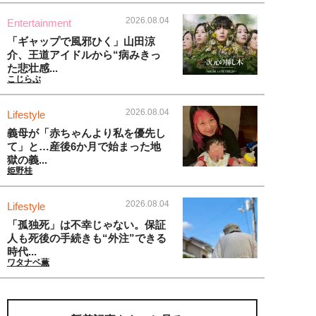
2026.08.04
Entertainment
「ギャップで風邪ひく」山田涼
介、王道アイドルから“病みきっ
た悲壮感...
こじらぶ
2026.08.04
Lifestyle
義母が「赤ちゃんより私を優先し
て」と…産後6か月で始まった地
獄の義...
姫野桂
2026.08.04
Lifestyle
「孤独死」は不幸じゃない。保証
人も死後の手続きも“外注”できる
時代...
ワタナベ薫