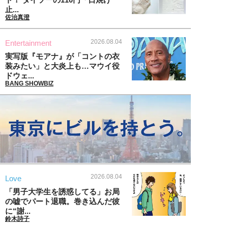
止...
佐治真澄
2026.08.04
Entertainment
実写版『モアナ』が「コントの衣
装みたい」と大炎上も…マウイ役
ドウェ...
BANG SHOWBIZ
2026.08.04
Love
「男子大学生を誘惑してる」お局
の嘘でパート退職。巻き込んだ彼
に“謝...
鈴木詩子