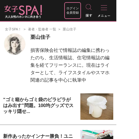
ログイン
会員登録
大人女性のホンネに向き合う
女子SPA！
著者・監修者 一覧
栗山佳子
栗山佳子
損害保険会社で情報誌の編集に携わっ
たのち、生活情報誌、住宅情報誌の編
集を経てフリーランスに。現在はライ
ターとして、ライフスタイルやスマホ
関連の記事を中心に執筆中
“ゴミ箱からゴミ袋のピラピラが
はみ出す”問題。100均グッズでス
ッキリ隠せ...
新作あったかインナー勝負！ユニ