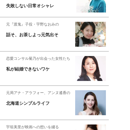
失敗しない日常オシャレ
元『渡鬼』子役・宇野なおみの
話そ、お茶しよっ元気出そ
恋愛コンサル菊乃が出会った女性たち
私が結婚できないワケ
元局アナ・アラフォー、アンヌ遙香の
北海道シンプルライフ
宇垣美里が映画への想いを綴る