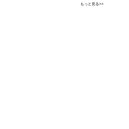
もっと見る>>
広告掲載について
PR記事一覧
女子SPA！について
会員登録・特典
ライター・漫画家・編集
著者・監修者 一覧