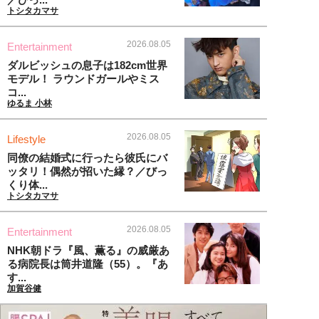
トシタカマサ
2026.08.05
Entertainment
ダルビッシュの息子は182cm世界
モデル！ ラウンドガールやミス
コ...
ゆるま 小林
2026.08.05
Lifestyle
同僚の結婚式に行ったら彼氏にバ
ッタリ！偶然が招いた縁？／びっ
くり体...
トシタカマサ
2026.08.05
Entertainment
NHK朝ドラ『風、薫る』の威厳あ
る病院長は筒井道隆（55）。『あ
す...
加賀谷健