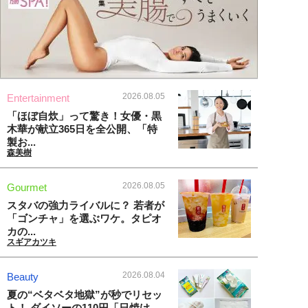
2026.08.05
Entertainment
「ほぼ自炊」って驚き！女優・黒
木華が献立365日を全公開、「特
製お...
森美樹
2026.08.05
Gourmet
スタバの強力ライバルに？ 若者が
「ゴンチャ」を選ぶワケ。タピオ
カの...
スギアカツキ
2026.08.04
Beauty
夏の“ベタベタ地獄”が秒でリセッ
ト！ ダイソーの110円「日焼け