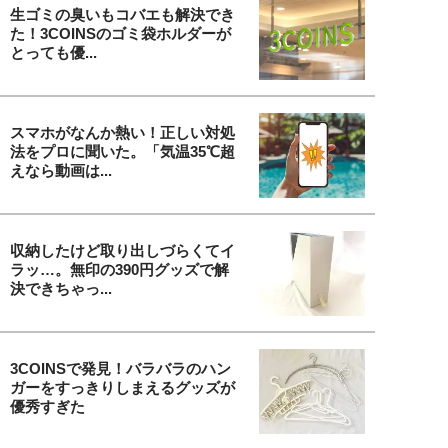
生ゴミの臭いもコバエも解決でき
た！3COINSのゴミ袋ホルダーが
とっても優...
スマホがなんか熱い！正しい対処
法をプロに聞いた。「気温35℃超
えなら動画は...
収納したけど取り出しづらくてイ
ラッ…。無印の390円グッズで解
決できちゃっ...
3COINSで発見！バラバラのハン
ガーをすっきりしまえるグッズが
優秀すぎた