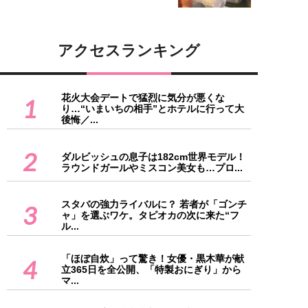
アクセスランキング
花火大会デートで猛烈に気分が悪くな
1
り…“いまいちの相手”とホテルに行って大
後悔／...
2
ダルビッシュの息子は182cm世界モデル！
ラウンドガールやミスコン美女も…プロ...
スタバの強力ライバルに？ 若者が「ゴンチ
3
ャ」を選ぶワケ。タピオカの次に来た“フ
ル...
「ほぼ自炊」って驚き！女優・黒木華が献
4
立365日を全公開、「特製おにぎり」から
マ...