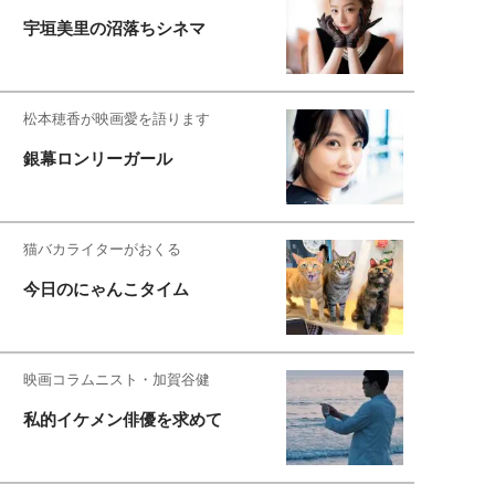
宇垣美里の沼落ちシネマ
松本穂香が映画愛を語ります
銀幕ロンリーガール
猫バカライターがおくる
今日のにゃんこタイム
映画コラムニスト・加賀谷健
私的イケメン俳優を求めて