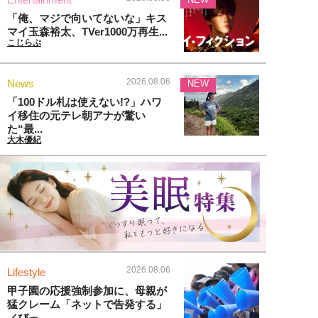
「俺、マジで向いてないな」キス
マイ玉森裕太、TVer1000万再生...
こじらぶ
2026.08.06
News
NEW
「100ドル札は使えない!?」ハワ
イ移住の元テレ朝アナが驚い
た“最...
大木優紀
2026.08.06
Lifestyle
甲子園の応援強制参加に、母親が
猛クレーム「ネットで告発する」
／びっ...