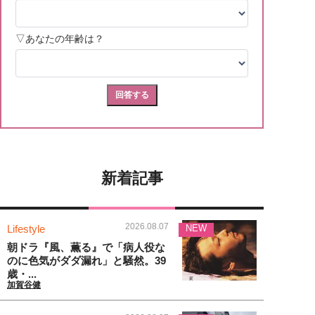
新着記事
2026.08.07
Lifestyle
NEW
朝ドラ『風、薫る』で「病人役な
のに色気がダダ漏れ」と騒然。39
歳・...
加賀谷健