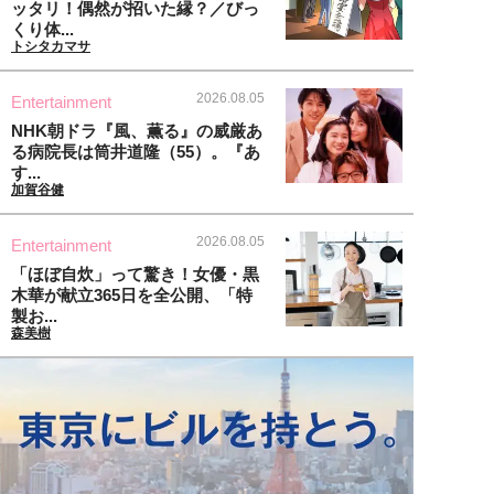
ッタリ！偶然が招いた縁？／びっ
くり体...
トシタカマサ
2026.08.05
Entertainment
NHK朝ドラ『風、薫る』の威厳あ
る病院長は筒井道隆（55）。『あ
す...
加賀谷健
2026.08.05
Entertainment
「ほぼ自炊」って驚き！女優・黒
木華が献立365日を全公開、「特
製お...
森美樹