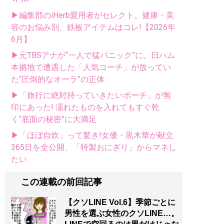
▶編集部のiHerb愛用者がセレクト。健康・美
容のお悩み別、鉄板アイテムはコレ!【2026年
6月】
▶元TBSアナが“一人で猛パニック”に。日ハム
本拠地で遭遇した「人気コーチ」が放ってい
た“圧倒的なオーラ”の正体
▶「旅行に絶対持っていきたいポーチ」が無
印にあった! 濡れたものを入れてもすぐ乾
く“底面の秘密”に大満足
▶「ほぼ自炊」って驚き!女優・黒木華が献立
365日を全公開、「特製おにぎり」からマネし
たい
この連載の前回記事
【クソLINE Vol.6】季節ごとに
男性を選ぶ女性のクソLINE…。