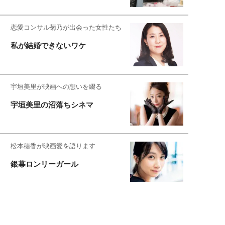
恋愛コンサル菊乃が出会った女性たち
私が結婚できないワケ
宇垣美里が映画への想いを綴る
宇垣美里の沼落ちシネマ
松本穂香が映画愛を語ります
銀幕ロンリーガール
猫バカライターがおくる
今日のにゃんこタイム