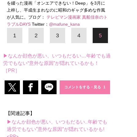
を綴った漫画「オンエアできない！Deep」を3月に
上梓し、平成生まれなのに昭和のギャグ多めな作風
が人気に。ブログ：
テレビマン漫画家 真船佳奈のト
ラブルDAYS
Twitter：
@mafune_kana
1
2
3
4
5
▶なんか顔色が悪い、いつもだるい…年齢でも過
労でもない“意外な原因”が隠れているかも！
［PR］
コメントをする・見る
【関連記事】
▶なんか顔色が悪い、いつもだるい...年齢でも
過労でもない“意外な原因”が隠れているかも!
<PR>