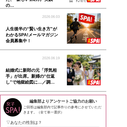
の…
2026.06.03
人生後半の“賢い生き方”が
わかるSPA!メールマガジン
会員募集中！
2026.06.19
結婚式に新郎の元「浮気相
手」が出席。新婦の“仕返
し”で地獄絵図に…／調…