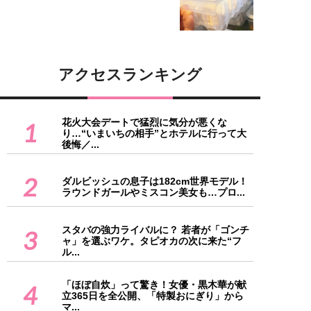
アクセスランキング
花火大会デートで猛烈に気分が悪くな
1
り…“いまいちの相手”とホテルに行って大
後悔／...
2
ダルビッシュの息子は182cm世界モデル！
ラウンドガールやミスコン美女も…プロ...
スタバの強力ライバルに？ 若者が「ゴンチ
3
ャ」を選ぶワケ。タピオカの次に来た“フ
ル...
「ほぼ自炊」って驚き！女優・黒木華が献
4
立365日を全公開、「特製おにぎり」から
マ...