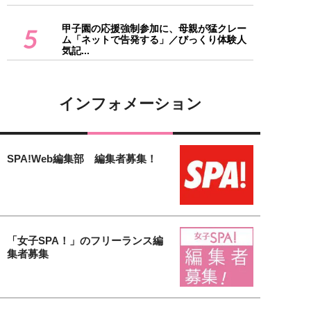
甲子園の応援強制参加に、母親が猛クレー
5
ム「ネットで告発する」／びっくり体験人
気記...
インフォメーション
SPA!Web編集部 編集者募集！
「女子SPA！」のフリーランス編
集者募集