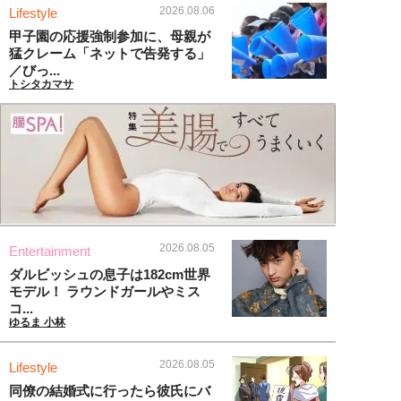
2026.08.06
Lifestyle
甲子園の応援強制参加に、母親が
猛クレーム「ネットで告発する」
／びっ...
トシタカマサ
2026.08.05
Entertainment
ダルビッシュの息子は182cm世界
モデル！ ラウンドガールやミス
コ...
ゆるま 小林
2026.08.05
Lifestyle
同僚の結婚式に行ったら彼氏にバ