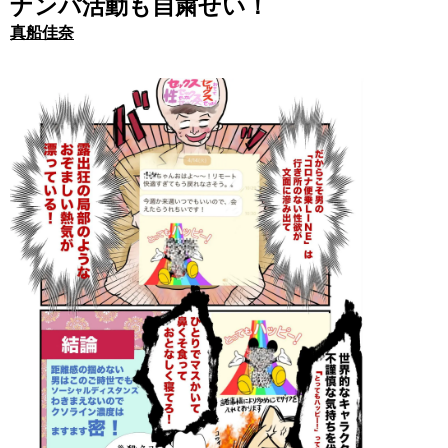
ナンパ活動も自粛せい！
真船佳奈