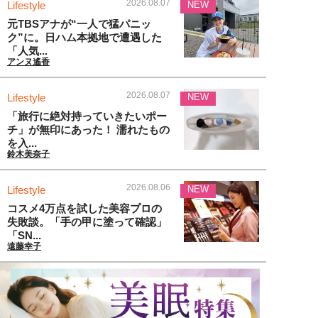
2026.08.07
Lifestyle
NEW
元TBSアナが“一人で猛パニッ
ク”に。日ハム本拠地で遭遇した
「人気...
アンヌ遙香
2026.08.07
Lifestyle
NEW
「旅行に絶対持っていきたいポー
チ」が無印にあった！ 濡れたもの
を入...
鈴木美奈子
2026.08.06
Lifestyle
NEW
コスメ4万点を試した美容プロの
失敗談。「手の甲に塗って確認」
「SN...
遠藤幸子