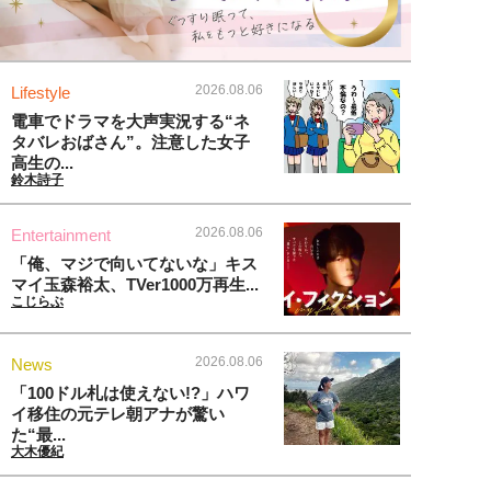
2026.08.06
Lifestyle
電車でドラマを大声実況する“ネ
タバレおばさん”。注意した女子
高生の...
鈴木詩子
2026.08.06
Entertainment
「俺、マジで向いてないな」キス
マイ玉森裕太、TVer1000万再生...
こじらぶ
2026.08.06
News
「100ドル札は使えない!?」ハワ
イ移住の元テレ朝アナが驚い
た“最...
大木優紀