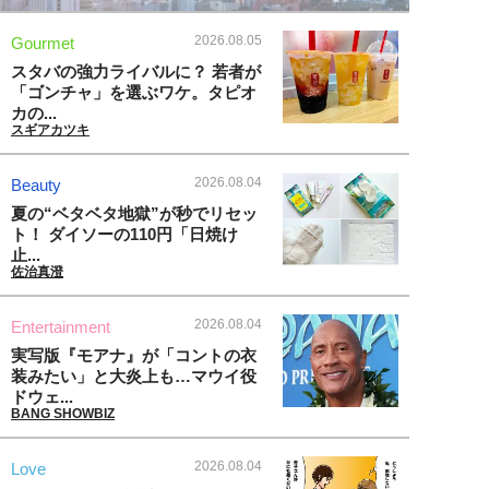
2026.08.05
Gourmet
スタバの強力ライバルに？ 若者が
「ゴンチャ」を選ぶワケ。タピオ
カの...
スギアカツキ
2026.08.04
Beauty
夏の“ベタベタ地獄”が秒でリセッ
ト！ ダイソーの110円「日焼け
止...
佐治真澄
2026.08.04
Entertainment
実写版『モアナ』が「コントの衣
装みたい」と大炎上も…マウイ役
ドウェ...
BANG SHOWBIZ
2026.08.04
Love