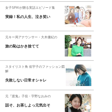
女子SPA!が贈る実話エピソード集
実録！私の人生、泣き笑い
元キー局アナウンサー・大木優紀の
旅の恥はかき捨てて
スタイリスト角 佑宇子のファッション図
解
失敗しない日常オシャレ
元『渡鬼』子役・宇野なおみの
話そ、お茶しよっ元気出そ