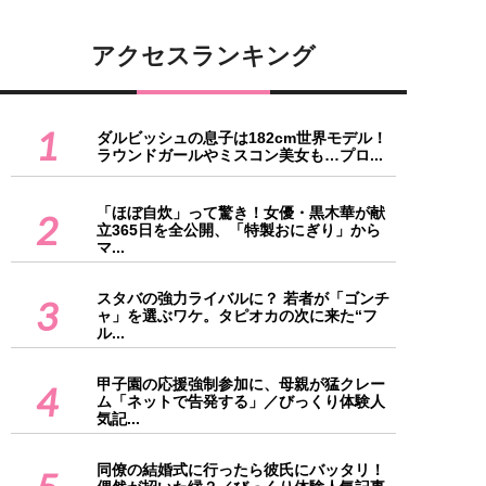
アクセスランキング
1
ダルビッシュの息子は182cm世界モデル！
ラウンドガールやミスコン美女も…プロ...
「ほぼ自炊」って驚き！女優・黒木華が献
2
立365日を全公開、「特製おにぎり」から
マ...
スタバの強力ライバルに？ 若者が「ゴンチ
3
ャ」を選ぶワケ。タピオカの次に来た“フ
ル...
甲子園の応援強制参加に、母親が猛クレー
4
ム「ネットで告発する」／びっくり体験人
気記...
同僚の結婚式に行ったら彼氏にバッタリ！