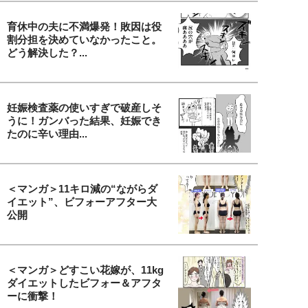
育休中の夫に不満爆発！敗因は役
割分担を決めていなかったこと。
どう解決した？...
妊娠検査薬の使いすぎで破産しそ
うに！ガンバった結果、妊娠でき
たのに辛い理由...
＜マンガ＞11キロ減の“ながらダ
イエット”、ビフォーアフター大
公開
＜マンガ＞どすこい花嫁が、11kg
ダイエットしたビフォー＆アフタ
ーに衝撃！