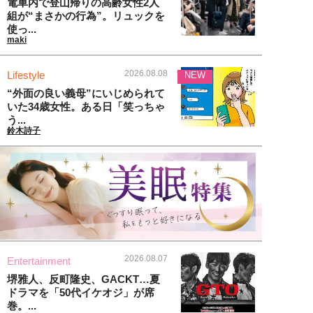
電車内で登山帰りの高齢女性2人
組が“まさかの行為”。リュックを
使っ...
maki
2026.08.08
Lifestyle
NEW
“外面の良い義母”にいじめられて
いた34歳女性。ある日「笑っちゃ
う...
鈴木詩子
2026.08.07
Entertainment
堺雅人、反町隆史、GACKT…夏
ドラマを「50代イケオジ」が席
巻。...