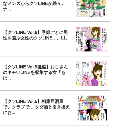
なメンズからクソLINEが続々。
ナ...
【クソLINE Vol.6】季節ごとに男
性を選ぶ女性のクソLINE…。LI...
【クソLINE Vol.5後編】おじさん
のキモいLINEを収集する女「も
は...
【クソLINE Vol.5】相席居酒屋
で、クラブで… タダ酒と引き換え
にお...