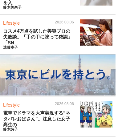
を入...
鈴木美奈子
2026.08.06
Lifestyle
コスメ4万点を試した美容プロの
失敗談。「手の甲に塗って確認」
「SN...
遠藤幸子
2026.08.06
Lifestyle
電車でドラマを大声実況する“ネ
タバレおばさん”。注意した女子
高生の...
鈴木詩子