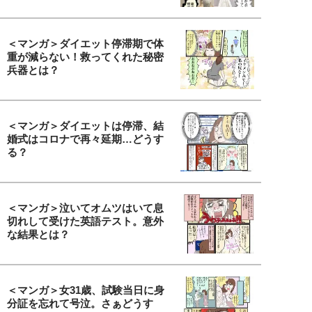
＜マンガ＞ダイエット停滞期で体
重が減らない！救ってくれた秘密
兵器とは？
＜マンガ＞ダイエットは停滞、結
婚式はコロナで再々延期…どうす
る？
＜マンガ＞泣いてオムツはいて息
切れして受けた英語テスト。意外
な結果とは？
＜マンガ＞女31歳、試験当日に身
分証を忘れて号泣。さぁどうす