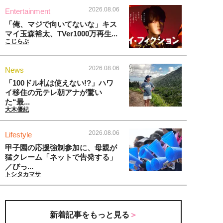
2026.08.06
Entertainment
「俺、マジで向いてないな」キス
マイ玉森裕太、TVer1000万再生...
こじらぶ
2026.08.06
News
「100ドル札は使えない!?」ハワ
イ移住の元テレ朝アナが驚い
た“最...
大木優紀
2026.08.06
Lifestyle
甲子園の応援強制参加に、母親が
猛クレーム「ネットで告発する」
／びっ...
トシタカマサ
新着記事をもっと見る