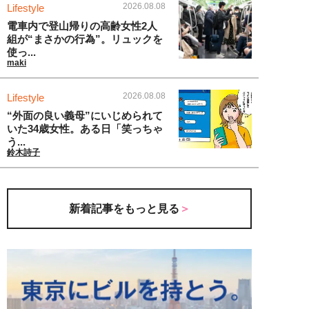
2026.08.08
Lifestyle
電車内で登山帰りの高齢女性2人
組が“まさかの行為”。リュックを
使っ...
maki
2026.08.08
Lifestyle
“外面の良い義母”にいじめられて
いた34歳女性。ある日「笑っちゃ
う...
鈴木詩子
新着記事をもっと見る