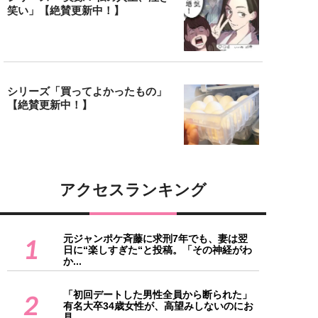
笑い」【絶賛更新中！】
シリーズ「買ってよかったもの」
【絶賛更新中！】
アクセスランキング
元ジャンポケ斉藤に求刑7年でも、妻は翌
1
日に“楽しすぎた“と投稿。「その神経がわ
か...
「初回デートした男性全員から断られた」
2
有名大卒34歳女性が、高望みしないのにお
見...