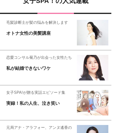
女子SPA！の人気連載
毛髪診断士が髪の悩みを解決します
オトナ女性の美髪講座
恋愛コンサル菊乃が出会った女性たち
私が結婚できないワケ
女子SPA!が贈る実話エピソード集
実録！私の人生、泣き笑い
元局アナ・アラフォー、アンヌ遙香の