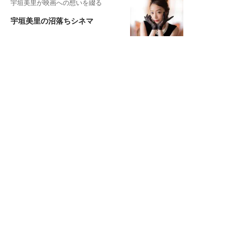
宇垣美里が映画への想いを綴る
宇垣美里の沼落ちシネマ
松本穂香が映画愛を語ります
銀幕ロンリーガール
猫バカライターがおくる
今日のにゃんこタイム
もっと見る>>