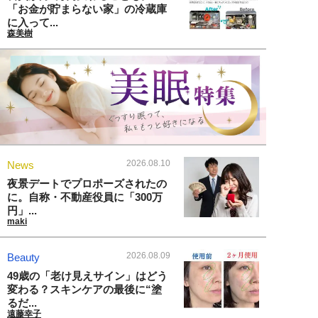
「お金が貯まらない家」の冷蔵庫
に入って...
森美樹
2026.08.10
News
夜景デートでプロポーズされたの
に。自称・不動産役員に「300万
円」...
maki
2026.08.09
Beauty
49歳の「老け見えサイン」はどう
変わる？スキンケアの最後に“塗
るだ...
遠藤幸子