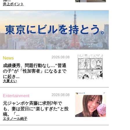
井上ポイント
2026.08.08
News
成績優秀、問題行動なし…“普通
の子”が「性加害者」になるまで
に起き...
大夏えい
2026.08.08
Entertainment
元ジャンポケ斉藤に求刑7年で
も、妻は翌日に“楽しすぎた“と投
稿。「...
エタノール純子