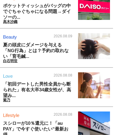
ポケットティッシュがバッグの中
でぐちゃぐちゃになる問題→ダイ
ソーの...
高木沙織
2026.08.09
Beauty
夏の頭皮にダメージを与える
「NG行為」とは？予約の取れな
い「育毛鍼...
白石明世
2026.08.08
Love
「初回デートした男性全員から断
られた」有名大卒34歳女性が、高
望み...
菊乃
2026.08.08
Lifestyle
スシローが10％還元に！「au
PAY」で今すぐ使いたい“最新お
得...