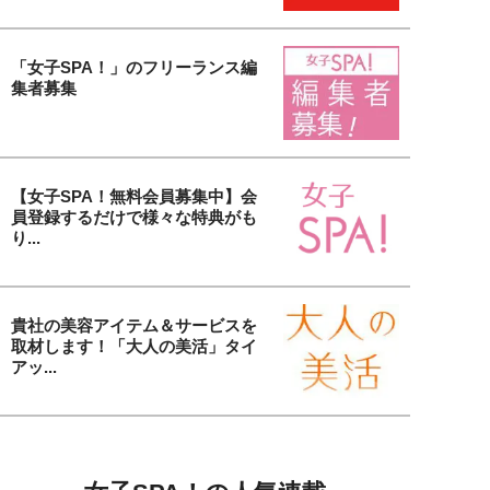
「女子SPA！」のフリーランス編
集者募集
【女子SPA！無料会員募集中】会
員登録するだけで様々な特典がも
り...
貴社の美容アイテム＆サービスを
取材します！「大人の美活」タイ
アッ...