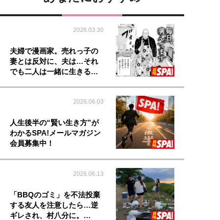
2026.03.30
夫婦で漫画家。売れっ子の
妻とは反対に、夫は…それ
でも二人は一緒に生きる…
2026.06.03
人生後半の“賢い生き方”が
わかるSPA!メールマガジン
会員募集中！
2026.06.13
「BBQのゴミ」を不法投棄
する友人を注意したら…逆
ギレされ、村八分に。…