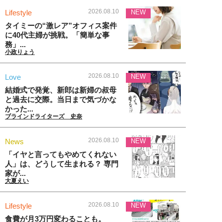
2026.08.10
Lifestyle
NEW
タイミーの“激レア”オフィス案件
に40代主婦が挑戦。「簡単な事
務」...
小政りょう
2026.08.10
Love
NEW
結婚式で発覚、新郎は新婦の叔母
と過去に交際。当日まで気づかな
かった...
ブラインドライターズ 史奈
2026.08.10
News
NEW
「イヤと言ってもやめてくれない
人」は、どうして生まれる？ 専門
家が...
大夏えい
2026.08.10
Lifestyle
NEW
食費が月3万円変わることも。