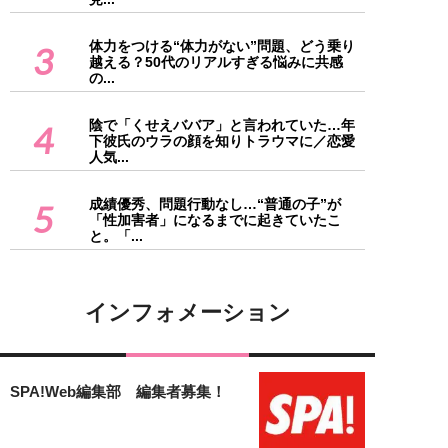
体力をつける“体力がない”問題、どう乗り
3
越える？50代のリアルすぎる悩みに共感
の...
陰で「くせえババア」と言われていた…年
4
下彼氏のウラの顔を知りトラウマに／恋愛
人気...
成績優秀、問題行動なし…“普通の子”が
5
「性加害者」になるまでに起きていたこ
と。「...
インフォメーション
SPA!Web編集部 編集者募集！