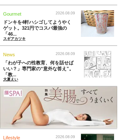
2026.08.09
Gourmet
ドンキを4軒ハシゴしてようやく
ゲット。321円でコスパ最強の
「46...
スギアカツキ
2026.08.09
News
「わが子への性教育、何を話せば
いい？」専門家の“意外な答え”。
「教...
大夏えい
2026.08.09
Lifestyle