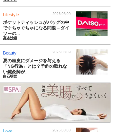
2026.08.09
Lifestyle
ポケットティッシュがバッグの中
でぐちゃぐちゃになる問題→ダイ
ソーの...
高木沙織
2026.08.09
Beauty
夏の頭皮にダメージを与える
「NG行為」とは？予約の取れな
い鍼灸師が...
白石明世
2026.08.08
Love