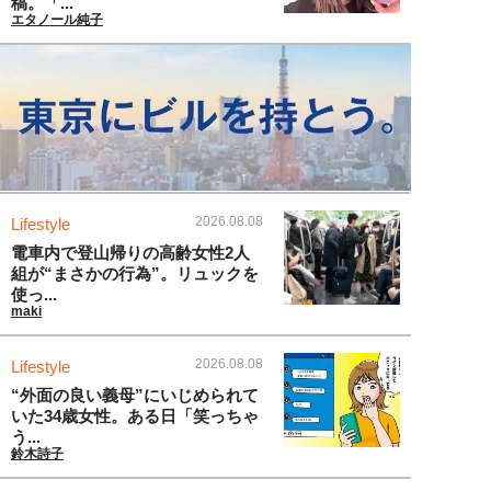
稿。「...
エタノール純子
2026.08.08
Lifestyle
電車内で登山帰りの高齢女性2人
組が“まさかの行為”。リュックを
使っ...
maki
2026.08.08
Lifestyle
“外面の良い義母”にいじめられて
いた34歳女性。ある日「笑っちゃ
う...
鈴木詩子