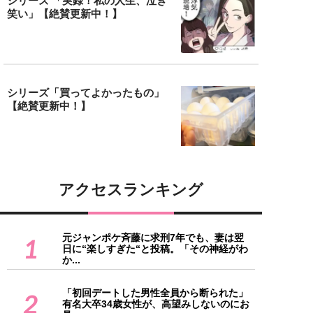
シリーズ 「実録！私の人生、泣き
笑い」【絶賛更新中！】
シリーズ「買ってよかったもの」
【絶賛更新中！】
アクセスランキング
元ジャンポケ斉藤に求刑7年でも、妻は翌
1
日に“楽しすぎた“と投稿。「その神経がわ
か...
「初回デートした男性全員から断られた」
2
有名大卒34歳女性が、高望みしないのにお