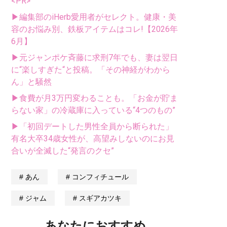
<PR>
▶編集部のiHerb愛用者がセレクト。健康・美
容のお悩み別、鉄板アイテムはコレ!【2026年
6月】
▶元ジャンポケ斉藤に求刑7年でも、妻は翌日
に“楽しすぎた“と投稿。「その神経がわから
ん」と騒然
▶食費が月3万円変わることも。「お金が貯ま
らない家」の冷蔵庫に入っている“4つのもの”
▶「初回デートした男性全員から断られた」
有名大卒34歳女性が、高望みしないのにお見
合いが全滅した“発言のクセ”
あん
コンフィチュール
ジャム
スギアカツキ
あなたにおすすめ