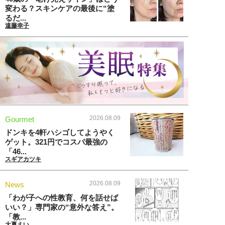
変わる？スキンケアの最後に“塗
るだ...
遠藤幸子
2026.08.09
Gourmet
ドンキを4軒ハシゴしてようやく
ゲット。321円でコスパ最強の
「46...
スギアカツキ
2026.08.09
News
「わが子への性教育、何を話せば
いい？」専門家の“意外な答え”。
「教...
大夏えい