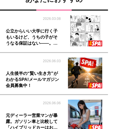
2026.03.08
公立からいい大学に行く子
もいるけど、うちの子がそ
うなる保証はない――。…
2026.06.03
人生後半の“賢い生き方”が
わかるSPA!メールマガジン
会員募集中！
2026.06.06
元ディーラー営業マンが暴
露。ガソリン車と比較して
「ハイブリッドカーはお…