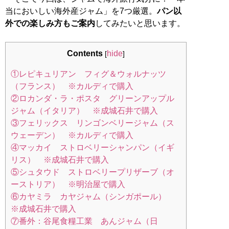
当においしい海外産ジャム」を7つ厳選。
パン以
外での楽しみ方もご案内
してみたいと思います。
Contents
hide
[
]
①レピキュリアン フィグ＆ウォルナッツ
（フランス） ※カルディで購入
②ロカンダ・ラ・ポスタ グリーンアップル
ジャム（イタリア） ※成城石井で購入
③フェリックス リンゴンベリージャム（ス
ウェーデン） ※カルディで購入
④マッカイ ストロベリーシャンパン（イギ
リス） ※成城石井で購入
⑤シュタウド ストロベリープリザーブ（オ
ーストリア） ※明治屋で購入
⑥カヤミラ カヤジャム（シンガポール）
※成城石井で購入
⑦番外：谷尾食糧工業 あんジャム（日