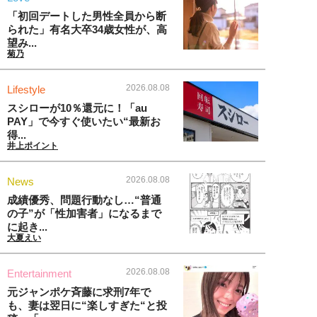
「初回デートした男性全員から断
られた」有名大卒34歳女性が、高
望み...
菊乃
2026.08.08
Lifestyle
スシローが10％還元に！「au
PAY」で今すぐ使いたい“最新お
得...
井上ポイント
2026.08.08
News
成績優秀、問題行動なし…“普通
の子”が「性加害者」になるまで
に起き...
大夏えい
2026.08.08
Entertainment
元ジャンポケ斉藤に求刑7年で
も、妻は翌日に“楽しすぎた“と投