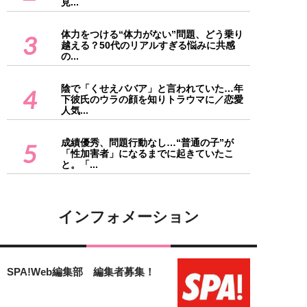
見...
体力をつける“体力がない”問題、どう乗り
3
越える？50代のリアルすぎる悩みに共感
の...
陰で「くせえババア」と言われていた…年
4
下彼氏のウラの顔を知りトラウマに／恋愛
人気...
成績優秀、問題行動なし…“普通の子”が
5
「性加害者」になるまでに起きていたこ
と。「...
インフォメーション
SPA!Web編集部 編集者募集！