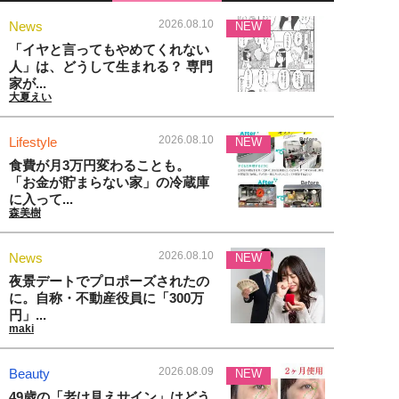
2026.08.10
News
NEW
「イヤと言ってもやめてくれない
人」は、どうして生まれる？ 専門
家が...
大夏えい
2026.08.10
Lifestyle
NEW
食費が月3万円変わることも。
「お金が貯まらない家」の冷蔵庫
に入って...
森美樹
2026.08.10
News
NEW
夜景デートでプロポーズされたの
に。自称・不動産役員に「300万
円」...
maki
2026.08.09
Beauty
NEW
49歳の「老け見えサイン」はどう