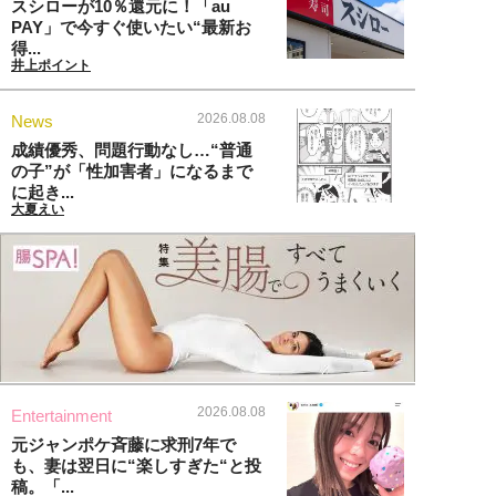
スシローが10％還元に！「au
PAY」で今すぐ使いたい“最新お
得...
井上ポイント
2026.08.08
News
成績優秀、問題行動なし…“普通
の子”が「性加害者」になるまで
に起き...
大夏えい
2026.08.08
Entertainment
元ジャンポケ斉藤に求刑7年で
も、妻は翌日に“楽しすぎた“と投
稿。「...