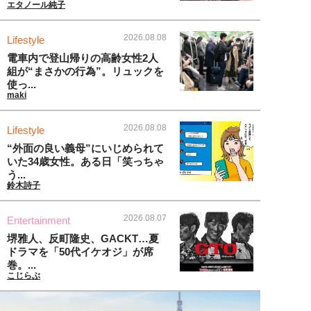
エタノール純子
2026.08.08
Lifestyle
電車内で登山帰りの高齢女性2人
組が“まさかの行為”。リュックを
使っ...
maki
2026.08.08
Lifestyle
“外面の良い義母”にいじめられて
いた34歳女性。ある日「笑っちゃ
う...
鈴木詩子
2026.08.07
Entertainment
堺雅人、反町隆史、GACKT…夏
ドラマを「50代イケオジ」が席
巻。...
こじらぶ