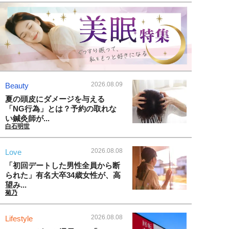
2026.08.09
Beauty
夏の頭皮にダメージを与える
「NG行為」とは？予約の取れな
い鍼灸師が...
白石明世
2026.08.08
Love
「初回デートした男性全員から断
られた」有名大卒34歳女性が、高
望み...
菊乃
2026.08.08
Lifestyle