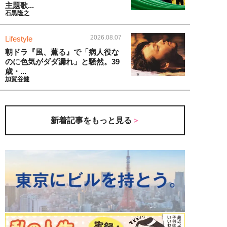
主題歌...
石黒隆之
2026.08.07
Lifestyle
朝ドラ『風、薫る』で「病人役な
のに色気がダダ漏れ」と騒然。39
歳・...
加賀谷健
新着記事をもっと見る