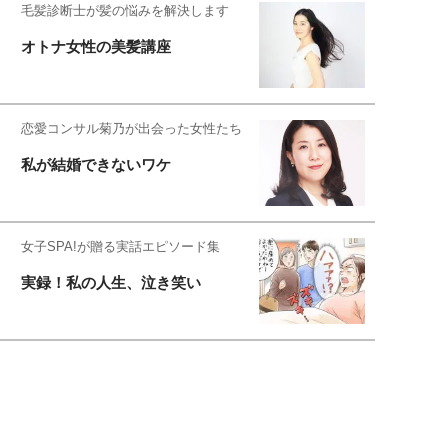
毛髪診断士が髪の悩みを解決します
オトナ女性の美髪講座
恋愛コンサル菊乃が出会った女性たち
私が結婚できないワケ
女子SPA!が贈る実話エピソード集
実録！私の人生、泣き笑い
元局アナ・アラフォー、アンヌ遙香の
北海道シンプルライフ