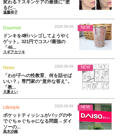
変わる？スキンケアの最後に“塗
るだ...
遠藤幸子
2026.08.09
Gourmet
NEW
ドンキを4軒ハシゴしてようやく
ゲット。321円でコスパ最強の
「46...
スギアカツキ
2026.08.09
News
NEW
「わが子への性教育、何を話せば
いい？」専門家の“意外な答え”。
「教...
大夏えい
2026.08.09
Lifestyle
NEW
ポケットティッシュがバッグの中
でぐちゃぐちゃになる問題→ダイ
ソーの...
高木沙織