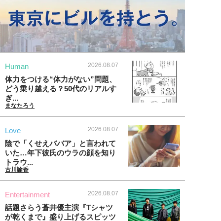
2026.08.07
Human
体力をつける“体力がない”問題、
どう乗り越える？50代のリアルす
ぎ...
まなたろう
2026.08.07
Love
陰で「くせえババア」と言われて
いた…年下彼氏のウラの顔を知り
トラウ...
古川諭香
2026.08.07
Entertainment
話題さらう蒼井優主演『Tシャツ
が乾くまで』盛り上げるスピッツ