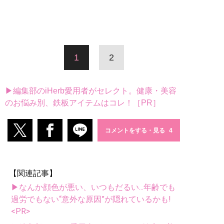
1
2
▶編集部のiHerb愛用者がセレクト。健康・美容
のお悩み別、鉄板アイテムはコレ！［PR］
コメントをする・見る
【関連記事】
▶なんか顔色が悪い、いつもだるい...年齢でも
過労でもない“意外な原因”が隠れているかも!
<PR>