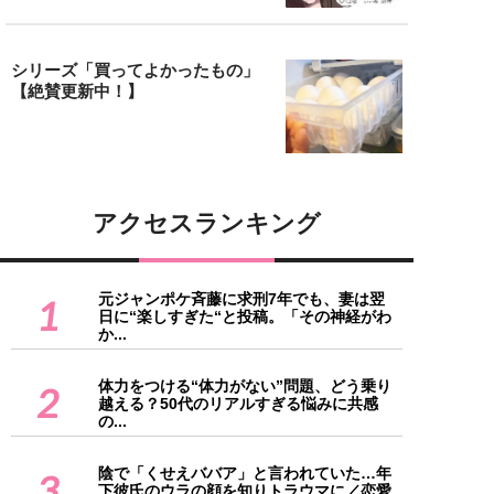
シリーズ「買ってよかったもの」
【絶賛更新中！】
アクセスランキング
元ジャンポケ斉藤に求刑7年でも、妻は翌
1
日に“楽しすぎた“と投稿。「その神経がわ
か...
体力をつける“体力がない”問題、どう乗り
2
越える？50代のリアルすぎる悩みに共感
の...
陰で「くせえババア」と言われていた…年
3
下彼氏のウラの顔を知りトラウマに／恋愛