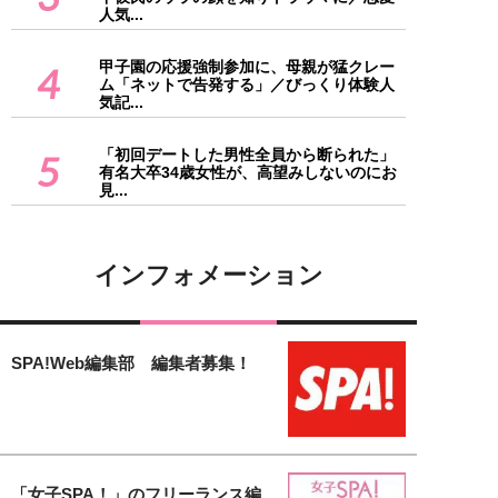
人気...
甲子園の応援強制参加に、母親が猛クレー
4
ム「ネットで告発する」／びっくり体験人
気記...
「初回デートした男性全員から断られた」
5
有名大卒34歳女性が、高望みしないのにお
見...
インフォメーション
SPA!Web編集部 編集者募集！
「女子SPA！」のフリーランス編