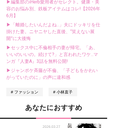
▶編集部のiHerb愛用者がセレクト。健康・美
容のお悩み別、鉄板アイテムはコレ!【2026年
6月】
▶「離婚したいんだよね...」夫にドッキリを仕
掛けた妻。ニヤニヤした直後、“笑えない展
開”に大後悔
▶セックス中に不倫相手の妻が帰宅。「あ、
いいのいいの。続けて?」と言われたワケ...マ
ンガ『人妻A』3話を無料公開!
▶ジャンポケ斉藤が不倫、「子どもをかわい
がっていたのに」の声に違和感
ファッション
小林直子
あなたにおすすめ
2026.03.27