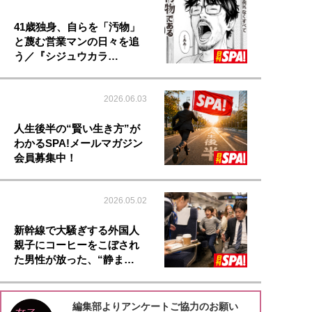
41歳独身、自らを「汚物」
と蔑む営業マンの日々を追
う／『シジュウカラ…
2026.06.03
人生後半の“賢い生き方”が
わかるSPA!メールマガジン
会員募集中！
2026.05.02
新幹線で大騒ぎする外国人
親子にコーヒーをこぼされ
た男性が放った、“静ま…