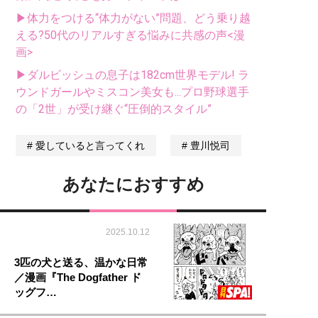
▶体力をつける“体力がない”問題、どう乗り越
える?50代のリアルすぎる悩みに共感の声<漫
画>
▶ダルビッシュの息子は182cm世界モデル! ラ
ウンドガールやミスコン美女も...プロ野球選手
の「2世」が受け継ぐ“圧倒的スタイル”
愛していると言ってくれ
豊川悦司
あなたにおすすめ
2025.10.12
3匹の犬と送る、温かな日常
／漫画『The Dogfather ド
ッグフ…