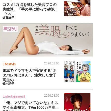
コスメ4万点を試した美容プロの
失敗談。「手の甲に塗って確認」
「SN...
遠藤幸子
2026.08.06
Lifestyle
電車でドラマを大声実況する“ネ
タバレおばさん”。注意した女子
高生の...
鈴木詩子
2026.08.06
Entertainment
「俺、マジで向いてないな」キス
マイ玉森裕太、TVer1000万再生...