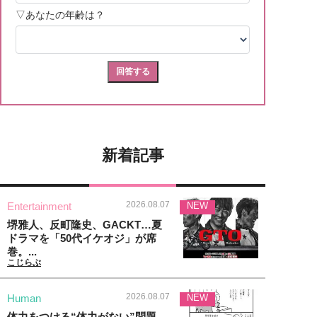
新着記事
2026.08.07
Entertainment
NEW
堺雅人、反町隆史、GACKT…夏
ドラマを「50代イケオジ」が席
巻。...
こじらぶ
2026.08.07
Human
NEW
体力をつける“体力がない”問題、