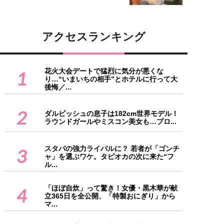
アクセスランキング
花火大会デートで猛烈に気分が悪くな
1
り…“いまいちの相手”とホテルに行って大
後悔／...
2
ダルビッシュの息子は182cm世界モデル！
ラウンドガールやミスコン美女も…プロ...
スタバの強力ライバルに？ 若者が「ゴンチ
3
ャ」を選ぶワケ。タピオカの次に来た“フ
ル...
「ほぼ自炊」って驚き！女優・黒木華が献
4
立365日を全公開、「特製おにぎり」から
マ...