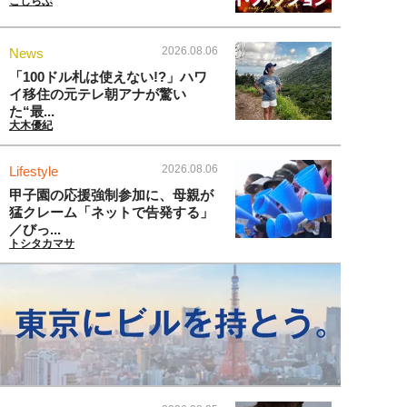
こじらぶ
2026.08.06
News
「100ドル札は使えない!?」ハワ
イ移住の元テレ朝アナが驚い
た“最...
大木優紀
2026.08.06
Lifestyle
甲子園の応援強制参加に、母親が
猛クレーム「ネットで告発する」
／びっ...
トシタカマサ