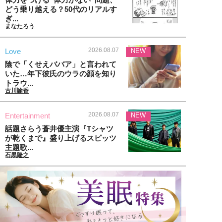
どう乗り越える？50代のリアルす
ぎ...
まなたろう
2026.08.07
Love
NEW
陰で「くせえババア」と言われて
いた…年下彼氏のウラの顔を知り
トラウ...
古川諭香
2026.08.07
Entertainment
NEW
話題さらう蒼井優主演『Tシャツ
が乾くまで』盛り上げるスピッツ
主題歌...
石黒隆之