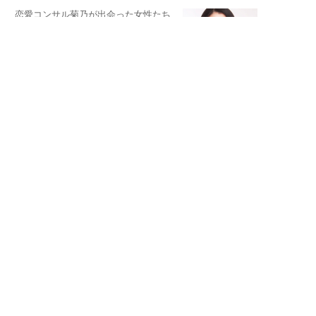
恋愛コンサル菊乃が出会った女性たち
私が結婚できないワケ
宇垣美里が映画への想いを綴る
宇垣美里の沼落ちシネマ
松本穂香が映画愛を語ります
銀幕ロンリーガール
猫バカライターがおくる
今日のにゃんこタイム