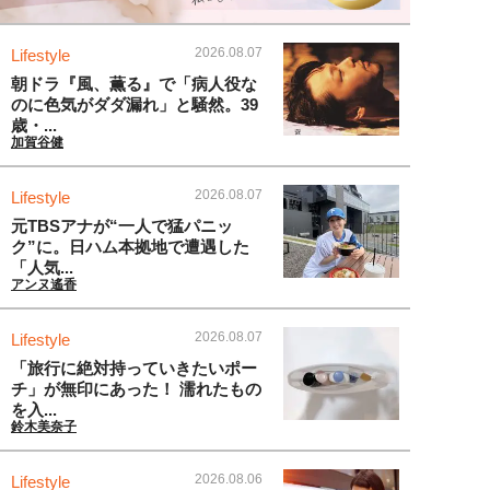
2026.08.07
Lifestyle
朝ドラ『風、薫る』で「病人役な
のに色気がダダ漏れ」と騒然。39
歳・...
加賀谷健
2026.08.07
Lifestyle
元TBSアナが“一人で猛パニッ
ク”に。日ハム本拠地で遭遇した
「人気...
アンヌ遙香
2026.08.07
Lifestyle
「旅行に絶対持っていきたいポー
チ」が無印にあった！ 濡れたもの
を入...
鈴木美奈子
2026.08.06
Lifestyle