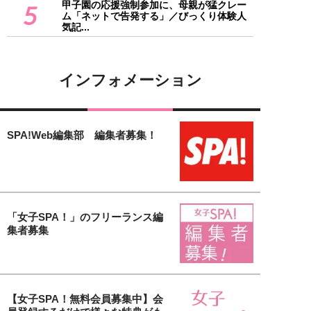
甲子園の応援強制参加に、母親が猛クレー
5
ム「ネットで告発する」／びっくり体験人
気記...
インフォメーション
SPA!Web編集部 編集者募集！
「女子SPA！」のフリーランス編
集者募集
【女子SPA！無料会員募集中】会