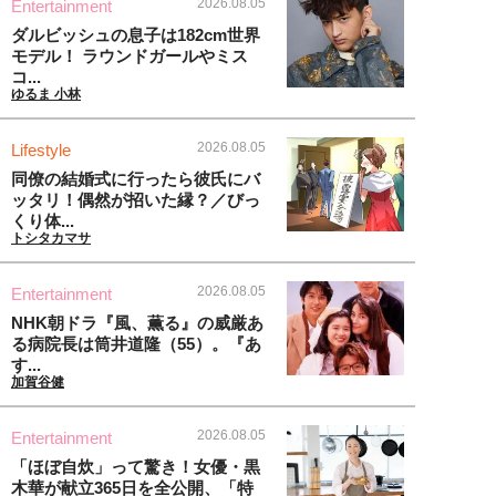
2026.08.05
Entertainment
ダルビッシュの息子は182cm世界
モデル！ ラウンドガールやミス
コ...
ゆるま 小林
2026.08.05
Lifestyle
同僚の結婚式に行ったら彼氏にバ
ッタリ！偶然が招いた縁？／びっ
くり体...
トシタカマサ
2026.08.05
Entertainment
NHK朝ドラ『風、薫る』の威厳あ
る病院長は筒井道隆（55）。『あ
す...
加賀谷健
2026.08.05
Entertainment
「ほぼ自炊」って驚き！女優・黒
木華が献立365日を全公開、「特