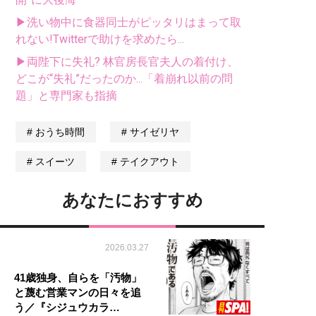
▶洗い物中に食器同士がピッタリはまって取
れない!Twitterで助けを求めたら...
▶両陛下に失礼? 林官房長官夫人の着付け、
どこが“失礼”だったのか...「着崩れ以前の問
題」と専門家も指摘
おうち時間
サイゼリヤ
スイーツ
テイクアウト
あなたにおすすめ
2026.03.27
41歳独身、自らを「汚物」
と蔑む営業マンの日々を追
う／『シジュウカラ…