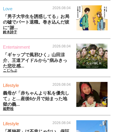
2026.08.04
Love
「男子大学生を誘惑してる」お局
の嘘でパート退職。巻き込んだ彼
に“謝...
鈴木詩子
2026.08.04
Entertainment
「ギャップで風邪ひく」山田涼
介、王道アイドルから“病みきっ
た悲壮感...
こじらぶ
2026.08.04
Lifestyle
義母が「赤ちゃんより私を優先し
て」と…産後6か月で始まった地
獄の義...
姫野桂
2026.08.04
Lifestyle
「孤独死」は不幸じゃない。保証