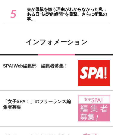
夫が母親を嫌う理由がわからなかった私→
5
ある日“決定的瞬間”を目撃。さらに衝撃の
事...
インフォメーション
SPA!Web編集部 編集者募集！
「女子SPA！」のフリーランス編
集者募集