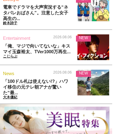
電車でドラマを大声実況する“ネ
タバレおばさん”。注意した女子
高生の...
鈴木詩子
2026.08.06
Entertainment
NEW
「俺、マジで向いてないな」キス
マイ玉森裕太、TVer1000万再生...
こじらぶ
2026.08.06
News
NEW
「100ドル札は使えない!?」ハワ
イ移住の元テレ朝アナが驚い
た“最...
大木優紀