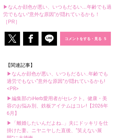
▶なんか顔色が悪い、いつもだるい…年齢でも過
労でもない“意外な原因”が隠れているかも！
［PR］
コメントをする・見る
【関連記事】
▶なんか顔色が悪い、いつもだるい...年齢でも
過労でもない“意外な原因”が隠れているかも!
<PR>
▶編集部のiHerb愛用者がセレクト。健康・美
容のお悩み別、鉄板アイテムはコレ!【2026年
6月】
▶「離婚したいんだよね...」夫にドッキリを仕
掛けた妻。ニヤニヤした直後、“笑えない展
開”に大後悔