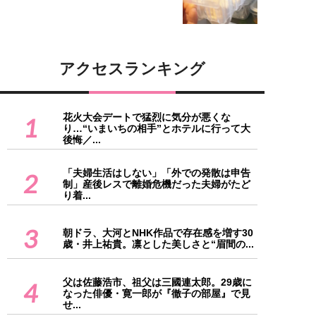
アクセスランキング
花火大会デートで猛烈に気分が悪くな
1
り…“いまいちの相手”とホテルに行って大
後悔／...
「夫婦生活はしない」「外での発散は申告
2
制」産後レスで離婚危機だった夫婦がたど
り着...
3
朝ドラ、大河とNHK作品で存在感を増す30
歳・井上祐貴。凛とした美しさと“眉間の...
父は佐藤浩市、祖父は三國連太郎。29歳に
4
なった俳優・寛一郎が『徹子の部屋』で見
せ...