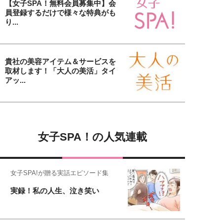
【女子SPA！無料会員募集中】会
員登録するだけで様々な特典がも
り...
貴社の美容アイテム＆サービスを
取材します！「大人の美活」タイ
アッ...
女子SPA！の人気連載
女子SPA!が贈る実話エピソード集
実録！私の人生、泣き笑い