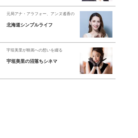
元局アナ・アラフォー、アンヌ遙香の
北海道シンプルライフ
宇垣美里が映画への想いを綴る
宇垣美里の沼落ちシネマ
松本穂香が映画愛を語ります
銀幕ロンリーガール
猫バカライターがおくる
今日のにゃんこタイム