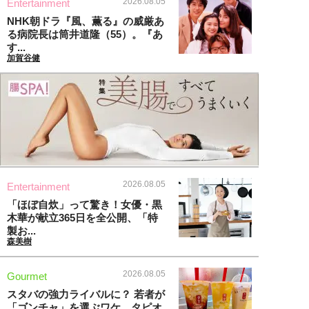
2026.08.05
Entertainment
NHK朝ドラ『風、薫る』の威厳あ
る病院長は筒井道隆（55）。『あ
す...
加賀谷健
2026.08.05
Entertainment
「ほぼ自炊」って驚き！女優・黒
木華が献立365日を全公開、「特
製お...
森美樹
2026.08.05
Gourmet
スタバの強力ライバルに？ 若者が
「ゴンチャ」を選ぶワケ。タピオ