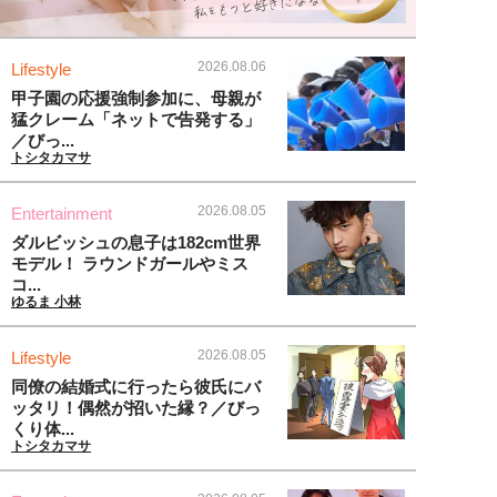
2026.08.06
Lifestyle
甲子園の応援強制参加に、母親が
猛クレーム「ネットで告発する」
／びっ...
トシタカマサ
2026.08.05
Entertainment
ダルビッシュの息子は182cm世界
モデル！ ラウンドガールやミス
コ...
ゆるま 小林
2026.08.05
Lifestyle
同僚の結婚式に行ったら彼氏にバ
ッタリ！偶然が招いた縁？／びっ
くり体...
トシタカマサ