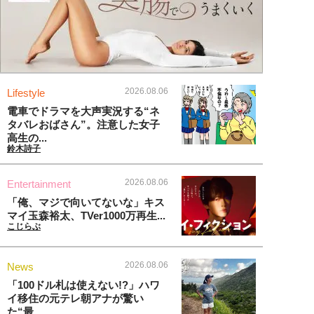
2026.08.06
Lifestyle
電車でドラマを大声実況する“ネ
タバレおばさん”。注意した女子
高生の...
鈴木詩子
2026.08.06
Entertainment
「俺、マジで向いてないな」キス
マイ玉森裕太、TVer1000万再生...
こじらぶ
2026.08.06
News
「100ドル札は使えない!?」ハワ
イ移住の元テレ朝アナが驚い
た“最...