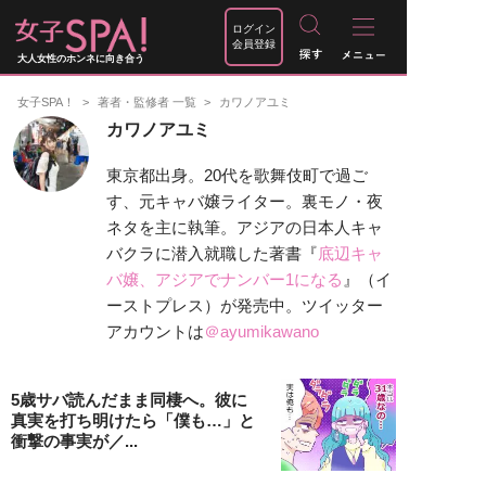
ログイン
会員登録
大人女性のホンネに向き合う
女子SPA！
著者・監修者 一覧
カワノアユミ
カワノアユミ
東京都出身。20代を歌舞伎町で過ご
す、元キャバ嬢ライター。裏モノ・夜
ネタを主に執筆。アジアの日本人キャ
バクラに潜入就職した著書『
底辺キャ
バ嬢、アジアでナンバー1になる
』（イ
ーストプレス）が発売中。ツイッター
アカウントは
＠ayumikawano
5歳サバ読んだまま同棲へ。彼に
真実を打ち明けたら「僕も…」と
衝撃の事実が／...