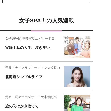
女子SPA！の人気連載
女子SPA!が贈る実話エピソード集
実録！私の人生、泣き笑い
元局アナ・アラフォー、アンヌ遙香の
北海道シンプルライフ
元キー局アナウンサー・大木優紀の
旅の恥はかき捨てて