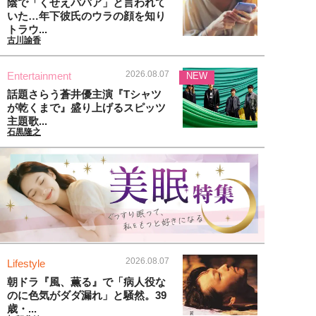
陰で「くせえババア」と言われて
いた…年下彼氏のウラの顔を知り
トラウ...
古川諭香
2026.08.07
Entertainment
NEW
話題さらう蒼井優主演『Tシャツ
が乾くまで』盛り上げるスピッツ
主題歌...
石黒隆之
2026.08.07
Lifestyle
朝ドラ『風、薫る』で「病人役な
のに色気がダダ漏れ」と騒然。39
歳・...