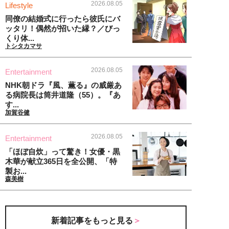
2026.08.05
Lifestyle
同僚の結婚式に行ったら彼氏にバ
ッタリ！偶然が招いた縁？／びっ
くり体...
トシタカマサ
2026.08.05
Entertainment
NHK朝ドラ『風、薫る』の威厳あ
る病院長は筒井道隆（55）。『あ
す...
加賀谷健
2026.08.05
Entertainment
「ほぼ自炊」って驚き！女優・黒
木華が献立365日を全公開、「特
製お...
森美樹
新着記事をもっと見る