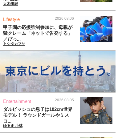
大木優紀
2026.08.06
Lifestyle
甲子園の応援強制参加に、母親が
猛クレーム「ネットで告発する」
／びっ...
トシタカマサ
2026.08.05
Entertainment
ダルビッシュの息子は182cm世界
モデル！ ラウンドガールやミス
コ...
ゆるま 小林