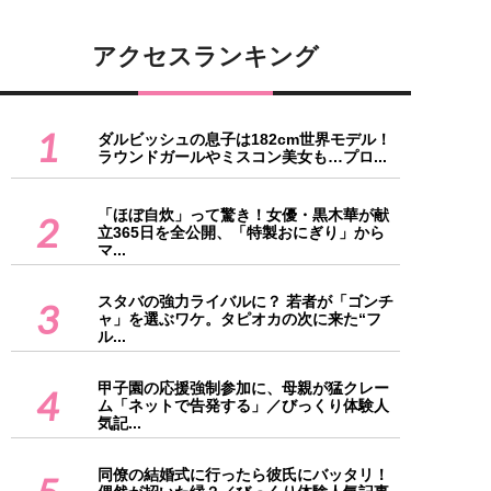
アクセスランキング
1
ダルビッシュの息子は182cm世界モデル！
ラウンドガールやミスコン美女も…プロ...
「ほぼ自炊」って驚き！女優・黒木華が献
2
立365日を全公開、「特製おにぎり」から
マ...
スタバの強力ライバルに？ 若者が「ゴンチ
3
ャ」を選ぶワケ。タピオカの次に来た“フ
ル...
甲子園の応援強制参加に、母親が猛クレー
4
ム「ネットで告発する」／びっくり体験人
気記...
同僚の結婚式に行ったら彼氏にバッタリ！