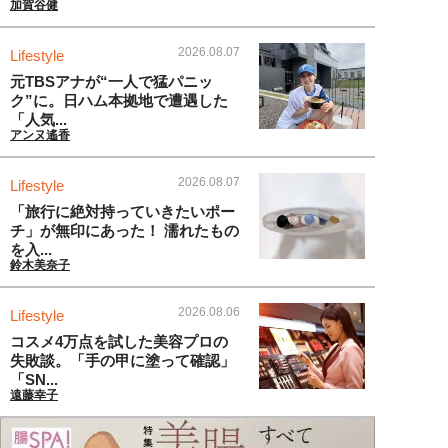
加賀谷健
2026.08.07
Lifestyle
元TBSアナが“一人で猛パニッ
ク”に。日ハム本拠地で遭遇した
「人気...
アンヌ遙香
2026.08.07
Lifestyle
「旅行に絶対持っていきたいポー
チ」が無印にあった！ 濡れたもの
を入...
鈴木美奈子
2026.08.06
Lifestyle
コスメ4万点を試した美容プロの
失敗談。「手の甲に塗って確認」
「SN...
遠藤幸子