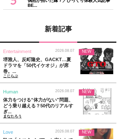
5
偶然が招いた縁？／びっくり体験人気記事
BE...
新着記事
2026.08.07
Entertainment
NEW
堺雅人、反町隆史、GACKT…夏
ドラマを「50代イケオジ」が席
巻。...
こじらぶ
2026.08.07
Human
NEW
体力をつける“体力がない”問題、
どう乗り越える？50代のリアルす
ぎ...
まなたろう
2026.08.07
Love
NEW