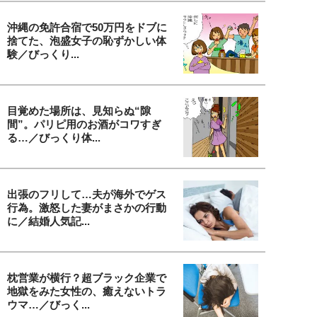
沖縄の免許合宿で50万円をドブに
捨てた、泡盛女子の恥ずかしい体
験／びっくり...
目覚めた場所は、見知らぬ“隙
間”。パリピ用のお酒がコワすぎ
る…／びっくり体...
出張のフリして…夫が海外でゲス
行為。激怒した妻がまさかの行動
に／結婚人気記...
枕営業が横行？超ブラック企業で
地獄をみた女性の、癒えないトラ
ウマ…／びっく...