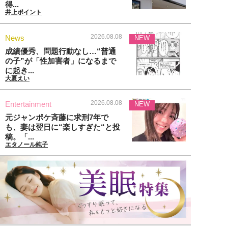
得...
井上ポイント
2026.08.08
News
NEW
成績優秀、問題行動なし…“普通
の子”が「性加害者」になるまで
に起き...
大夏えい
2026.08.08
Entertainment
NEW
元ジャンポケ斉藤に求刑7年で
も、妻は翌日に“楽しすぎた“と投
稿。「...
エタノール純子