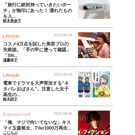
「旅行に絶対持っていきたいポー
チ」が無印にあった！ 濡れたもの
を入...
鈴木美奈子
2026.08.06
Lifestyle
コスメ4万点を試した美容プロの
失敗談。「手の甲に塗って確認」
「SN...
遠藤幸子
2026.08.06
Lifestyle
電車でドラマを大声実況する“ネ
タバレおばさん”。注意した女子
高生の...
鈴木詩子
2026.08.06
Entertainment
「俺、マジで向いてないな」キス
マイ玉森裕太、TVer1000万再生...
こじらぶ