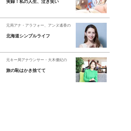
実録！私の人生、泣き笑い
元局アナ・アラフォー、アンヌ遙香の
北海道シンプルライフ
元キー局アナウンサー・大木優紀の
旅の恥はかき捨てて
スタイリスト角 佑宇子のファッション図
解
失敗しない日常オシャレ
元『渡鬼』子役・宇野なおみの