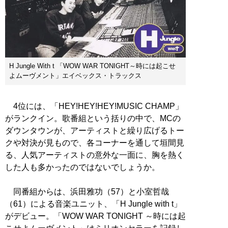
H Jungle With t 「WOW WAR TONIGHT～時には起こせ
よムーヴメント」エイベックス・トラックス
4位には、「HEY!HEY!HEY!MUSIC CHAMP」
がランクイン。歌番組という括りの中で、MCの
ダウンタウンが、アーティストと繰り広げるトー
クや対決が見もので、各コーナーを通して垣間見
る、人気アーティストの意外な一面に、胸を熱く
した人も多かったのではないでしょうか。
同番組からは、浜田雅功（57）と小室哲哉
（61）による音楽ユニット、「H Jungle with t」
がデビュー。「WOW WAR TONIGHT ～時には起