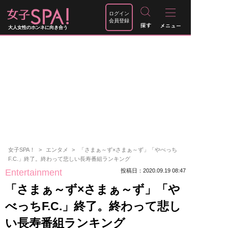
ログイン
会員登録
大人女性のホンネに向き合う
女子SPA！
エンタメ
「さまぁ～ず×さまぁ～ず」「やべっち
F.C.」終了。終わって悲しい長寿番組ランキング
Entertainment
投稿日：2020.09.19 08:47
「さまぁ～ず×さまぁ～ず」「や
べっちF.C.」終了。終わって悲し
い長寿番組ランキング