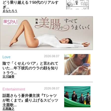
どう乗り越える？50代のリアルす
ぎ...
まなたろう
2026.08.07
Love
陰で「くせえババア」と言われて
いた…年下彼氏のウラの顔を知り
トラウ...
古川諭香
2026.08.07
Entertainment
話題さらう蒼井優主演『Tシャツ
が乾くまで』盛り上げるスピッツ
主題歌...
石黒隆之