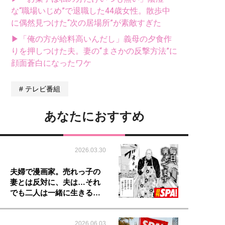
な“職場いじめ”で退職した44歳女性。散歩中
に偶然見つけた“次の居場所”が素敵すぎた
▶「俺の方が給料高いんだし」義母の夕食作
りを押しつけた夫。妻の“まさかの反撃方法”に
顔面蒼白になったワケ
テレビ番組
あなたにおすすめ
2026.03.30
夫婦で漫画家。売れっ子の
妻とは反対に、夫は…それ
でも二人は一緒に生きる…
2026.06.03