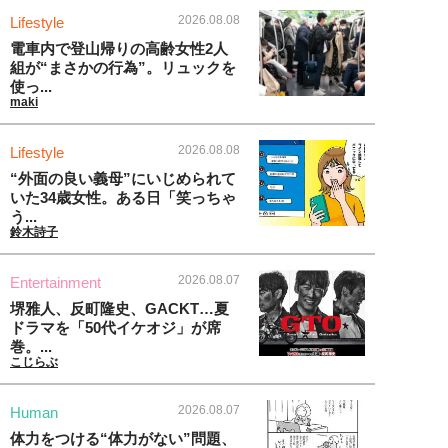
2026.08.08
Lifestyle
電車内で登山帰りの高齢女性2人
組が“まさかの行為”。リュックを
使っ...
maki
2026.08.08
Lifestyle
“外面の良い義母”にいじめられて
いた34歳女性。ある日「笑っちゃ
う...
鈴木詩子
2026.08.07
Entertainment
堺雅人、反町隆史、GACKT…夏
ドラマを「50代イケオジ」が席
巻。...
こじらぶ
2026.08.07
Human
体力をつける“体力がない”問題、