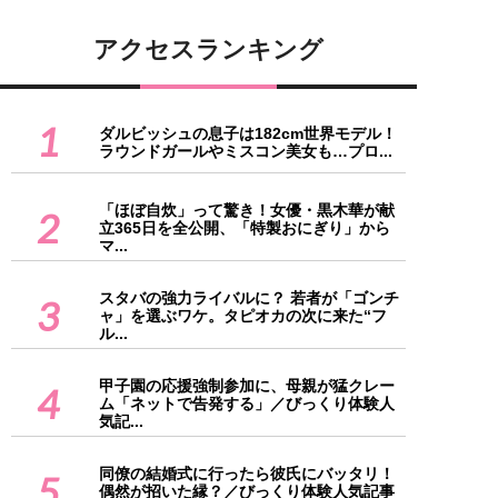
アクセスランキング
1
ダルビッシュの息子は182cm世界モデル！
ラウンドガールやミスコン美女も…プロ...
「ほぼ自炊」って驚き！女優・黒木華が献
2
立365日を全公開、「特製おにぎり」から
マ...
スタバの強力ライバルに？ 若者が「ゴンチ
3
ャ」を選ぶワケ。タピオカの次に来た“フ
ル...
甲子園の応援強制参加に、母親が猛クレー
4
ム「ネットで告発する」／びっくり体験人
気記...
同僚の結婚式に行ったら彼氏にバッタリ！
5
偶然が招いた縁？／びっくり体験人気記事