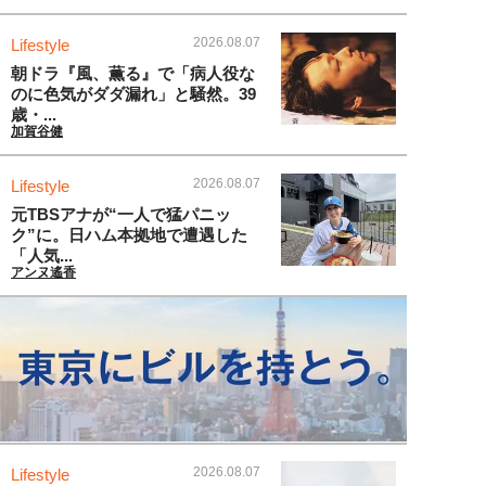
2026.08.07
Lifestyle
朝ドラ『風、薫る』で「病人役な
のに色気がダダ漏れ」と騒然。39
歳・...
加賀谷健
2026.08.07
Lifestyle
元TBSアナが“一人で猛パニッ
ク”に。日ハム本拠地で遭遇した
「人気...
アンヌ遙香
2026.08.07
Lifestyle