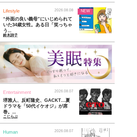
2026.08.08
Lifestyle
NEW
“外面の良い義母”にいじめられて
いた34歳女性。ある日「笑っちゃ
う...
鈴木詩子
2026.08.07
Entertainment
堺雅人、反町隆史、GACKT…夏
ドラマを「50代イケオジ」が席
巻。...
こじらぶ
2026.08.07
Human