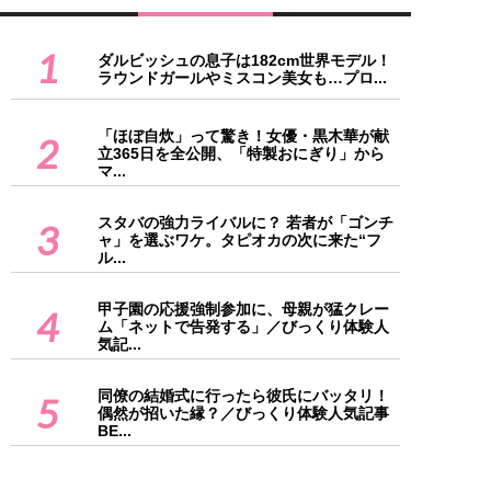
1
ダルビッシュの息子は182cm世界モデル！
ラウンドガールやミスコン美女も…プロ...
「ほぼ自炊」って驚き！女優・黒木華が献
2
立365日を全公開、「特製おにぎり」から
マ...
スタバの強力ライバルに？ 若者が「ゴンチ
3
ャ」を選ぶワケ。タピオカの次に来た“フ
ル...
甲子園の応援強制参加に、母親が猛クレー
4
ム「ネットで告発する」／びっくり体験人
気記...
同僚の結婚式に行ったら彼氏にバッタリ！
5
偶然が招いた縁？／びっくり体験人気記事
BE...