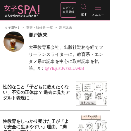
ログイン
会員登録
大人女性のホンネに向き合う
女子SPA！
著者・監修者 一覧
瀧戸詠未
瀧戸詠未
大手教育系会社、出版社勤務を経てフ
リーランスライターに。教育系・エン
タメ系の記事を中心に取材記事を執
筆。X：
@YlujuzJvzsLUwkB
性的なこと「子どもに教えたくな
い」不安の正体は？ 過去に見たア
ダルト表現に...
性教育をしっかり受けた子が「よ
り安全に生きやすい」理由。“満