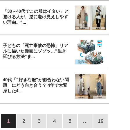
「30～40代でこの服はイタい」と
避ける人が、逆に老け見えしやす
い理由。“...
子どもの「死亡事故の恐怖」リア
ルに描いた漫画にゾゾッ…“生き
延びる方法”ま...
40代「“好きな服”が似合わない問
題」にどう向き合う？ 4年で大変
身した4...
1
2
3
4
5
…
19