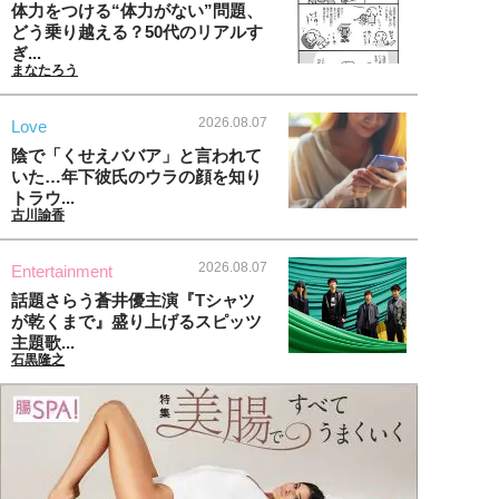
体力をつける“体力がない”問題、
どう乗り越える？50代のリアルす
ぎ...
まなたろう
2026.08.07
Love
陰で「くせえババア」と言われて
いた…年下彼氏のウラの顔を知り
トラウ...
古川諭香
2026.08.07
Entertainment
話題さらう蒼井優主演『Tシャツ
が乾くまで』盛り上げるスピッツ
主題歌...
石黒隆之