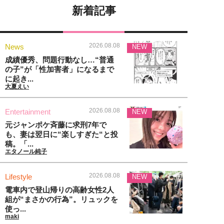
新着記事
2026.08.08
News
NEW
成績優秀、問題行動なし…“普通
の子”が「性加害者」になるまで
に起き...
大夏えい
2026.08.08
Entertainment
NEW
元ジャンポケ斉藤に求刑7年で
も、妻は翌日に“楽しすぎた“と投
稿。「...
エタノール純子
2026.08.08
Lifestyle
NEW
電車内で登山帰りの高齢女性2人
組が“まさかの行為”。リュックを
使っ...
maki