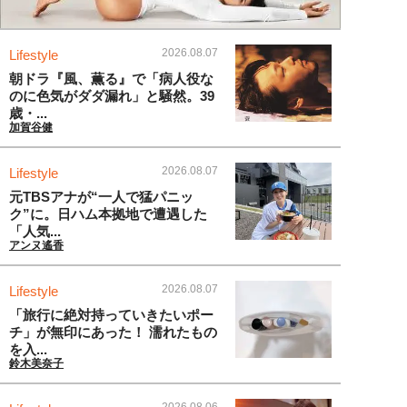
2026.08.07
Lifestyle
朝ドラ『風、薫る』で「病人役な
のに色気がダダ漏れ」と騒然。39
歳・...
加賀谷健
2026.08.07
Lifestyle
元TBSアナが“一人で猛パニッ
ク”に。日ハム本拠地で遭遇した
「人気...
アンヌ遙香
2026.08.07
Lifestyle
「旅行に絶対持っていきたいポー
チ」が無印にあった！ 濡れたもの
を入...
鈴木美奈子
2026.08.06