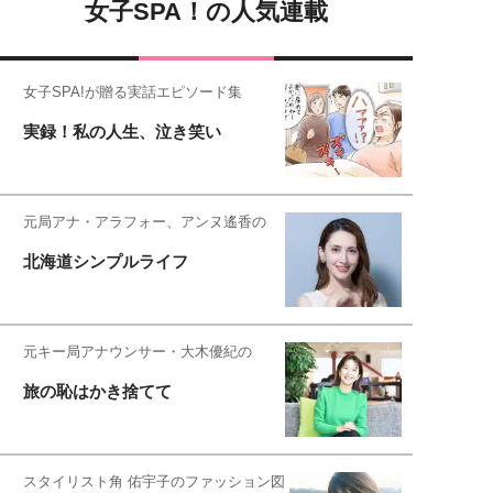
女子SPA！の人気連載
女子SPA!が贈る実話エピソード集
実録！私の人生、泣き笑い
元局アナ・アラフォー、アンヌ遙香の
北海道シンプルライフ
元キー局アナウンサー・大木優紀の
旅の恥はかき捨てて
スタイリスト角 佑宇子のファッション図