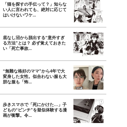
「猫を探すの手伝って？」知らな
い人に言われても、絶対に応じて
はいけないワケ...
底なし沼から脱出する“意外すぎ
る方法”とは？ 必ず覚えておきた
い「死亡事故...
“無難な格好のママ”から4年で大
変身した女性。似合わない服も大
胆な服も「怖...
歩きスマホで「死にかけた…」子
どもの“ピンチ”を疑似体験する漫
画が衝撃。令...