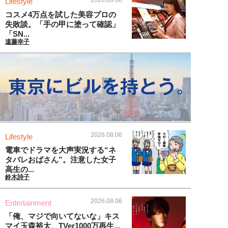
Lifestyle
コスメ4万点を試した美容プロの
失敗談。「手の甲に塗って確認」
「SN...
遠藤幸子
2026.08.06
Lifestyle
電車でドラマを大声実況する“ネ
タバレおばさん”。注意した女子
高生の...
鈴木詩子
2026.08.06
Entertainment
「俺、マジで向いてないな」キス
マイ玉森裕太、TVer1000万再生...