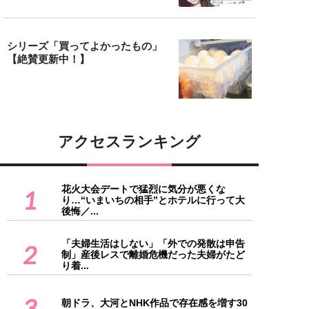
シリーズ「買ってよかったもの」
【絶賛更新中！】
アクセスランキング
花火大会デートで猛烈に気分が悪くな
1
り…“いまいちの相手”とホテルに行って大
後悔／...
「夫婦生活はしない」「外での発散は申告
2
制」産後レスで離婚危機だった夫婦がたど
り着...
3
朝ドラ、大河とNHK作品で存在感を増す30