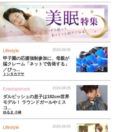
2026.08.06
Lifestyle
甲子園の応援強制参加に、母親が
猛クレーム「ネットで告発する」
／びっ...
トシタカマサ
2026.08.05
Entertainment
ダルビッシュの息子は182cm世界
モデル！ ラウンドガールやミス
コ...
ゆるま 小林
2026.08.05
Lifestyle