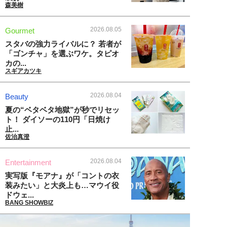
森美樹
2026.08.05
Gourmet
スタバの強力ライバルに？ 若者が
「ゴンチャ」を選ぶワケ。タピオ
カの...
スギアカツキ
2026.08.04
Beauty
夏の“ベタベタ地獄”が秒でリセッ
ト！ ダイソーの110円「日焼け
止...
佐治真澄
2026.08.04
Entertainment
実写版『モアナ』が「コントの衣
装みたい」と大炎上も…マウイ役
ドウェ...
BANG SHOWBIZ