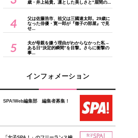
歳・井上祐貴。凛とした美しさと“眉間の...
父は佐藤浩市、祖父は三國連太郎。29歳に
4
なった俳優・寛一郎が『徹子の部屋』で見
せ...
夫が母親を嫌う理由がわからなかった私→
5
ある日“決定的瞬間”を目撃。さらに衝撃の
事...
インフォメーション
SPA!Web編集部 編集者募集！
「女子SPA！」のフリーランス編