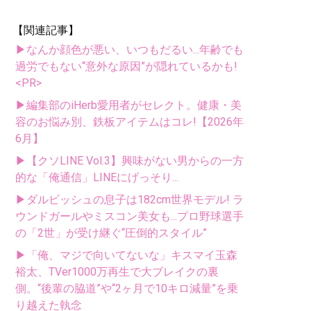
【関連記事】
▶なんか顔色が悪い、いつもだるい...年齢でも
過労でもない“意外な原因”が隠れているかも!
<PR>
▶編集部のiHerb愛用者がセレクト。健康・美
容のお悩み別、鉄板アイテムはコレ!【2026年
6月】
▶【クソLINE Vol.3】興味がない男からの一方
的な「俺通信」LINEにげっそり...
▶ダルビッシュの息子は182cm世界モデル! ラ
ウンドガールやミスコン美女も...プロ野球選手
の「2世」が受け継ぐ“圧倒的スタイル”
▶「俺、マジで向いてないな」キスマイ玉森
裕太、TVer1000万再生で大ブレイクの裏
側。“後輩の脇道”や“2ヶ月で10キロ減量”を乗
り越えた執念