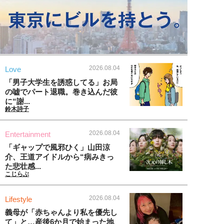
2026.08.04
Love
「男子大学生を誘惑してる」お局
の嘘でパート退職。巻き込んだ彼
に“謝...
鈴木詩子
2026.08.04
Entertainment
「ギャップで風邪ひく」山田涼
介、王道アイドルから“病みきっ
た悲壮感...
こじらぶ
2026.08.04
Lifestyle
義母が「赤ちゃんより私を優先し
て」と…産後6か月で始まった地