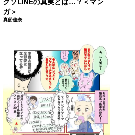
クソLINEの真実とは…？＜マン
ガ＞
真船佳奈