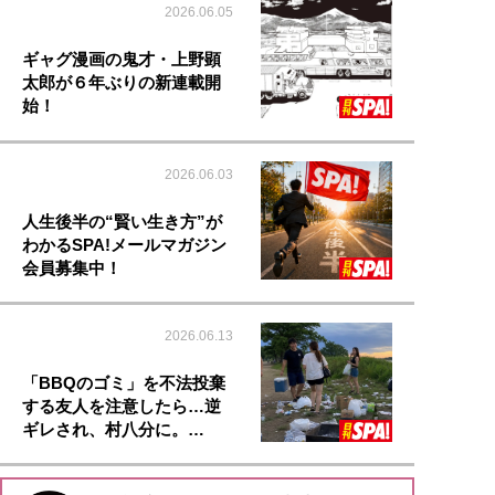
2026.06.05
ギャグ漫画の鬼才・上野顕
太郎が６年ぶりの新連載開
始！
2026.06.03
人生後半の“賢い生き方”が
わかるSPA!メールマガジン
会員募集中！
2026.06.13
「BBQのゴミ」を不法投棄
する友人を注意したら…逆
ギレされ、村八分に。…