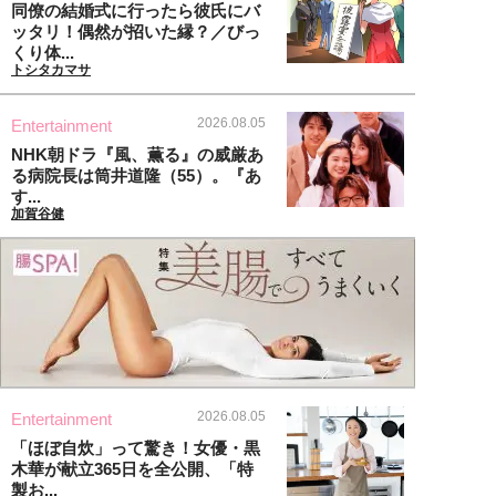
同僚の結婚式に行ったら彼氏にバ
ッタリ！偶然が招いた縁？／びっ
くり体...
トシタカマサ
2026.08.05
Entertainment
NHK朝ドラ『風、薫る』の威厳あ
る病院長は筒井道隆（55）。『あ
す...
加賀谷健
2026.08.05
Entertainment
「ほぼ自炊」って驚き！女優・黒
木華が献立365日を全公開、「特
製お...