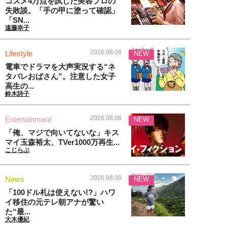
コスメ4万点を試した美容プロの
失敗談。「手の甲に塗って確認」
「SN...
遠藤幸子
2026.08.06
Lifestyle
NEW
電車でドラマを大声実況する“ネ
タバレおばさん”。注意した女子
高生の...
鈴木詩子
2026.08.06
Entertainment
NEW
「俺、マジで向いてないな」キス
マイ玉森裕太、TVer1000万再生...
こじらぶ
2026.08.06
News
NEW
「100ドル札は使えない!?」ハワ
イ移住の元テレ朝アナが驚い
た“最...
大木優紀