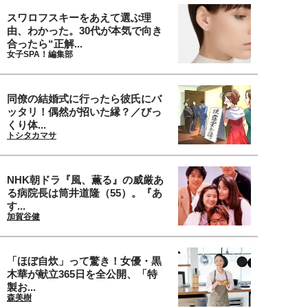
スワロフスキーをあえて選ぶ理
由、わかった。30代が本気で向き
合ったら“正解...
女子SPA！編集部
同僚の結婚式に行ったら彼氏にバ
ッタリ！偶然が招いた縁？／びっ
くり体...
トシタカマサ
NHK朝ドラ『風、薫る』の威厳あ
る病院長は筒井道隆（55）。『あ
す...
加賀谷健
「ほぼ自炊」って驚き！女優・黒
木華が献立365日を全公開、「特
製お...
森美樹