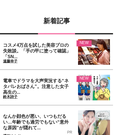
新着記事
NEW
コスメ4万点を試した美容プロの
失敗談。「手の甲に塗って確認」
「SN...
遠藤幸子
NEW
電車でドラマを大声実況する“ネ
タバレおばさん”。注意した女子
高生の...
鈴木詩子
なんか顔色が悪い、いつもだる
い…年齢でも過労でもない“意外
な原因”が隠れて...
PR