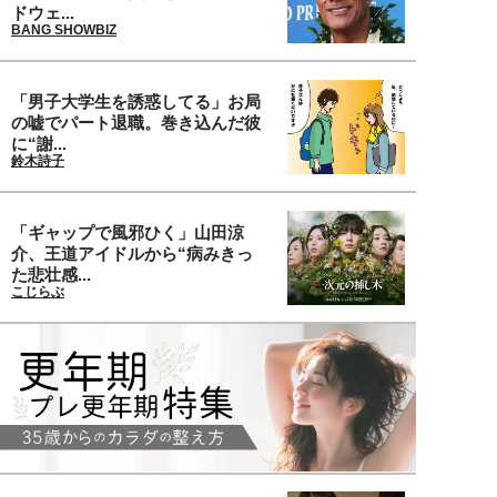
ドウェ...
BANG SHOWBIZ
「男子大学生を誘惑してる」お局
の嘘でパート退職。巻き込んだ彼
に“謝...
鈴木詩子
「ギャップで風邪ひく」山田涼
介、王道アイドルから“病みきっ
た悲壮感...
こじらぶ