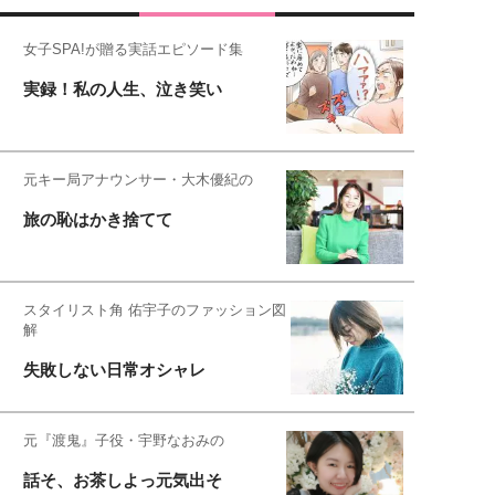
女子SPA!が贈る実話エピソード集
実録！私の人生、泣き笑い
元キー局アナウンサー・大木優紀の
旅の恥はかき捨てて
スタイリスト角 佑宇子のファッション図
解
失敗しない日常オシャレ
元『渡鬼』子役・宇野なおみの
話そ、お茶しよっ元気出そ