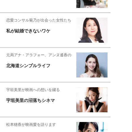
恋愛コンサル菊乃が出会った女性たち
私が結婚できないワケ
元局アナ・アラフォー、アンヌ遙香の
北海道シンプルライフ
宇垣美里が映画への想いを綴る
宇垣美里の沼落ちシネマ
松本穂香が映画愛を語ります