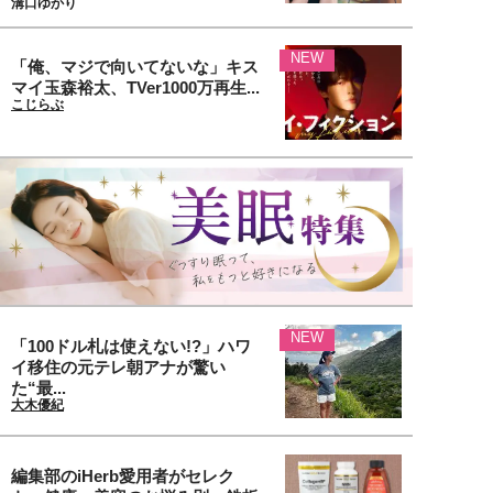
溝口ゆかり
NEW
「俺、マジで向いてないな」キス
マイ玉森裕太、TVer1000万再生...
こじらぶ
NEW
「100ドル札は使えない!?」ハワ
イ移住の元テレ朝アナが驚い
た“最...
大木優紀
編集部のiHerb愛用者がセレク