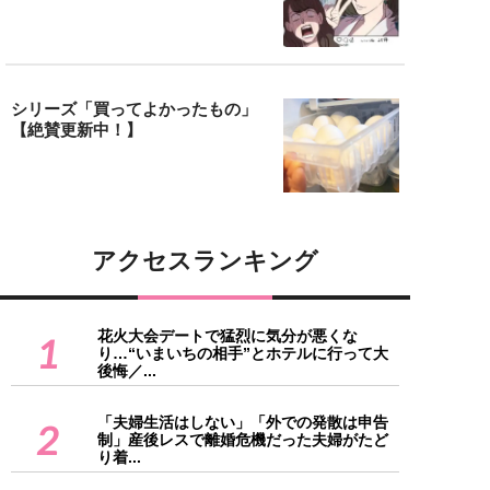
シリーズ「買ってよかったもの」
【絶賛更新中！】
アクセスランキング
花火大会デートで猛烈に気分が悪くな
1
り…“いまいちの相手”とホテルに行って大
後悔／...
「夫婦生活はしない」「外での発散は申告
2
制」産後レスで離婚危機だった夫婦がたど
り着...