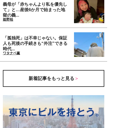
義母が「赤ちゃんより私を優先し
て」と…産後6か月で始まった地
獄の義...
姫野桂
「孤独死」は不幸じゃない。保証
人も死後の手続きも“外注”できる
時代...
ワタナベ薫
新着記事をもっと見る