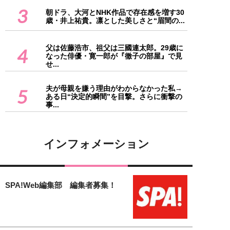
3
朝ドラ、大河とNHK作品で存在感を増す30
歳・井上祐貴。凛とした美しさと“眉間の...
父は佐藤浩市、祖父は三國連太郎。29歳に
4
なった俳優・寛一郎が『徹子の部屋』で見
せ...
夫が母親を嫌う理由がわからなかった私→
5
ある日“決定的瞬間”を目撃。さらに衝撃の
事...
インフォメーション
SPA!Web編集部 編集者募集！