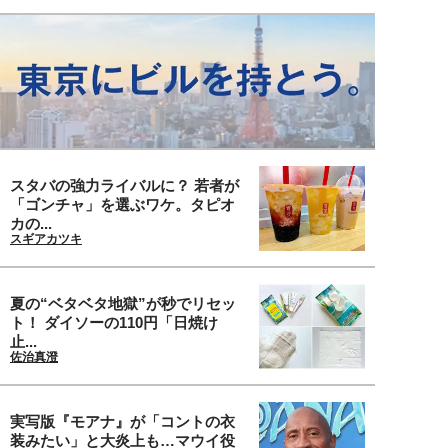
スタバの強力ライバルに？ 若者が
「ゴンチャ」を選ぶワケ。タピオ
カの...
スギアカツキ
夏の“ベタベタ地獄”が秒でリセッ
ト！ ダイソーの110円「日焼け
止...
佐治真澄
実写版『モアナ』が「コントの衣
装みたい」と大炎上も…マウイ役