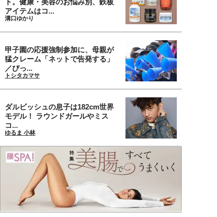
ト。健康・美容のお悩み別、鉄板
アイテムはコ...
溝口ゆかり
甲子園の応援強制参加に、母親が
猛クレーム「ネットで告発する」
／びっ...
トシタカマサ
ダルビッシュの息子は182cm世界
モデル！ ラウンドガールやミス
コ...
ゆるま 小林