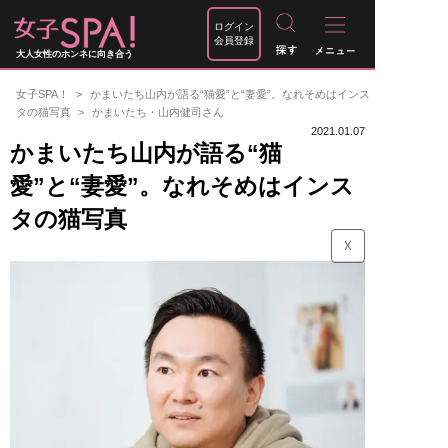
ログイン
会員登録
大人女性のホンネに向き合う
女子SPA！
かまいたち山内が語る“猫愛”と“妻愛”。なれそめはインス
タの猫写真
かまいたち・山内健司さん
2021.01.07
かまいたち山内が語る“猫
愛”と“妻愛”。なれそめはインス
タの猫写真
☓