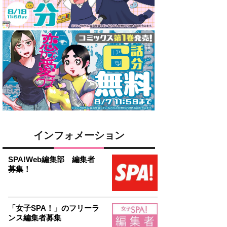
インフォメーション
SPA!Web編集部 編集者
募集！
「女子SPA！」のフリーラ
ンス編集者募集