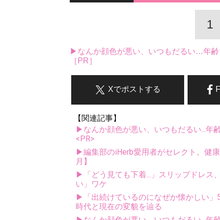
1
▶なんか顔色が悪い、いつもだるい…年齢
［PR］
Xでポストする
【関連記事】
▶なんか顔色が悪い、いつもだるい...年
<PR>
▶編集部のiHerb愛用者がセレクト。健
月】
▶「どう見ても下着...」スリップドレ
い」ワケ
▶「出続けているのになぜか懐かしい」5
時代と現在の変貌を辿る
▶なんか顔色が悪い、いつもだるい...年