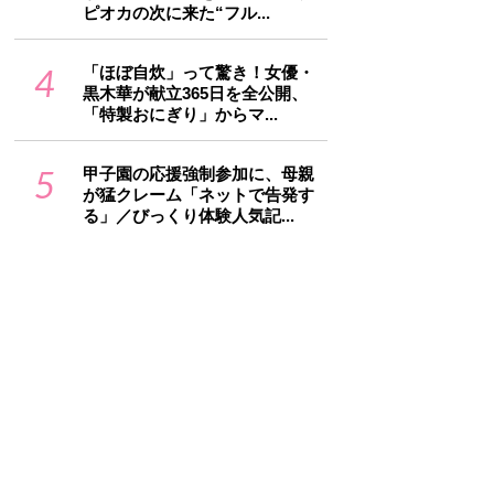
ピオカの次に来た“フル...
4
「ほぼ自炊」って驚き！女優・
黒木華が献立365日を全公開、
「特製おにぎり」からマ...
5
甲子園の応援強制参加に、母親
が猛クレーム「ネットで告発す
る」／びっくり体験人気記...