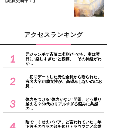
【絶賛更新中！】
アクセスランキング
元ジャンポケ斉藤に求刑7年でも、妻は翌
1
日に“楽しすぎた“と投稿。「その神経がわ
か...
「初回デートした男性全員から断られた」
2
有名大卒34歳女性が、高望みしないのにお
見...
体力をつける“体力がない”問題、どう乗り
3
越える？50代のリアルすぎる悩みに共感
の...
陰で「くせえババア」と言われていた…年
4
下彼氏のウラの顔を知りトラウマに／恋愛