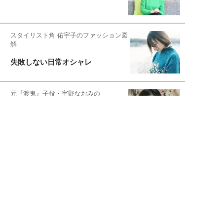
スタイリスト角 佑宇子のファッション図
解
失敗しない日常オシャレ
元『渡鬼』子役・宇野なおみの
話そ、お茶しよっ元気出そ
宇垣美里が映画への想いを綴る
宇垣美里の沼落ちシネマ
松本穂香が映画愛を語ります