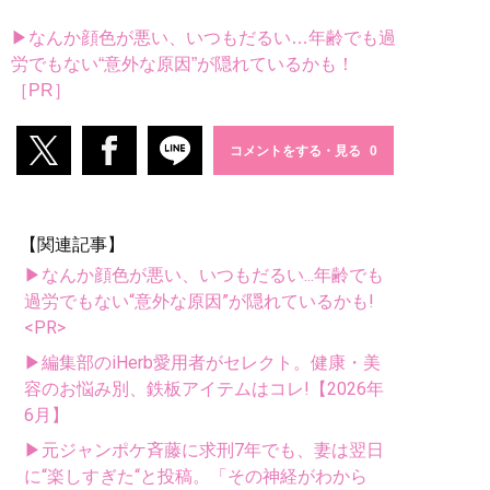
▶なんか顔色が悪い、いつもだるい…年齢でも過
労でもない“意外な原因”が隠れているかも！
［PR］
コメントをする・見る
【関連記事】
▶なんか顔色が悪い、いつもだるい...年齢でも
過労でもない“意外な原因”が隠れているかも!
<PR>
▶編集部のiHerb愛用者がセレクト。健康・美
容のお悩み別、鉄板アイテムはコレ!【2026年
6月】
▶元ジャンポケ斉藤に求刑7年でも、妻は翌日
に“楽しすぎた“と投稿。「その神経がわから