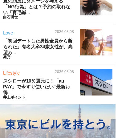
夏の頭皮にダメージを与える
「NG行為」とは？予約の取れな
い「育毛鍼...
白石明世
2026.08.08
Love
「初回デートした男性全員から断
られた」有名大卒34歳女性が、高
望み...
菊乃
2026.08.08
Lifestyle
スシローが10％還元に！「au
PAY」で今すぐ使いたい“最新お
得...
井上ポイント