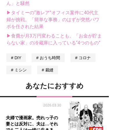
ん」と騒然
▶タイミーの“激レア”オフィス案件に40代主
婦が挑戦。「簡単な事務」のはずが突然パワ
ポを任された結果
▶食費が月3万円変わることも。「お金が貯ま
らない家」の冷蔵庫に入っている“4つのもの”
DIY
おうち時間
コロナ
ミシン
裁縫
あなたにおすすめ
2026.03.30
夫婦で漫画家。売れっ子の
妻とは反対に、夫は…それ
でも二人は一緒に生きる…