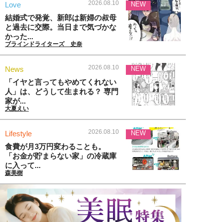
2026.08.10
Love
NEW
結婚式で発覚、新郎は新婦の叔母
と過去に交際。当日まで気づかな
かった...
ブラインドライターズ 史奈
2026.08.10
News
NEW
「イヤと言ってもやめてくれない
人」は、どうして生まれる？ 専門
家が...
大夏えい
2026.08.10
Lifestyle
NEW
食費が月3万円変わることも。
「お金が貯まらない家」の冷蔵庫
に入って...
森美樹