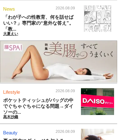
2026.08.09
News
「わが子への性教育、何を話せば
いい？」専門家の“意外な答え”。
「教...
大夏えい
2026.08.09
Lifestyle
ポケットティッシュがバッグの中
でぐちゃぐちゃになる問題→ダイ
ソーの...
高木沙織
2026.08.09
Beauty