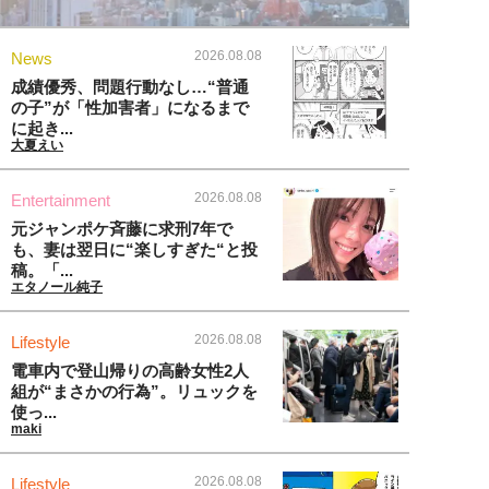
2026.08.08
News
成績優秀、問題行動なし…“普通
の子”が「性加害者」になるまで
に起き...
大夏えい
2026.08.08
Entertainment
元ジャンポケ斉藤に求刑7年で
も、妻は翌日に“楽しすぎた“と投
稿。「...
エタノール純子
2026.08.08
Lifestyle
電車内で登山帰りの高齢女性2人
組が“まさかの行為”。リュックを
使っ...
maki
2026.08.08
Lifestyle