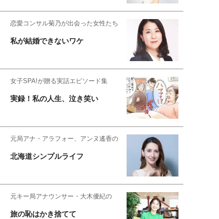
恋愛コンサル菊乃が出会った女性たち
私が結婚できないワケ
女子SPA!が贈る実話エピソード集
実録！私の人生、泣き笑い
元局アナ・アラフォー、アンヌ遙香の
北海道シンプルライフ
元キー局アナウンサー・大木優紀の
旅の恥はかき捨てて