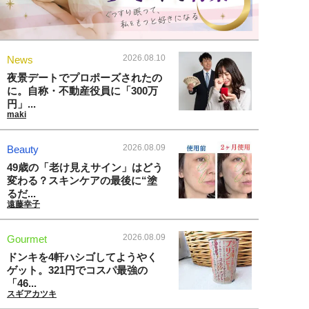
2026.08.10
News
夜景デートでプロポーズされたの
に。自称・不動産役員に「300万
円」...
maki
2026.08.09
Beauty
49歳の「老け見えサイン」はどう
変わる？スキンケアの最後に“塗
るだ...
遠藤幸子
2026.08.09
Gourmet
ドンキを4軒ハシゴしてようやく
ゲット。321円でコスパ最強の
「46...
スギアカツキ