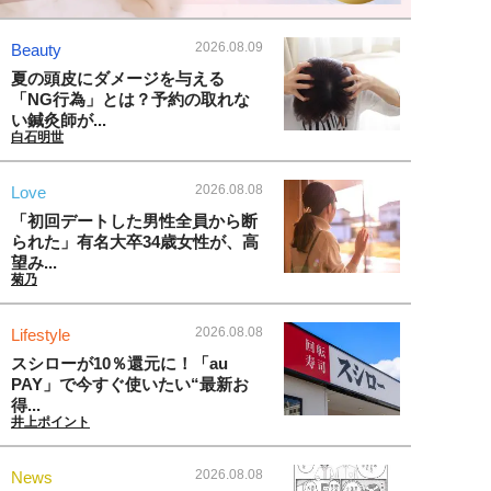
2026.08.09
Beauty
夏の頭皮にダメージを与える
「NG行為」とは？予約の取れな
い鍼灸師が...
白石明世
2026.08.08
Love
「初回デートした男性全員から断
られた」有名大卒34歳女性が、高
望み...
菊乃
2026.08.08
Lifestyle
スシローが10％還元に！「au
PAY」で今すぐ使いたい“最新お
得...
井上ポイント
2026.08.08
News