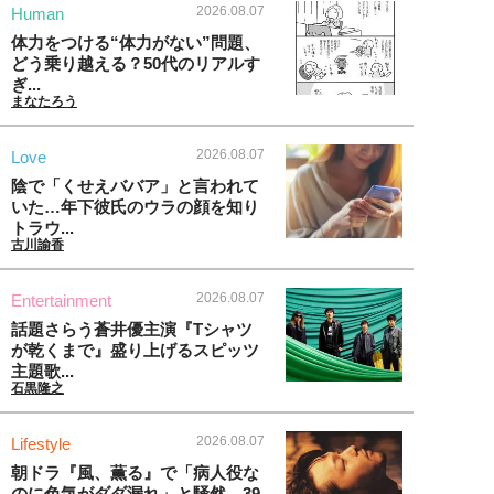
2026.08.07
Human
体力をつける“体力がない”問題、
どう乗り越える？50代のリアルす
ぎ...
まなたろう
2026.08.07
Love
陰で「くせえババア」と言われて
いた…年下彼氏のウラの顔を知り
トラウ...
古川諭香
2026.08.07
Entertainment
話題さらう蒼井優主演『Tシャツ
が乾くまで』盛り上げるスピッツ
主題歌...
石黒隆之
2026.08.07
Lifestyle
朝ドラ『風、薫る』で「病人役な
のに色気がダダ漏れ」と騒然。39