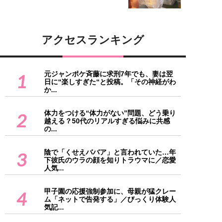
アクセスランキング
元ジャンポケ斉藤に求刑7年でも、妻は翌
1
日に“楽しすぎた“と投稿。「その神経がわ
か...
体力をつける“体力がない”問題、どう乗り
2
越える？50代のリアルすぎる悩みに共感
の...
陰で「くせえババア」と言われていた…年
3
下彼氏のウラの顔を知りトラウマに／恋愛
人気...
甲子園の応援強制参加に、母親が猛クレー
4
ム「ネットで告発する」／びっくり体験人
気記...