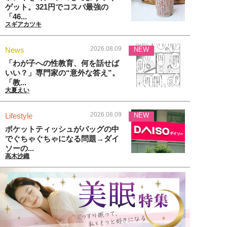
ゲット。321円でコスパ最強の
「46...
スギアカツキ
2026.08.09
News
NEW
「わが子への性教育、何を話せば
いい？」専門家の“意外な答え”。
「教...
大夏えい
2026.08.09
Lifestyle
NEW
ポケットティッシュがバッグの中
でぐちゃぐちゃになる問題→ダイ
ソーの...
高木沙織