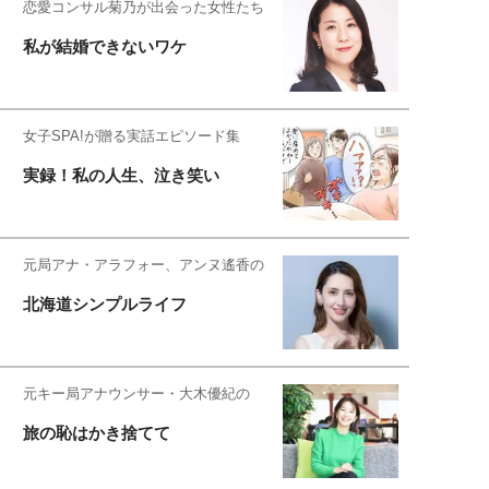
恋愛コンサル菊乃が出会った女性たち
私が結婚できないワケ
女子SPA!が贈る実話エピソード集
実録！私の人生、泣き笑い
元局アナ・アラフォー、アンヌ遙香の
北海道シンプルライフ
元キー局アナウンサー・大木優紀の
旅の恥はかき捨てて