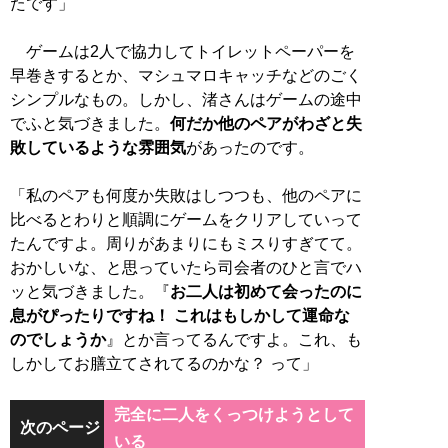
たです」
ゲームは2人で協力してトイレットペーパーを
早巻きするとか、マシュマロキャッチなどのごく
シンプルなもの。しかし、渚さんはゲームの途中
でふと気づきました。
何だか他のペアがわざと失
敗しているような雰囲気
があったのです。
「私のペアも何度か失敗はしつつも、他のペアに
比べるとわりと順調にゲームをクリアしていって
たんですよ。周りがあまりにもミスりすぎてて。
おかしいな、と思っていたら司会者のひと言でハ
ッと気づきました。『
お二人は初めて会ったのに
息がぴったりですね！ これはもしかして運命な
のでしょうか
』とか言ってるんですよ。これ、も
しかしてお膳立てされてるのかな？ って」
完全に二人をくっつけようとして
次のページ
いる