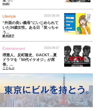
maki
2026.08.08
Lifestyle
“外面の良い義母”にいじめられて
いた34歳女性。ある日「笑っちゃ
う...
鈴木詩子
2026.08.07
Entertainment
堺雅人、反町隆史、GACKT…夏
ドラマを「50代イケオジ」が席
巻。...
こじらぶ