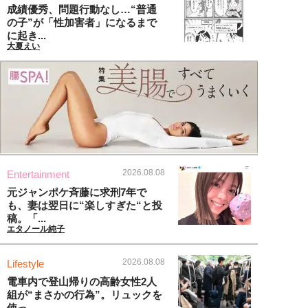
成績優秀、問題行動なし…“普通
の子”が「性加害者」になるまで
に起き...
大夏えい
2026.08.08
Entertainment
元ジャンポケ斉藤に求刑7年で
も、妻は翌日に“楽しすぎた“と投
稿。「...
エタノール純子
2026.08.08
Lifestyle
電車内で登山帰りの高齢女性2人
組が“まさかの行為”。リュックを
使っ...