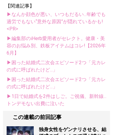
【関連記事】
▶なんか顔色が悪い、いつもだるい...年齢でも
過労でもない“意外な原因”が隠れているかも!
<PR>
▶編集部のiHerb愛用者がセレクト。健康・美
容のお悩み別、鉄板アイテムはコレ!【2026年
6月】
▶困った結婚式二次会エピソード2つ「元カレ
の式に呼ばれたけど...」
▶困った結婚式二次会エピソード2つ「元カレ
の式に呼ばれたけど...」
▶1日で結婚式を2件はしご。ご祝儀、新幹線...
トンデモない出費に泣いた
この連載の前回記事
独身女性をゲンナリさせる、結