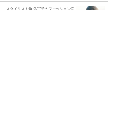
スタイリスト角 佑宇子のファッション図
解
失敗しない日常オシャレ
元『渡鬼』子役・宇野なおみの
話そ、お茶しよっ元気出そ
宇垣美里が映画への想いを綴る
宇垣美里の沼落ちシネマ
松本穂香が映画愛を語ります
銀幕ロンリーガール