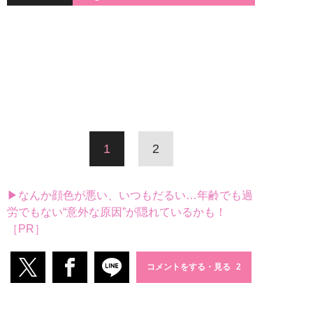
1
2
▶なんか顔色が悪い、いつもだるい…年齢でも過
労でもない“意外な原因”が隠れているかも！
［PR］
コメントをする・見る