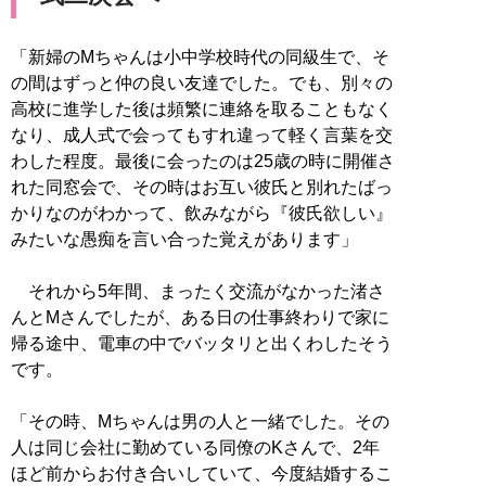
「新婦のMちゃんは小中学校時代の同級生で、そ
の間はずっと仲の良い友達でした。でも、別々の
高校に進学した後は頻繁に連絡を取ることもなく
なり、成人式で会ってもすれ違って軽く言葉を交
わした程度。最後に会ったのは25歳の時に開催さ
れた同窓会で、その時はお互い彼氏と別れたばっ
かりなのがわかって、飲みながら『彼氏欲しい』
みたいな愚痴を言い合った覚えがあります」
それから5年間、まったく交流がなかった渚さ
んとMさんでしたが、ある日の仕事終わりで家に
帰る途中、電車の中でバッタリと出くわしたそう
です。
「その時、Mちゃんは男の人と一緒でした。その
人は同じ会社に勤めている同僚のKさんで、2年
ほど前からお付き合いしていて、今度結婚するこ