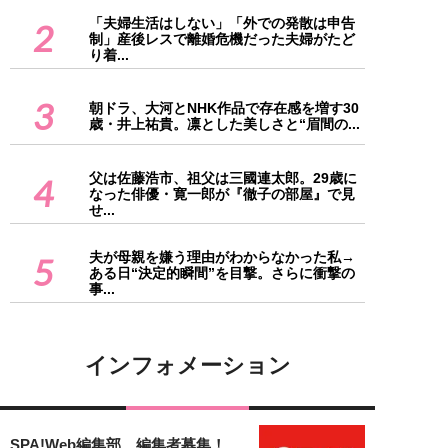
「夫婦生活はしない」「外での発散は申告
2
制」産後レスで離婚危機だった夫婦がたど
り着...
3
朝ドラ、大河とNHK作品で存在感を増す30
歳・井上祐貴。凛とした美しさと“眉間の...
父は佐藤浩市、祖父は三國連太郎。29歳に
4
なった俳優・寛一郎が『徹子の部屋』で見
せ...
夫が母親を嫌う理由がわからなかった私→
5
ある日“決定的瞬間”を目撃。さらに衝撃の
事...
インフォメーション
SPA!Web編集部 編集者募集！