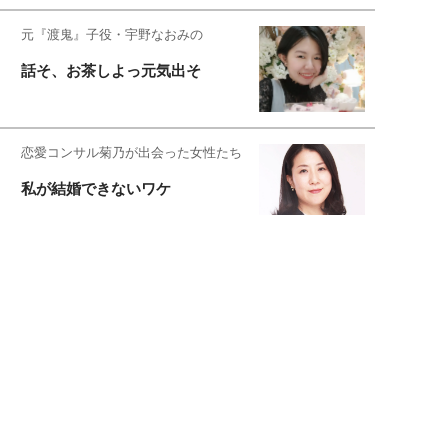
元『渡鬼』子役・宇野なおみの
話そ、お茶しよっ元気出そ
恋愛コンサル菊乃が出会った女性たち
私が結婚できないワケ
元局アナ・アラフォー、アンヌ遙香の
北海道シンプルライフ
宇垣美里が映画への想いを綴る
宇垣美里の沼落ちシネマ