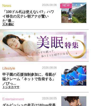
2026.08.06
News
NEW
「100ドル札は使えない!?」ハワ
イ移住の元テレ朝アナが驚い
た“最...
大木優紀
2026.08.06
Lifestyle
甲子園の応援強制参加に、母親が
猛クレーム「ネットで告発する」
／びっ...
トシタカマサ
2026.08.05
Entertainment
ダルビッシュの息子は182cm世界