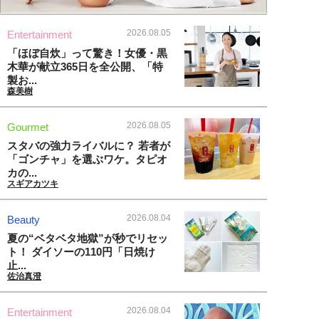
2026.08.05
Entertainment
「ほぼ自炊」って驚き！女優・黒
木華が献立365日を全公開、「特
製お...
森美樹
2026.08.05
Gourmet
スタバの強力ライバルに？ 若者が
「ゴンチャ」を選ぶワケ。タピオ
カの...
スギアカツキ
2026.08.04
Beauty
夏の“ベタベタ地獄”が秒でリセッ
ト！ ダイソーの110円「日焼け
止...
佐治真澄
2026.08.04
Entertainment