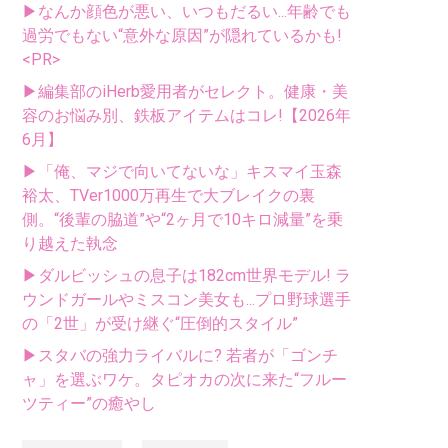
▶なんか顔色が悪い、いつもだるい...年齢でも
過労でもない“意外な原因”が隠れているかも!
<PR>
▶編集部のiHerb愛用者がセレクト。健康・美
容のお悩み別、鉄板アイテムはコレ!【2026年
6月】
▶「俺、マジで向いてないな」キスマイ玉森
裕太、TVer1000万再生で大ブレイクの裏
側。“後輩の脇道”や“2ヶ月で10キロ減量”を乗
り越えた執念
▶ダルビッシュの息子は182cm世界モデル! ラ
ウンドガールやミスコン美女も...プロ野球選手
の「2世」が受け継ぐ“圧倒的スタイル”
▶スタバの強力ライバルに? 若者が「ゴンチ
ャ」を選ぶワケ。タピオカの次に来た“フルー
ツティー”の癒やし