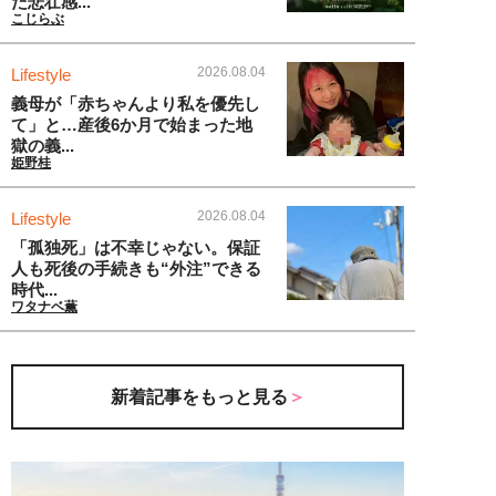
た悲壮感...
こじらぶ
2026.08.04
Lifestyle
義母が「赤ちゃんより私を優先し
て」と…産後6か月で始まった地
獄の義...
姫野桂
2026.08.04
Lifestyle
「孤独死」は不幸じゃない。保証
人も死後の手続きも“外注”できる
時代...
ワタナベ薫
新着記事をもっと見る