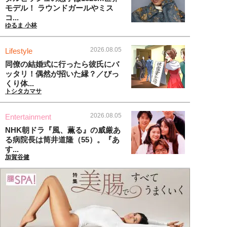
モデル！ ラウンドガールやミス
コ...
ゆるま 小林
2026.08.05
Lifestyle
同僚の結婚式に行ったら彼氏にバ
ッタリ！偶然が招いた縁？／びっ
くり体...
トシタカマサ
2026.08.05
Entertainment
NHK朝ドラ『風、薫る』の威厳あ
る病院長は筒井道隆（55）。『あ
す...
加賀谷健