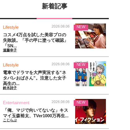
新着記事
2026.08.06
Lifestyle
NEW
コスメ4万点を試した美容プロの
失敗談。「手の甲に塗って確認」
「SN...
遠藤幸子
2026.08.06
Lifestyle
NEW
電車でドラマを大声実況する“ネ
タバレおばさん”。注意した女子
高生の...
鈴木詩子
2026.08.06
Entertainment
NEW
「俺、マジで向いてないな」キス
マイ玉森裕太、TVer1000万再生...
こじらぶ