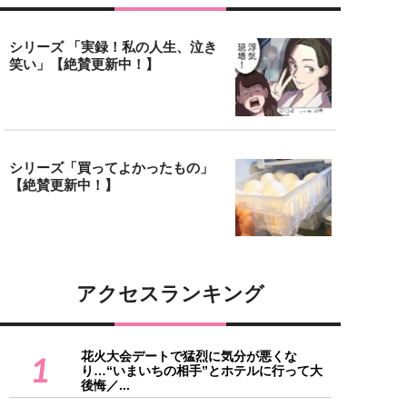
シリーズ 「実録！私の人生、泣き
笑い」【絶賛更新中！】
シリーズ「買ってよかったもの」
【絶賛更新中！】
アクセスランキング
花火大会デートで猛烈に気分が悪くな
1
り…“いまいちの相手”とホテルに行って大
後悔／...