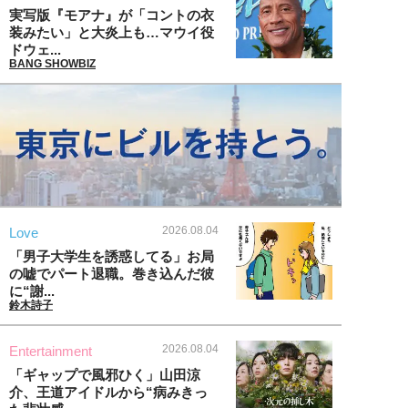
実写版『モアナ』が「コントの衣
装みたい」と大炎上も…マウイ役
ドウェ...
BANG SHOWBIZ
2026.08.04
Love
「男子大学生を誘惑してる」お局
の嘘でパート退職。巻き込んだ彼
に“謝...
鈴木詩子
2026.08.04
Entertainment
「ギャップで風邪ひく」山田涼
介、王道アイドルから“病みきっ