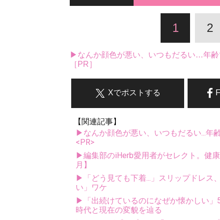
1
2
▶なんか顔色が悪い、いつもだるい…年齢
［PR］
Xでポストする
【関連記事】
▶なんか顔色が悪い、いつもだるい...年
<PR>
▶編集部のiHerb愛用者がセレクト。健
月】
▶「どう見ても下着...」スリップドレ
い」ワケ
▶「出続けているのになぜか懐かしい」5
時代と現在の変貌を辿る