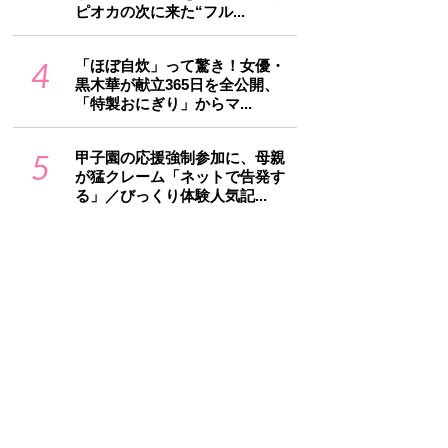
ピオカの次に来た“フル...
4
「ほぼ自炊」って驚き！女優・
黒木華が献立365日を全公開、
「特製おにぎり」からマ...
5
甲子園の応援強制参加に、母親
が猛クレーム「ネットで告発す
る」／びっくり体験人気記...