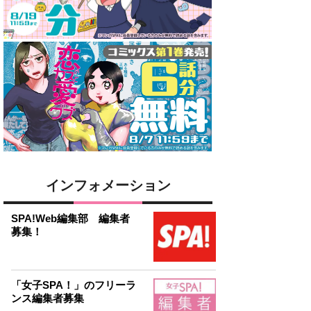
インフォメーション
SPA!Web編集部 編集者
募集！
「女子SPA！」のフリーラ
ンス編集者募集