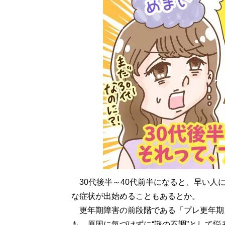
30代後半～40代前半になると、早い人
な症状が出始めることもあるとか。
更年期障害の前段階である「プレ更年期
も、原因に気づけずに“謎の不調”として