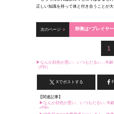
正しい知識を持って体と付き合うことが大
卵巣は“プレイヤー
次のページ
1
▶なんか顔色が悪い、いつもだるい…年齢
［PR］
Xでポストする
【関連記事】
▶なんか顔色が悪い、いつもだるい...年
<PR>