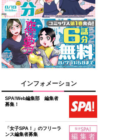
インフォメーション
SPA!Web編集部 編集者
募集！
「女子SPA！」のフリーラ
ンス編集者募集