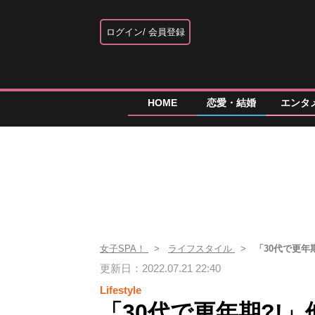
ログイン
会員登録
HOME
恋愛・結婚
エンタ
女子SPA！
ライフスタイル
「30代で更年
更新日：2022.07.21 22:40
Lifestyle
「30代で更年期?!