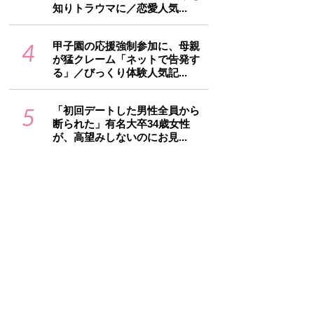
知りトラウマに／恋愛人気...
4
甲子園の応援強制参加に、母親
が猛クレーム「ネットで告発す
る」／びっくり体験人気記...
5
「初回デートした男性全員から
断られた」有名大卒34歳女性
が、高望みしないのにお見...